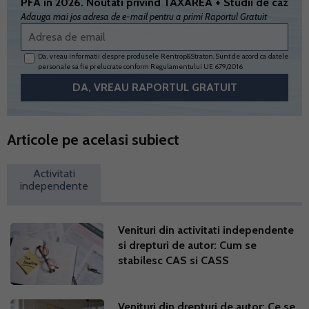
PFA in 2026. Noutati privind TAXAREA + Studii de caz
Adauga mai jos adresa de e-mail pentru a primi Raportul Gratuit
Da, vreau informatii despre produsele Rentrop&Straton. Sunt de acord ca datele
personale sa fie prelucrate conform
Regulamentului UE 679/2016
Articole pe acelasi subiect
Activitati
independente
Venituri din activitati independente
si drepturi de autor: Cum se
stabilesc CAS si CASS
Venituri din drepturi de autor: Ce se