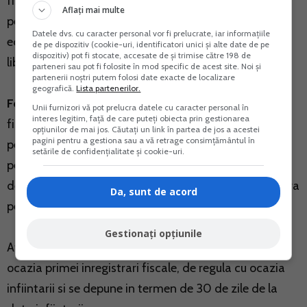
fiscala/Declaratie de mentiuni/Declaratie de radiere
Aflați mai multe
pentru persoanele fizice care desfasoara activitati
Datele dvs. cu caracter personal vor fi prelucrate, iar informațiile
economice in mod independent sau exercita profesii
de pe dispozitiv (cookie-uri, identificatori unici și alte date de pe
dispozitiv) pot fi stocate, accesate de și trimise către 198 de
libere”.
parteneri sau pot fi folosite în mod specific de acest site. Noi și
partenerii noștri putem folosi date exacte de localizare
geografică.
Lista partenerilor.
Formularul 010
,,Declaratie de inregistrare
Unii furnizori vă pot prelucra datele cu caracter personal în
interes legitim, față de care puteți obiecta prin gestionarea
fiscala/Declaratie de mentiuni/Declaratie de radiere
opțiunilor de mai jos. Căutați un link în partea de jos a acestei
pagini pentru a gestiona sau a vă retrage consimțământul în
pentru persoane juridice, asocieri si alte entitati fara
setările de confidențialitate și cookie-uri.
personalitate juridica” - daca activitatea se
desfasoara in cadrul unor asocieri sau alte entitati fara
Da, sunt de acord
personalitate juridica.
Gestionați opțiunile
Atentie! Declaratia de inregistrare se completeaza cu
ocazia primei inregistrari fiscale, de regula cu ocazia
infiintarii si se depune in termen de 30 de zile de la