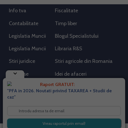
Info tva
Fiscalitate
Contabilitate
Timp liber
Legislatia Muncii
Blogul Specialistului
Legislatia Muncii
Libraria R&S
Stiri juridice
Stiri agricole din Romania
keyboard_arrow_down
AdSense
Idei de afaceri
Raport GRATUIT:
"PFA in 2026. Noutati privind TAXAREA + Studii de
RSS Flux RSS 2.0
caz"
Sitemap XML
Despre cookies
Parterneri PortalPFA
Termeni si conditii
Contact