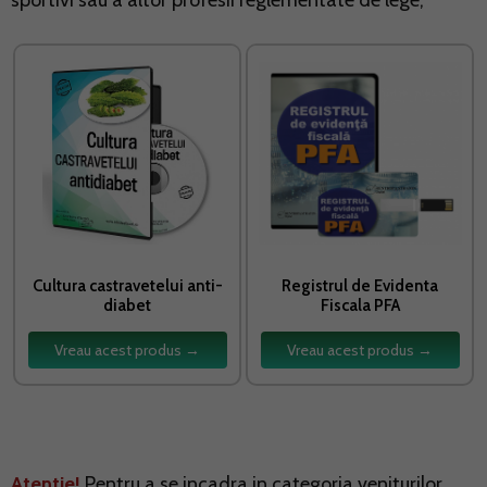
sportivi sau a altor profesii reglementate de lege;
Cultura castravetelui anti-
Registrul de Evidenta
diabet
Fiscala PFA
Vreau acest produs →
Vreau acest produs →
Atentie!
Pentru a se incadra in categoria veniturilor