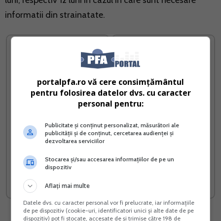
luni, respectiv 12 luni in cazul in care sunt necesare
informatii din strainatate.
portalpfa.ro vă cere consimțământul
pentru folosirea datelor dvs. cu caracter
personal pentru:
Publicitate și conținut personalizat, măsurători ale
publicității și de conținut, cercetarea audienței și
dezvoltarea serviciilor
Contabilitatea in partida
Ghid complet Impozitul pe
simpla
venit si contributiile
Stocarea și/sau accesarea informațiilor de pe un
sociale
dispozitiv
Vreau acest produs →
Vreau acest produs →
Aflați mai multe
Datele dvs. cu caracter personal vor fi prelucrate, iar informațiile
de pe dispozitiv (cookie-uri, identificatori unici și alte date de pe
dispozitiv) pot fi stocate, accesate de și trimise către 198 de