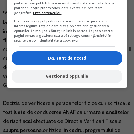
parteneri sau pot fi folosite în mod specific de acest site. Noi și
partenerii noștri putem folosi date exacte de localizare
"Acum a venit momentul, dupa doi ani de pregatiri
geografică.
Lista partenerilor.
Unii furnizori vă pot prelucra datele cu caracter personal în
laborioase, sa apasam si mai tare pedala luptei
interes legitim, față de care puteți obiecta prin gestionarea
impotriva evaziunii, inclusiv pe segmentul persoanelor
opțiunilor de mai jos. Căutați un link în partea de jos a acestei
pagini pentru a gestiona sau a vă retrage consimțământul în
fizice. Fie ele personalitati ale vietii publice, manelisti,
setările de confidențialitate și cookie-uri.
camatari etc, cu totii fiind pentru noi doar contribuabili
Da, sunt de acord
cu obligatii declarative. Cu totii vor trebui, mai
devreme sau mai tarziu, sa faca dovada fiscalizarii
veniturilor cu care si-au construit averile", a afirmat
Gestionați opțiunile
Gelu Stefan Diaconu, presedintele ANAF.
Decizia de verificare a persoanelor fizice cu risc fiscal a
fost luata de conducerea ANAF ca urmare a analizelor
de risc fiscal efectuate de Directia Verificari Fiscale
asupra persoanelor fizice, in cadrul programului de