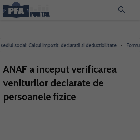
iul social: Calcul impozit, declaratii si deductibilitate
Formular
•
ANAF a inceput verificarea
veniturilor declarate de
persoanele fizice