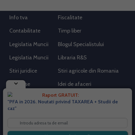
Info tva
Fiscalitate
Contabilitate
Timp liber
Legislatia Muncii
Blogul Specialistului
Legislatia Muncii
Libraria R&S
Stiri juridice
Stiri agricole din Romania
keyboard_arrow_down
AdSense
Idei de afaceri
Raport GRATUIT:
"PFA in 2026. Noutati privind TAXAREA + Studii de
RSS Flux RSS 2.0
caz"
Sitemap XML
Despre cookies
Parterneri PortalPFA
Termeni si conditii
Contact