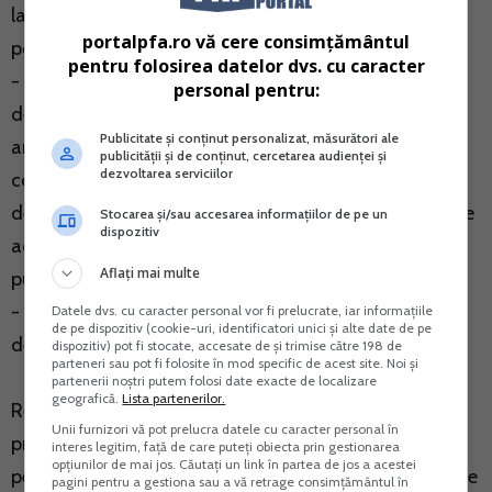
la concurenta sumei inscrisa in adresa de infiintare a
portalpfa.ro vă cere consimțământul
popririi asupra disponibilitatilor banesti;
pentru folosirea datelor dvs. cu caracter
- in cazul popririi asupra sumelor datorate debitorului
personal pentru:
de catre terti sau asupra sumelor pe care debitorul le
Publicitate și conținut personalizat, măsurători ale
are de incasat de la autoritati sau institutii publice,
publicității și de conținut, cercetarea audienței și
dezvoltarea serviciilor
contul de TVA poate fi debitat cu TVA-ul datorat
debitorului, in baza relatiilor comerciale existente intre
Stocarea și/sau accesarea informațiilor de pe un
dispozitiv
acesta si tertul poprit sau autoritatea sau institutia
Aflați mai multe
publica, dupa caz;
- in cazul valorificarii bunurilor, contul de TVA poate fi
Datele dvs. cu caracter personal vor fi prelucrate, iar informațiile
de pe dispozitiv (cookie-uri, identificatori unici și alte date de pe
debitat cu TVA-ul rezultat din valorificarea bunurilor.
dispozitiv) pot fi stocate, accesate de și trimise către 198 de
parteneri sau pot fi folosite în mod specific de acest site. Noi și
partenerii noștri putem folosi date exacte de localizare
geografică.
Lista partenerilor.
Reamintim ca prin Ordonanta Guvernului nr.23/2017
Unii furnizori vă pot prelucra datele cu caracter personal în
privind plata defalcata a TVA, a fost stabilit faptul ca
interes legitim, față de care puteți obiecta prin gestionarea
opțiunilor de mai jos. Căutați un link în partea de jos a acestei
persoanele impozabile si institutiile publice inregistrate
pagini pentru a gestiona sau a vă retrage consimțământul în