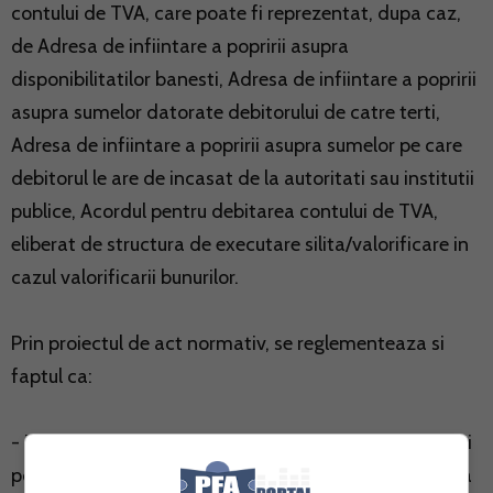
contului de TVA, care poate fi reprezentat, dupa caz,
de Adresa de infiintare a popririi asupra
disponibilitatilor banesti, Adresa de infiintare a popririi
asupra sumelor datorate debitorului de catre terti,
Adresa de infiintare a popririi asupra sumelor pe care
debitorul le are de incasat de la autoritati sau institutii
publice, Acordul pentru debitarea contului de TVA,
eliberat de structura de executare silita/valorificare in
cazul valorificarii bunurilor.
Prin proiectul de act normativ, se reglementeaza si
faptul ca:
- in cazul popririi bancare, contul de TVA al debitorului
poate fi debitat cu toata suma existenta in cont pana