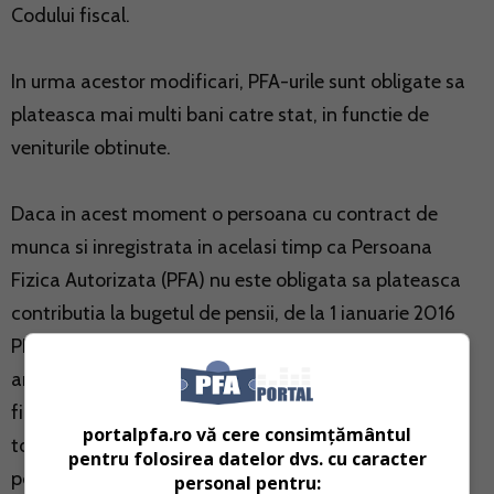
Codului fiscal.
In urma acestor modificari, PFA-urile sunt obligate sa
plateasca mai multi bani catre stat, in functie de
veniturile obtinute.
Daca in acest moment o persoana cu contract de
munca si inregistrata in acelasi timp ca Persoana
Fizica Autorizata (PFA) nu este obligata sa plateasca
contributia la bugetul de pensii, de la 1 ianuarie 2016
PFA-urile vor avea noi obligatii. Astfel, incepand de
anul viitor, vor creste obligatiile de plata pentru PFA,
fiind introdusa contributia de pensii de 10,5% pentru
portalpfa.ro vă cere consimțământul
toate venturile obtinute din activitati independente,
pentru folosirea datelor dvs. cu caracter
potrivit
Contabilul.ro.
personal pentru: