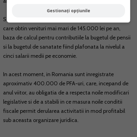
angajatorului de 15,3%.
Gestionați opțiunile
Sunt avantajate de modificarea legislatiei persoanele
care obtin venituri mai mari de 145.000 lei pe an,
baza de calcul pentru contributiile la bugetul de pensii
si la bugetul de sanatate fiind plafonata la nivelul a
cinci salarii medii pe economie.
In acest moment, in Romania sunt inregistrate
aproximativ 400.000 de PFA-uri, care, incepand de
anul viitor, au obligatia de a respecta noile modificari
legislative si de a stabili in ce masura noile conditii
fiscale permit derularea activitatii in mod profitabil
sub aceasta organizare juridica.