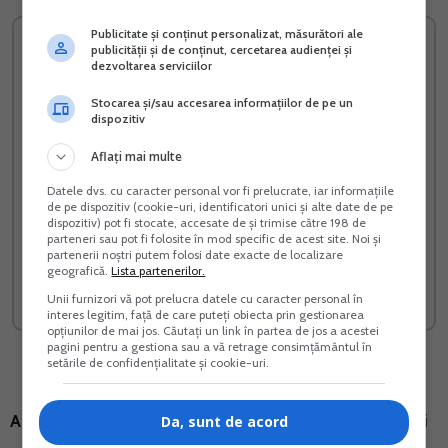
Publicitate și conținut personalizat, măsurători ale
publicității și de conținut, cercetarea audienței și
dezvoltarea serviciilor
Stocarea și/sau accesarea informațiilor de pe un
dispozitiv
Aflați mai multe
Datele dvs. cu caracter personal vor fi prelucrate, iar informațiile
de pe dispozitiv (cookie-uri, identificatori unici și alte date de pe
dispozitiv) pot fi stocate, accesate de și trimise către 198 de
3 culturi profitabile - Goji
Cresterea prepelitelor
parteneri sau pot fi folosite în mod specific de acest site. Noi și
partenerii noștri putem folosi date exacte de localizare
Merisoare Aronia
japoneze
geografică.
Lista partenerilor.
Vreau acest produs →
Vreau acest produs →
Unii furnizori vă pot prelucra datele cu caracter personal în
interes legitim, față de care puteți obiecta prin gestionarea
opțiunilor de mai jos. Căutați un link în partea de jos a acestei
pagini pentru a gestiona sau a vă retrage consimțământul în
setările de confidențialitate și cookie-uri.
Atentie!
PFA-urile pot opta si pentru plata contributiei
Da, sunt de acord