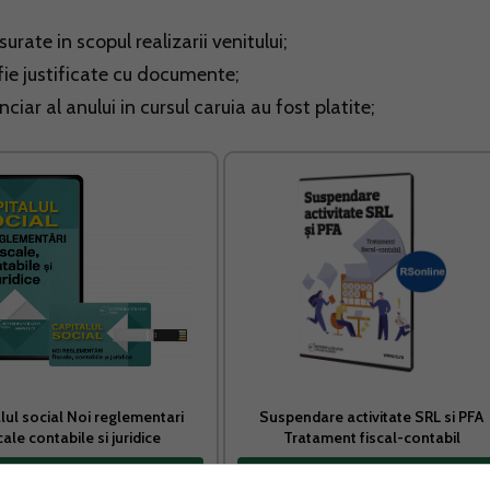
urate in scopul realizarii venitului;
 fie justificate cu documente;
anciar al anului in cursul caruia au fost platite;
lul social Noi reglementari
Suspendare activitate SRL si PFA
cale contabile si juridice
Tratament fiscal-contabil
Vreau acest produs →
Vreau acest produs →