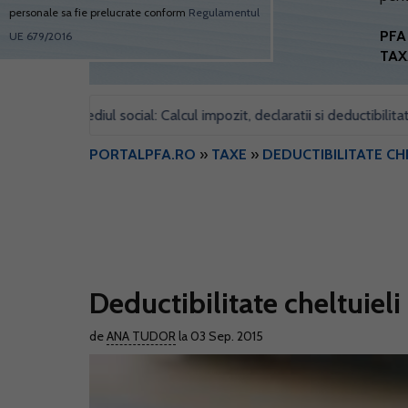
personale sa fie prelucrate conform
Regulamentul
PFA 
UE 679/2016
TAX
ntru sediul social: Calcul impozit, declaratii si deductibilitate
•
PORTALPFA.RO
»
TAXE
»
DEDUCTIBILITATE CH
Deductibilitate cheltuiel
de
ANA TUDOR
la 03 Sep. 2015