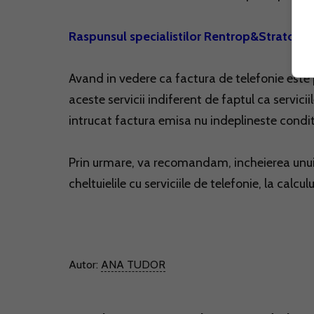
Raspunsul specialistilor Rentrop&Straton:
Avand in vedere ca factura de telefonie este 
aceste servicii indiferent de faptul ca servicii
intrucat factura emisa nu indeplineste conditii
Prin urmare, va recomandam, incheierea unui
cheltuielile cu serviciile de telefonie, la calcu
Autor:
ANA TUDOR