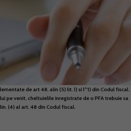
entate de art 48. alin (5) lit. l) si l^1) din Codul fiscal.
ui pe venit, cheltuielile inregistrate de o PFA trebuie sa
. (4) al art. 48 din Codul fiscal.