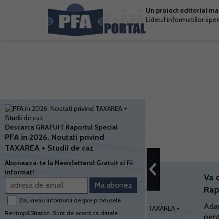
Un proiect editorial m
Liderul informatiilor spe
Descarca GRATUIT Raportul Special
PFA in 2026. Noutati privind
TAXAREA + Studii de caz
Aboneaza-te la Newsletterul Gratuit si fii
informat!
Va 
Rap
Da, vreau informatii despre produsele
Adau
Rentrop&Straton. Sunt de acord ca datele
pent