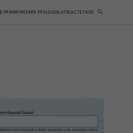
search
E PFA
INFIINTARE PFA
LEGISLATIE
ACTE
TAXE
imi Raportul Gratuit
&Straton. Sunt de acord ca datele personale sa fie prelucrate conform