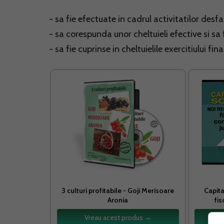
- sa fie efectuate in cadrul activitatilor desfas
- sa corespunda unor cheltuieli efective si sa
- sa fie cuprinse in cheltuielile exercitiului fin
3 culturi profitabile - Goji Merisoare
Capita
Aronia
fis
Vreau acest produs →