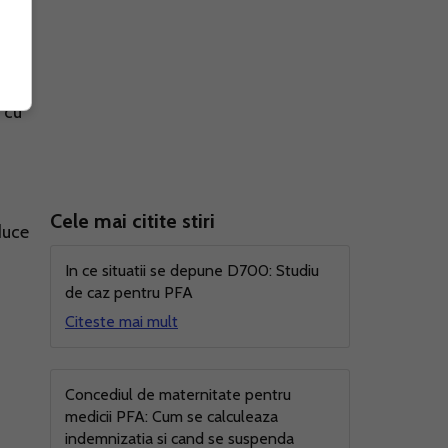
 cu
Cele mai citite stiri
duce
In ce situatii se depune D700: Studiu
de caz pentru PFA
Citeste mai mult
Concediul de maternitate pentru
medicii PFA: Cum se calculeaza
indemnizatia si cand se suspenda