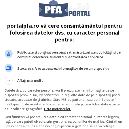
portalpfa.ro vă cere consimțământul pentru
folosirea datelor dvs. cu caracter personal
pentru:
ielilor reprezentand investitii in mijloace fixe pentru
rile art. 24 alin. (16) din Codul Fiscal.
Publicitate și conținut personalizat, măsurători ale publicității și de
conținut, cercetarea audienței și dezvoltarea serviciilor
buie sa fie efectuate in activitatilor desfasurate in scopul
Stocarea și/sau accesarea informațiilor de pe un dispozitiv
e, potrivit art. 48 alin. (4) din Codul fiscal si pct. 37 din
Aflați mai multe
Datele dvs. cu caracter personal vor fi prelucrate, iar informațiile de pe
dispozitiv (cookie-uri, identificatori unici și alte date de pe dispozitiv) pot fi
stocate, accesate de și trimise către 198 de parteneri sau pot fi folosite în
 In cazul unui PFA inregistrat in sistem real neplatitor de 
mod specific de acest site. Noi și partenerii noștri putem folosi date exacte
za de factura pe numele titularului PFA (nu al PFA) se pot
de localizare geografică.
Lista partenerilor.
Unii furnizori vă pot prelucra datele cu caracter personal în interes legitim,
 declara ca respectivele apeluri pe mobil s-au facut in
față de care puteți obiecta prin gestionarea opțiunilor de mai jos. Căutați un
ortie de 50%)?
link în partea de jos a acestei pagini pentru a gestiona sau a vă retrage