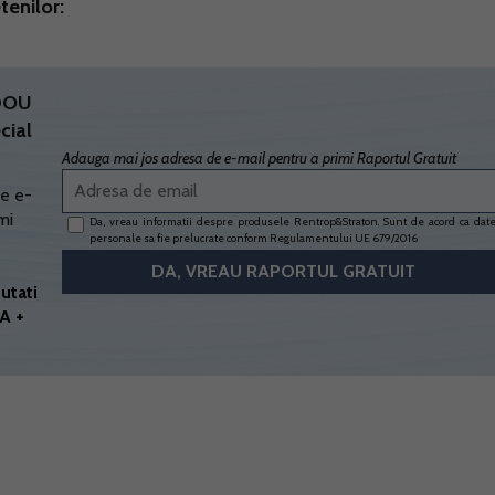
tenilor:
ADOU
cial
Adauga mai jos adresa de e-mail pentru a primi Raportul Gratuit
e e-
mi
Da, vreau informatii despre produsele Rentrop&Straton. Sunt de acord ca dat
personale sa fie prelucrate conform
Regulamentului UE 679/2016
utati
A +