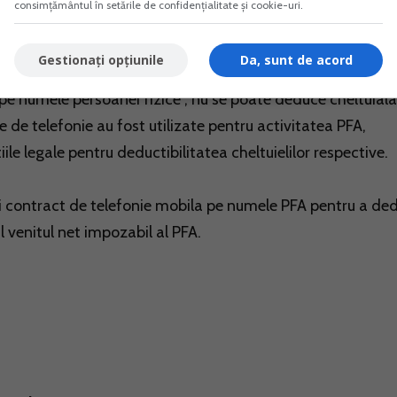
consimțământul în setările de confidențialitate și cookie-uri.
Gestionați opțiunile
Da, sunt de acord
pe numele persoanei fizice , nu se poate deduce cheltuiala
le de telefonie au fost utilizate pentru activitatea PFA,
le legale pentru deductibilitatea cheltuielilor respective.
 contract de telefonie mobila pe numele PFA pentru a de
lul venitul net impozabil al PFA.