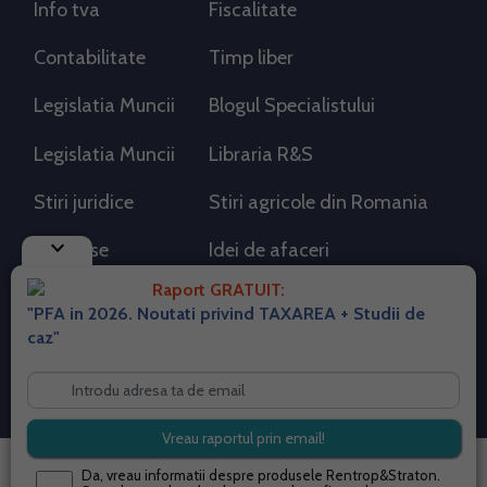
Info tva
Fiscalitate
Contabilitate
Timp liber
Legislatia Muncii
Blogul Specialistului
Legislatia Muncii
Libraria R&S
Stiri juridice
Stiri agricole din Romania
keyboard_arrow_down
AdSense
Idei de afaceri
Raport GRATUIT:
"PFA in 2026. Noutati privind TAXAREA + Studii de
RSS Flux RSS 2.0
caz"
Sitemap XML
Despre cookies
Parterneri PortalPFA
Termeni si conditii
Contact
© 2026 portalpfa.ro. Toate drepturile rezervate.
Da, vreau informatii despre produsele Rentrop&Straton.