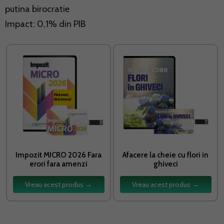
putina birocratie
Impact: 0,1% din PIB
Impozit MICRO 2026 Fara
Afacere la cheie cu flori in
erori fara amenzi
ghiveci
Vreau acest produs →
Vreau acest produs →