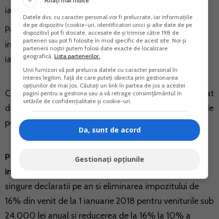
Aflați mai multe
ianuarie 2017.
Datele dvs. cu caracter personal vor fi prelucrate, iar informațiile
de pe dispozitiv (cookie-uri, identificatori unici și alte date de pe
Pentru pensiile mai mari de 2.000 lei brut/luna,
dispozitiv) pot fi stocate, accesate de și trimise către 198 de
parteneri sau pot fi folosite în mod specific de acest site. Noi și
impozitul ar urma sa scada de la 16% la 10% de la 1
partenerii noștri putem folosi date exacte de localizare
geografică.
Lista partenerilor.
ianuarie 2018.
Unii furnizori vă pot prelucra datele cu caracter personal în
interes legitim, față de care puteți obiecta prin gestionarea
opțiunilor de mai jos. Căutați un link în partea de jos a acestei
CASS-ul de 5,5% ar urma, de asemenea, sa fie eliminat
pagini pentru a gestiona sau a vă retrage consimțământul în
setările de confidențialitate și cookie-uri.
de la 1 ianuarie 2017. Pensiile mai mici decat punctul de
pensie sunt scutite si in prezent de plata CASS.
Da, sunt de acord
Pentru PFA-uri si veniturile din activitati
Gestionați opțiunile
independendente
, PSD propune depunerea unei
singure declaratii pe an si eliminarea impozitului de
16% din venit de la 1 ianuarie 2018 pentru veniturile sub
24.000 lei anual si reducerea de la 16% la 10% a