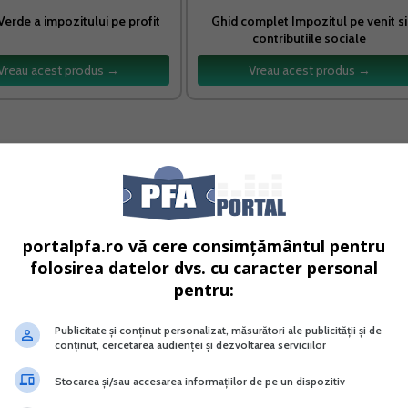
Verde a impozitului pe profit
Ghid complet Impozitul pe venit si
contributiile sociale
Vreau acest produs →
Vreau acest produs →
alizat + CAS 475 lei + CASS 190 lei.
un singur punct de vedere : acela al faptului ca banii incas
te fi mai mica decat daca titularul PFA s-ar angaja la propr
portalpfa.ro vă cere consimțământul pentru
folosirea datelor dvs. cu caracter personal
pentru:
eniturilor din salarii, baza de calcul pentru CAS si CASS o
Publicitate și conținut personalizat, măsurători ale publicității și de
ire de salariul minim brut pe economie, asa cum este in caz
conținut, cercetarea audienței și dezvoltarea serviciilor
Stocarea și/sau accesarea informațiilor de pe un dispozitiv