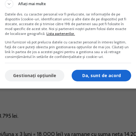
Aflați mai multe
Datele dvs. cu caracter personal vor fi prelucrate, iar informațiile de pe
dispozitiv (cookie-uri, identificatori unici și alte date de pe dispozitiv) pot fi
stocate, accesate de și trimise către 198 de parteneri sau pot fi folosite în
00 de lei/luna. Presupunem ca nu are cheltuieli.
mod specific de acest site. Noi și partenerii noștri putem folosi date exacte
de localizare geografică.
Lista partenerilor.
Unii furnizori vă pot prelucra datele cu caracter personal în interes legitim,
 de 1.265 lei, dupa cum urmeaza:
față de care puteți obiecta prin gestionarea opțiunilor de mai jos. Căutați un
link în partea de jos a acestei pagini pentru a gestiona sau a vă retrage
consimțământul în setările de confidențialitate și cookie-uri.
Gestionați opțiunile
Da, sunt de acord
i/luma
.795 lei.
lei/luna x 3 luni = 18.000 lei) va ramane cu suma neta 14.2