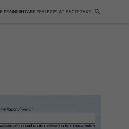
search
E PFA
INFIINTARE PFA
LEGISLATIE
ACTE
TAXE
imi Raportul Gratuit
&Straton. Sunt de acord ca datele personale sa fie prelucrate conform