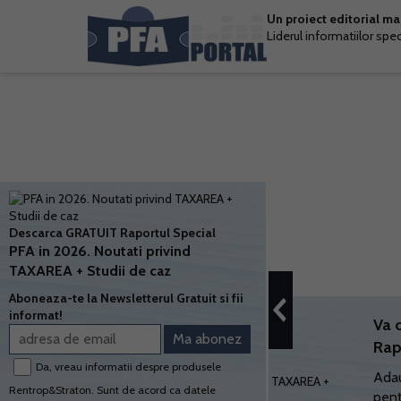
Un proiect editorial m
Liderul informatiilor spe
Descarca GRATUIT Raportul Special
PFA in 2026. Noutati privind
TAXAREA + Studii de caz
Aboneaza-te la Newsletterul Gratuit si fii
informat!
Va 
Rap
Da, vreau informatii despre produsele
Adau
Rentrop&Straton. Sunt de acord ca datele
pent