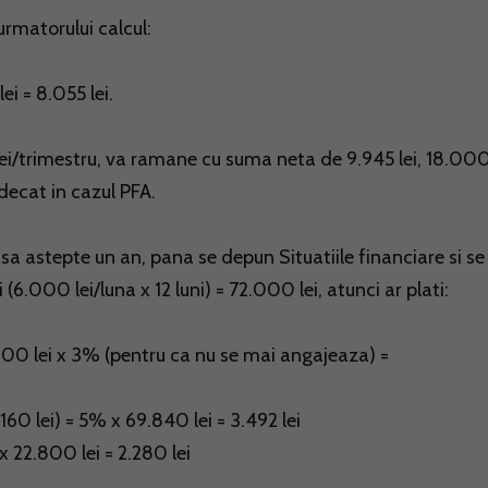
urmatorului calcul:
lei = 8.055 lei.
 lei/trimestru, va ramane cu suma neta de 9.945 lei, 18.000
 decat in cazul PFA.
a astepte un an, pana se depun Situatiile financiare si se
6.000 lei/luna x 12 luni) = 72.000 lei, atunci ar plati:
.000 lei x 3% (pentru ca nu se mai angajeaza) =
160 lei) = 5% x 69.840 lei = 3.492 lei
 22.800 lei = 2.280 lei