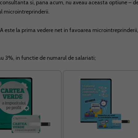
in consultanta si, pana acum, nu aveau aceasta optiune – d
l microintreprinderii.
A este la prima vedere net in favoarea microintreprinderii
au 3%, in functie de numarul de salariati;