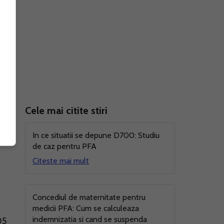
Cele mai citite stiri
In ce situatii se depune D700: Studiu
de caz pentru PFA
Citeste mai mult
Concediul de maternitate pentru
medicii PFA: Cum se calculeaza
indemnizatia si cand se suspenda
05