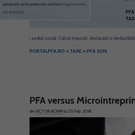
personale sa fie prelucrate conform
Regulamentul
PFA 
UE 679/2016
TAX
pentru sediul social: Calcul impozit, declaratii si deductibilitate
•
PORTALPFA.RO
»
TAXE
»
PFA 2018
PFA versus Microintreprind
de
VICTOR ACHIM
la 05 Feb. 2018