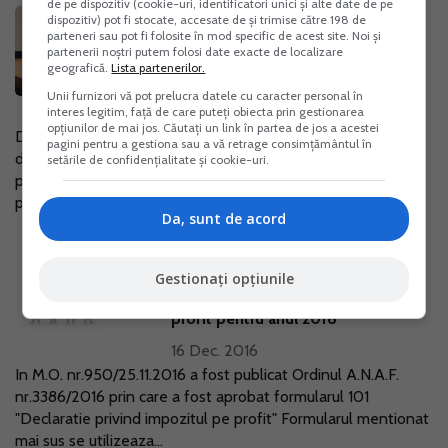
de pe dispozitiv (cookie-uri, identificatori unici și alte date de pe
27 februarie 2017: termen limita de
dispozitiv) pot fi stocate, accesate de și trimise către 198 de
parteneri sau pot fi folosite în mod specific de acest site. Noi și
declarare si plata a impozitului pe
partenerii noștri putem folosi date exacte de localizare
profit pentru anul 2016. Declaratia
geografică.
Lista partenerilor.
101
Unii furnizori vă pot prelucra datele cu caracter personal în
interes legitim, față de care puteți obiecta prin gestionarea
07 Feb. 2017
opțiunilor de mai jos. Căutați un link în partea de jos a acestei
Data de 27 februarie 2017 este termenul limita pentru
pagini pentru a gestiona sau a vă retrage consimțământul în
depunerea formularului 101 "Declaratie privind impozitul pe
setările de confidențialitate și cookie-uri.
profit" si de plata a impozitului pe profit pentru anul 2016,
pentru urmatoarele...
Da, sunt de acord
Depunerea formularului 101-
Gestionați opțiunile
Declaratie privind impozitul pe
profit pentru anul 2016
16 Dec. 2016
In M.O. nr.950/25.11.2016 a fost publicat Ordinul A.N.A.F.
nr.3386/2016 prin care a fost aprobat formularul 101
"Declaratie privind impozitul pe profit" Formularul mentionat
mai sus se utilizeaza...