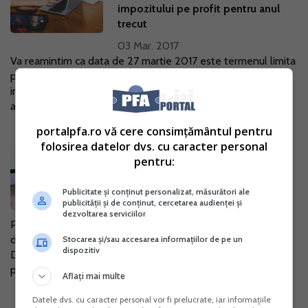
impozitului pe profit pentru anul
trecut
03 Mar. 2017
Va reamintim ca data de 27 martie 2017 este termenul limita
pentru depunerea formularului 101 "Declaratie privind
impozitul pe profit" si de plata a impozitului pe profit pentru
anul 2016. Completare...
portalpfa.ro vă cere consimțământul pentru
folosirea datelor dvs. cu caracter personal
Termen-limita 27 februarie: Ce
pentru:
declaratii se depun?
Publicitate și conținut personalizat, măsurători ale
23 Feb. 2017
publicității și de conținut, cercetarea audienței și
dezvoltarea serviciilor
Potrivit calendarului oficial ANAF, obligatiile fiscale
declarative cu termen 27 februarie 2017 sunt urmatoarele: -
Stocarea și/sau accesarea informațiilor de pe un
dispozitiv
Declaratia de inregistrare fiscala/Declaratia de mentiuni
pentru persoane...
Aflați mai multe
Datele dvs. cu caracter personal vor fi prelucrate, iar informațiile