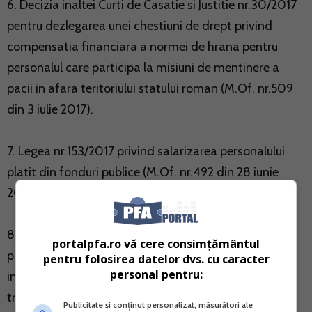
6. Decizia inaltei Curti de Casatie si Justitie nr.30/2017
pentru dezlegarea unei chestiuni de drept privind
compensatia financiara a normei de hrana pentru
personalul care participa la misiuni de mentinere a
pacii in afara teritoriului statului roman (M.Of. nr.509
din 3 iulie 2017).
7. Legea nr.153/2017 privind salarizarea personalului
platit din fonduri publice (M.Of. nr.492 din 28 iunie
2017);
8. Ordonanta de urgenta a Guvernului nr.49/2017
portalpfa.ro vă cere consimțământul
privind unele masuri in vederea accelerarii
pentru folosirea datelor dvs. cu caracter
personal pentru:
implementarii proiectelor de infrastructura de
transport de interes national, pentru modificarea si
Publicitate și conținut personalizat, măsurători ale