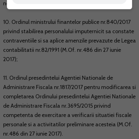
normative (M.Of. nr.508 din 30 iunie 2017);
10. Ordinul ministrului finantelor publice nr.840/2017
privind stabilirea personalului imputernicit sa constate
contraventiile si sa aplice amenzile prevazute de Legea
contabilitatii nr.82/1991 (M.Of. nr.486 din 27 iunie
2017);
11. Ordinul presedintelui Agentiei Nationale de
Administrare Fiscala nr.1817/2017 pentru modificarea si
completarea Ordinului presedintelui Agentiei Nationale
de Administrare Fiscala nr.3695/2015 privind
competenta de exercitare a verificarii situatiei fiscale
personale si a activitatilor preliminare acesteia (M.Of.
nr.486 din 27 iunie 2017).