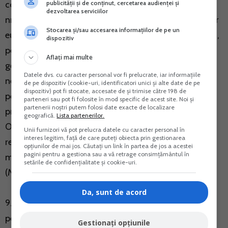
publicității și de conținut, cercetarea audienței și
completarea Ordonantei de urgenta a Guvernului
dezvoltarea serviciilor
nr.40/2015 privind gestionarea financiara a fondurilor
Stocarea și/sau accesarea informațiilor de pe un
europene pentru perioada de programare 2014-2020,
dispozitiv
pentru completarea Legii nr.105/2011 privind
Aflați mai multe
gestionarea si utilizarea fondurilor externe
Datele dvs. cu caracter personal vor fi prelucrate, iar informațiile
nerambursabile si a cofinantarii publice nationale,
de pe dispozitiv (cookie-uri, identificatori unici și alte date de pe
dispozitiv) pot fi stocate, accesate de și trimise către 198 de
pentru obiectivul "Cooperare Teritoriala Europeana",
parteneri sau pot fi folosite în mod specific de acest site. Noi și
partenerii noștri putem folosi date exacte de localizare
precum si pentru modificarea si completarea
geografică.
Lista partenerilor.
Ordonantei Guvernului nr. 17/2015 privind
Unii furnizori vă pot prelucra datele cu caracter personal în
interes legitim, față de care puteți obiecta prin gestionarea
reglementarea unor masuri fiscal-bugetare si
opțiunilor de mai jos. Căutați un link în partea de jos a acestei
pagini pentru a gestiona sau a vă retrage consimțământul în
modificarea si completarea unor acte normative
setările de confidențialitate și cookie-uri.
(M.Of. nr.507 din 30 iunie 2017);
Da, sunt de acord
9. Ordonanta de urgenta a Guvernului nr.51/2017
pentru modificarea si completarea unor acte
Gestionați opțiunile