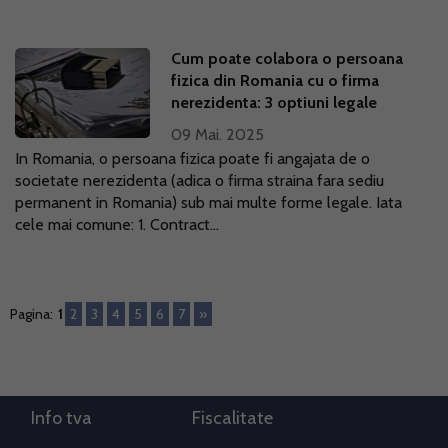
Cum poate colabora o persoana
fizica din Romania cu o firma
nerezidenta: 3 optiuni legale
09 Mai. 2025
In Romania, o persoana fizica poate fi angajata de o
societate nerezidenta (adica o firma straina fara sediu
permanent in Romania) sub mai multe forme legale. Iata
cele mai comune: 1. Contract...
Pagina:
1
2
3
4
5
6
7
»
Info tva
Fiscalitate