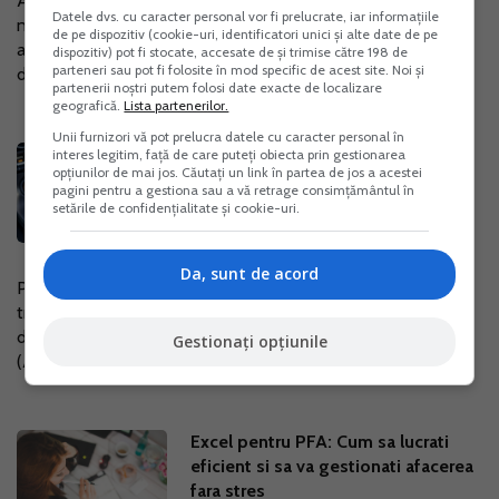
ANAF a publicat un proiect de ordin prin care propune o
Datele dvs. cu caracter personal vor fi prelucrate, iar informațiile
noua procedura de stabilire din oficiu a contributiilor de
de pe dispozitiv (cookie-uri, identificatori unici și alte date de pe
asigurari sociale (CAS) si a contributiilor de asigurari sociale
dispozitiv) pot fi stocate, accesate de și trimise către 198 de
parteneri sau pot fi folosite în mod specific de acest site. Noi și
de sanatate (CASS)....
partenerii noștri putem folosi date exacte de localizare
geografică.
Lista partenerilor.
Unii furnizori vă pot prelucra datele cu caracter personal în
ANAF a descoperit fraude de 35 de
interes legitim, față de care puteți obiecta prin gestionarea
opțiunilor de mai jos. Căutați un link în partea de jos a acestei
milioane de euro in transportul
pagini pentru a gestiona sau a vă retrage consimțământul în
alternativ: Tot mai multi soferi aleg
setările de confidențialitate și cookie-uri.
statutul de PFA
13 Oct. 2025
Da, sunt de acord
Piata transportului alternativ din Romania trece printr-o
transformare profunda, pe fondul amplei operatiuni
demarate de Agentia Nationala de Administrare Fiscala
Gestionați opțiunile
(ANAF) impotriva firmelor suspectate...
Excel pentru PFA: Cum sa lucrati
eficient si sa va gestionati afacerea
fara stres