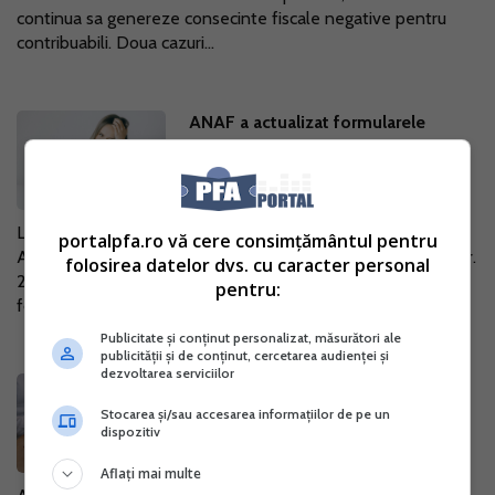
continua sa genereze consecinte fiscale negative pentru
contribuabili. Doua cazuri...
ANAF a actualizat formularele
privind inregistrarea in scopuri de
TVA
06 Nov. 2025
La sfarsitul lunii octombrie 2025, Agentia Nationala de
portalpfa.ro vă cere consimțământul pentru
Administrare Fiscala a publicat in Monitorul Oficial Ordinul nr.
folosirea datelor dvs. cu caracter personal
2.420/2025, prin care au fost actualizate mai multe
pentru:
formulare fiscale...
Publicitate și conținut personalizat, măsurători ale
publicității și de conținut, cercetarea audienței și
dezvoltarea serviciilor
ANAF va stabili din oficiu taxele
celor care nu au depus Declaratia
Stocarea și/sau accesarea informațiilor de pe un
dispozitiv
Unica
23 Oct. 2025
Aflați mai multe