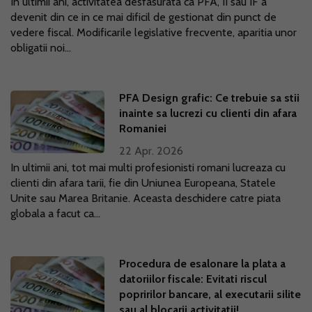
In ultimii ani, activitatea desfasurata ca PFA, II sau IF a
devenit din ce in ce mai dificil de gestionat din punct de
vedere fiscal. Modificarile legislative frecvente, aparitia unor
obligatii noi...
PFA Design grafic: Ce trebuie sa stii
inainte sa lucrezi cu clienti din afara
Romaniei
22 Apr. 2026
In ultimii ani, tot mai multi profesionisti romani lucreaza cu
clienti din afara tarii, fie din Uniunea Europeana, Statele
Unite sau Marea Britanie. Aceasta deschidere catre piata
globala a facut ca...
Procedura de esalonare la plata a
datoriilor fiscale: Evitati riscul
popririlor bancare, al executarii silite
sau al blocarii activitatii!