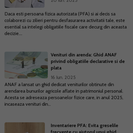
20 Iun. 2025
Daca esti persoana fizica autorizata (PFA) si ai decis sa
colaborezi cu zilieri pentru desfasurarea activitatii tale, este
esential sa intelegi obligatiile fiscale care decurg din aceasta
decizie....
Venituri din arenda: Ghid ANAF
privind obligatiile declarative si de
plata
16 Iun. 2025
ANAF a lansat un ghid dedicat veniturilor obtinute din
arendarea bunurilor agricole aflate in patrimoniul personal.
Acesta se adreseaza persoanelor fizice care, in anul 2025,
incaseaza venituri din...
Inventariere PFA: Evita greselile
frecvente cu ajutorul unui ghid