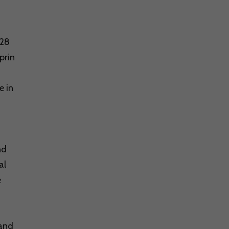
 28
prin
e in
nd
al
e
tand