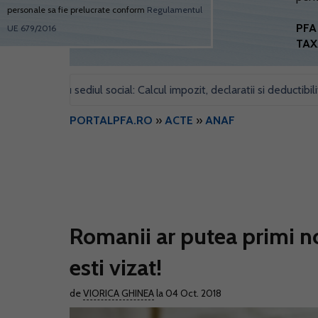
personale sa fie prelucrate conform
Regulamentul
PFA 
UE 679/2016
TAX
pentru sediul social: Calcul impozit, declaratii si deductibilitate
•
PORTALPFA.RO
»
ACTE
»
ANAF
Romanii ar putea primi no
esti vizat!
de
VIORICA GHINEA
la 04 Oct. 2018