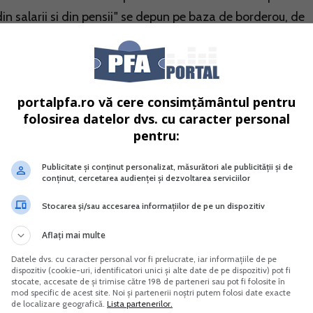
in salarii si din pensii" se depun pe baza de borderou, de
neficiare.
portalpfa.ro vă cere consimțământul pentru
folosirea datelor dvs. cu caracter personal
pentru:
Publicitate și conținut personalizat, măsurători ale publicității și de
conținut, cercetarea audienței și dezvoltarea serviciilor
Stocarea și/sau accesarea informațiilor de pe un dispozitiv
rul de Evidenta Fiscala PFA
Aflați mai multe
Cultura castravetelui anti-diabet
Datele dvs. cu caracter personal vor fi prelucrate, iar informațiile de pe
dispozitiv (cookie-uri, identificatori unici și alte date de pe dispozitiv) pot fi
Vreau acest produs →
Vreau acest produs →
stocate, accesate de și trimise către 198 de parteneri sau pot fi folosite în
mod specific de acest site. Noi și partenerii noștri putem folosi date exacte
de localizare geografică.
Lista partenerilor.