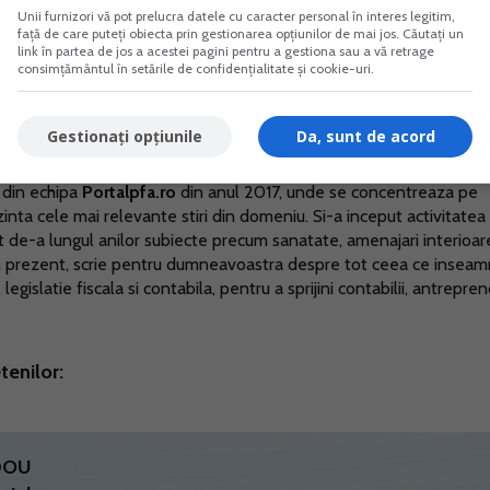
Unii furnizori vă pot prelucra datele cu caracter personal în interes legitim,
față de care puteți obiecta prin gestionarea opțiunilor de mai jos. Căutați un
link în partea de jos a acestei pagini pentru a gestiona sau a vă retrage
consimțământul în setările de confidențialitate și cookie-uri.
t unor ONG-uri vor primi o notificare de la Fisc prin care
pective.
Gestionați opțiunile
Da, sunt de acord
 din echipa
Portalpfa.ro
din anul 2017, unde se concentreaza pe
ezinta cele mai relevante stiri din domeniu. Si-a inceput activitatea 
t de-a lungul anilor subiecte precum sanatate, amenajari interioar
 In prezent, scrie pentru dumneavoastra despre tot ceea ce insea
egislatie fiscala si contabila, pentru a sprijini contabilii, antrepreno
tenilor:
ADOU