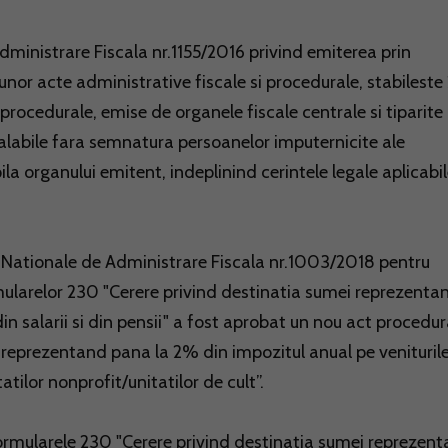
dministrare Fiscala nr.1155/2016 privind emiterea prin
nor acte administrative fiscale si procedurale, stabileste
 procedurale, emise de organele fiscale centrale si tiparite 
alabile fara semnatura persoanelor imputernicite ale
mpila organului emitent, indeplinind cerintele legale aplicabil
i Nationale de Administrare Fiscala nr.1003/2018 pentru
ularelor 230 "Cerere privind destinatia sumei reprezenta
in salarii si din pensii" a fost aprobat un nou act procedur
 reprezentand pana la 2% din impozitul anual pe venituril
tatilor nonprofit/unitatilor de cult”.
 formularele 230 "Cerere privind destinatia sumei reprezen