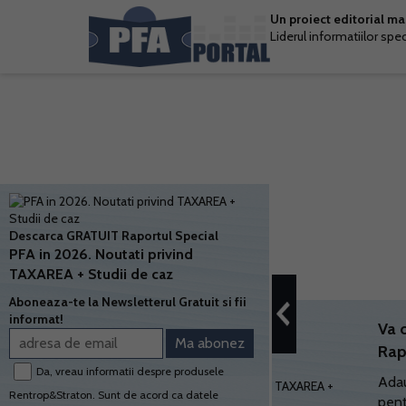
Un proiect editorial m
Liderul informatiilor spe
Descarca GRATUIT Raportul Special
PFA in 2026. Noutati privind
TAXAREA + Studii de caz
Aboneaza-te la Newsletterul Gratuit si fii
informat!
Va 
Rap
Da, vreau informatii despre produsele
Adau
Rentrop&Straton. Sunt de acord ca datele
pent