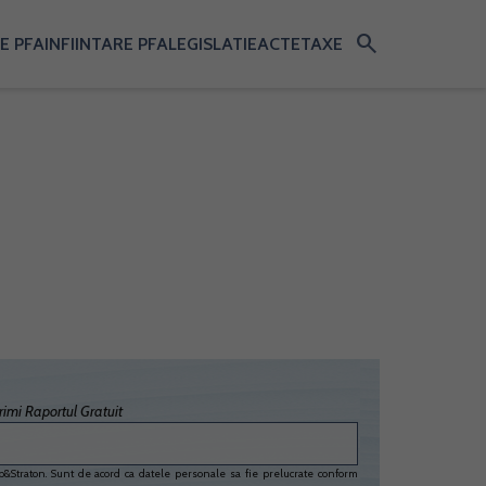
search
E PFA
INFIINTARE PFA
LEGISLATIE
ACTE
TAXE
imi Raportul Gratuit
&Straton. Sunt de acord ca datele personale sa fie prelucrate conform