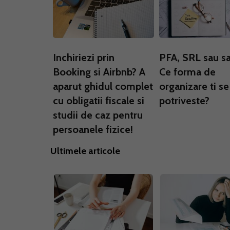
Inchiriezi prin
PFA, SRL sau sal
Booking si Airbnb? A
Ce forma de
aparut ghidul complet
organizare ti se
cu obligatii fiscale si
potriveste?
studii de caz pentru
persoanele fizice!
Ultimele articole