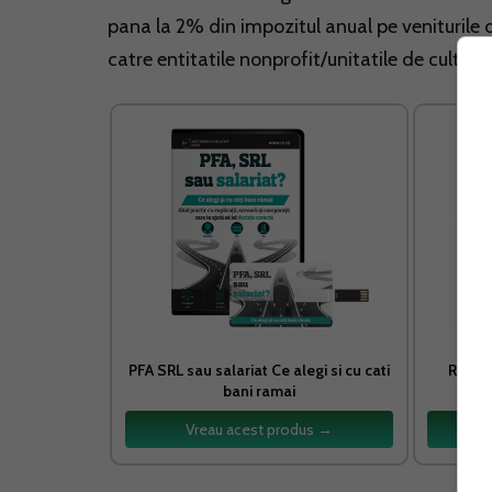
pana la 2% din impozitul anual pe veniturile d
catre entitatile nonprofit/unitatile de cult be
PFA SRL sau salariat Ce alegi si cu cati
Regist
bani ramai
Vreau acest produs →