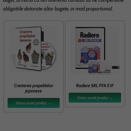
buget, urmand ca din diferenta ramasa sa fie compensate
obligatiile datorate altor bugete, in mod proportional.
Cresterea prepelitelor
Radiere SRL PFA II IF
japoneze
Vreau acest produs →
Vreau acest produs →