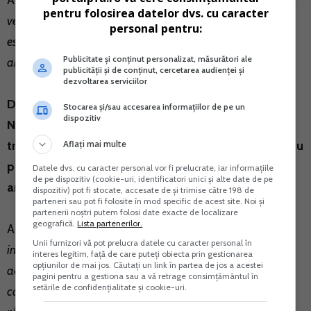
Agentia Nationala de Administrare Fiscala:
Chiar daca
pentru folosirea datelor dvs. cu caracter
venitul realizat pe anul 2015 a fost mai mic decat cel
personal pentru:
estimat, dvs aveti obligatia efectuarii platilor anticipate pe
Publicitate și conținut personalizat, măsurători ale
anul 2015.
publicității și de conținut, cercetarea audienței și
dezvoltarea serviciilor
De ce in Spatiul Privat Virtual nu se poate accesa
Stocarea și/sau accesarea informațiilor de pe un
dispozitiv
Nota obligatiilor de plata defalcata, pentru fiecare
Aflați mai multe
trimestru? I-ar ajuta mult pe cei care mine, care nu au
primit (si poate nu vor primi) Decizia pentru platile
Datele dvs. cu caracter personal vor fi prelucrate, iar informațiile
de pe dispozitiv (cookie-uri, identificatori unici și alte date de pe
anticipate.
dispozitiv) pot fi stocate, accesate de și trimise către 198 de
parteneri sau pot fi folosite în mod specific de acest site. Noi și
partenerii noștri putem folosi date exacte de localizare
geografică.
Lista partenerilor.
Agentia Nationala de Administrare Fiscala:
Prin
Unii furnizori vă pot prelucra datele cu caracter personal în
intermediul Spatiului Privat Virtual aveti posibilitatea de a
interes legitim, față de care puteți obiecta prin gestionarea
opțiunilor de mai jos. Căutați un link în partea de jos a acestei
accesa doua documente: ”Situatia obligatiilor de plata”
pagini pentru a gestiona sau a vă retrage consimțământul în
setările de confidențialitate și cookie-uri.
care cuprinde TOATE OBLIGATIILE de PLATA si „Nota de