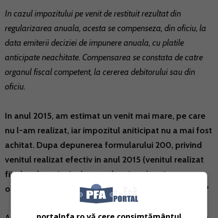
In cazul impozitului pe venit de restituit rezultat din
regularizarea anuala, acesta se compenseza, din oficiu, la
data emiterii deciziei de impunere anuala, cu platile
anticipate neachitate. Compensarea se constata de catre
organul fiscal competent, la cererea debitorului sau din
oficiu.
In anul 2015, am estimat un venit mai mare, pe care
nu l-am realizat, iar impozitul aniticipat nu a mai fost
achitat. Dupa depunerea formularului 200, privind
venitul realizat efectiv in anul 2015 (venitul realizat
fiind mult mai mic decat cel estimat) mai am
obligatia de a face si platile anticpate pe anul 2015?
portalpfa.ro vă cere consimțământul