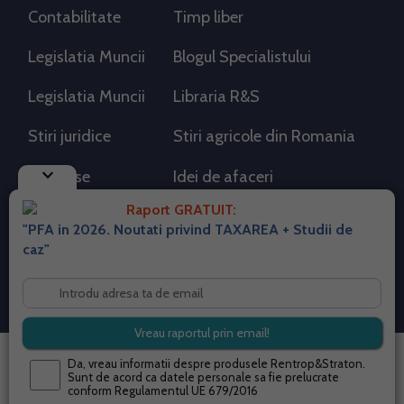
Contabilitate
Timp liber
Legislatia Muncii
Blogul Specialistului
Legislatia Muncii
Libraria R&S
Stiri juridice
Stiri agricole din Romania
keyboard_arrow_down
AdSense
Idei de afaceri
Raport GRATUIT:
"PFA in 2026. Noutati privind TAXAREA + Studii de
RSS Flux RSS 2.0
caz"
Sitemap XML
Despre cookies
Parterneri PortalPFA
Termeni si conditii
Contact
© 2026 portalpfa.ro. Toate drepturile rezervate.
Da, vreau informatii despre produsele Rentrop&Straton.
Sunt de acord ca datele personale sa fie prelucrate
conform
Regulamentul UE 679/2016