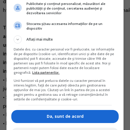
dumneavoastra din SPV:
Publicitate și conținut personalizat, măsurători ale
publicității și de conținut, cercetarea audienței și
https://www.anaf.ro/.../persoane.../asistenta_prin_email
dezvoltarea serviciilor
Stocarea și/sau accesarea informațiilor de pe un
Tinand seama de infiintarea Spatiului Privat Virtual,
dispozitiv
as avea rugamintea sa imi raspundeti daca
Aflați mai multe
urmatoarele tipuri de rapoarte sunt/ sau vor fi luate
Datele dvs. cu caracter personal vor fi prelucrate, iar informațiile
in considerare de catre dumneavoastra pentru
de pe dispozitiv (cookie-uri, identificatori unici și alte date de pe
dispozitiv) pot fi stocate, accesate de și trimise către 198 de
implementare (si daca da, in cat timp se estimeaza
parteneri sau pot fi folosite în mod specific de acest site. Noi și
partenerii noștri putem folosi date exacte de localizare
implementarea acestora):
geografică.
Lista partenerilor.
• Fisa pe platitor/ fisa sintetica persoane fizice si
Unii furnizori vă pot prelucra datele cu caracter personal în
interes legitim, față de care puteți obiecta prin gestionarea
juridice;
opțiunilor de mai jos. Căutați un link în partea de jos a acestei
pagini pentru a gestiona sau a vă retrage consimțământul în
• Sumar al declaratiilor/ formularelor 112 si 224
setările de confidențialitate și cookie-uri.
procesate de organul fiscal;
• Incarcarea declaratiei anuale 201 in sistem;
Da, sunt de acord
• Eliberarea certificatelor de rezidenta fiscala;