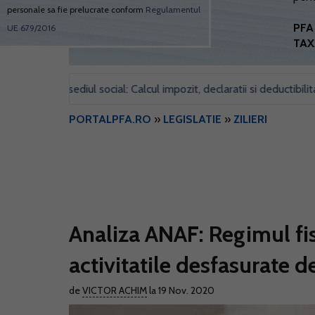
personale sa fie prelucrate conform
Regulamentul
PFA 
UE 679/2016
TAX
pentru sediul social: Calcul impozit, declaratii si deductibilitate
•
PORTALPFA.RO
»
LEGISLATIE
»
ZILIERI
Analiza ANAF: Regimul fis
activitatile desfasurate de
de
VICTOR ACHIM
la 19 Nov. 2020