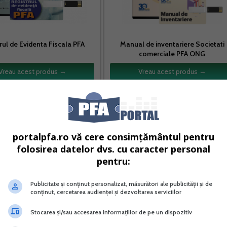
rul de Evidenta Fiscala PFA
Manual de inventariere Societati
comerciale PFA ONG
Vreau acest produs →
Vreau acest produs →
u acelasi beneficiar pe o perioada mai lunga de 90 de zile
ci nu poate presta activitati in regim zilier mai mult de 12
portalpfa.ro vă cere consimțământul pentru
folosirea datelor dvs. cu caracter personal
ent de numarul de beneficiari.
pentru:
Publicitate și conținut personalizat, măsurători ale publicității și de
conținut, cercetarea audienței și dezvoltarea serviciilor
 agriculturii, cresterii animalelor in sistem extensiv prin
Stocarea și/sau accesarea informațiilor de pe un dispozitiv
linelor, activitati sezoniere in cadrul gradinilor botanice