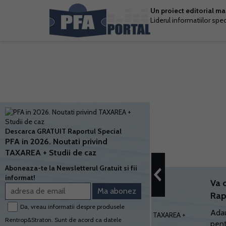
Un proiect editorial m
Liderul informatiilor spe
Descarca GRATUIT Raportul Special
PFA in 2026. Noutati privind
TAXAREA + Studii de caz
Aboneaza-te la Newsletterul Gratuit si fii
informat!
Va 
Rap
Da, vreau informatii despre produsele
Adau
Rentrop&Straton. Sunt de acord ca datele
pent