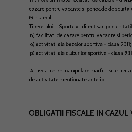
m) hoteluri si alte facilitati de cazare - diviz
cazare pentru vacante si perioade de scurta 
Ministerul
Tineretului si Sportului, direct sau prin unitat
n) facilitati de cazare pentru vacante si per
o) activitati ale bazelor sportive - clasa 9311;
p) activitati ale cluburilor sportive - clasa 931
Activitatile de manipulare marfuri si activita
de activitate mentionate anterior.
OBLIGATII FISCALE IN CAZUL