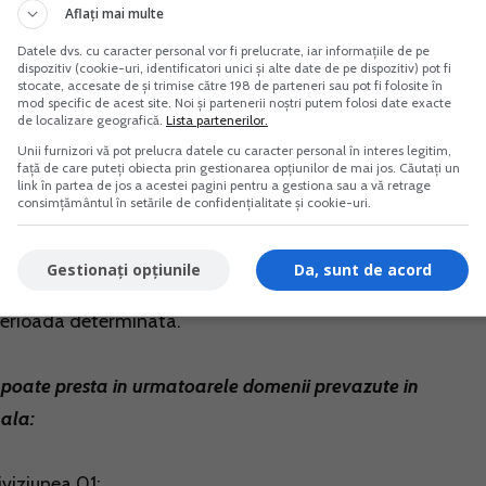
Aflați mai multe
e, precum si in domeniul viticol; in cazul acestora, perioad
Datele dvs. cu caracter personal vor fi prelucrate, iar informațiile de pe
unui an calendaristic
dispozitiv (cookie-uri, identificatori unici și alte date de pe dispozitiv) pot fi
stocate, accesate de și trimise către 198 de parteneri sau pot fi folosite în
mod specific de acest site. Noi și partenerii noștri putem folosi date exacte
de localizare geografică.
Lista partenerilor.
intermedierii realizate de o agentie acreditata pot presta
Unii furnizori vă pot prelucra datele cu caracter personal în interes legitim,
rioada de maximum 180 de zile cumulate pe durata unui an
față de care puteți obiecta prin gestionarea opțiunilor de mai jos. Căutați un
link în partea de jos a acestei pagini pentru a gestiona sau a vă retrage
consimțământul în setările de confidențialitate și cookie-uri.
mult de 25 de zile calendaristice in mod continuu in
Gestionați opțiunile
Da, sunt de acord
ea depusa de zilier necesita o perioada mai mare, acesta po
perioada determinata.
 poate presta in urmatoarele domenii prevazute in
nala:
iviziunea 01;