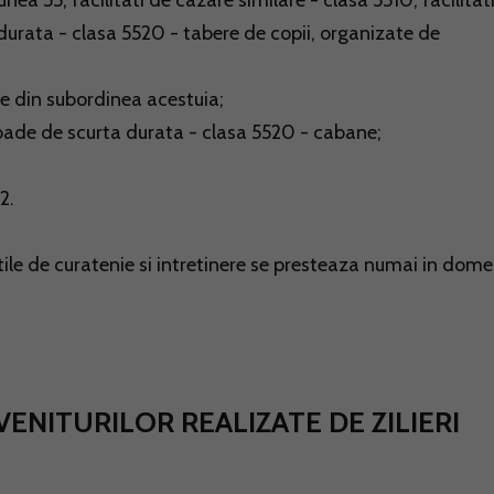
iunea 55; facilitati de cazare similare - clasa 5510; facilitat
durata - clasa 5520 - tabere de copii, organizate de
ile din subordinea acestuia;
ioade de scurta durata - clasa 5520 - cabane;
2.
tile de curatenie si intretinere se presteaza numai in domen
 VENITURILOR REALIZATE DE ZILIERI