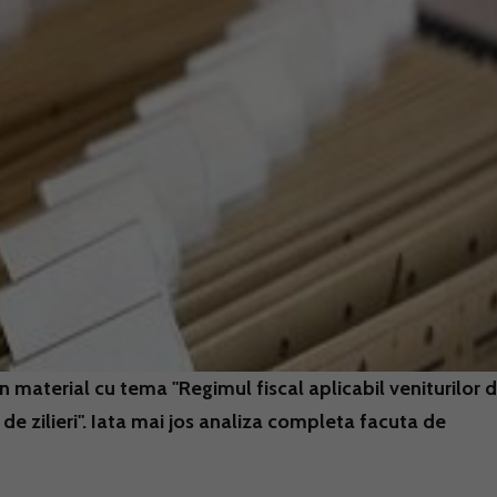
material cu tema "Regimul fiscal aplicabil veniturilor d
de zilieri". Iata mai jos analiza completa facuta de