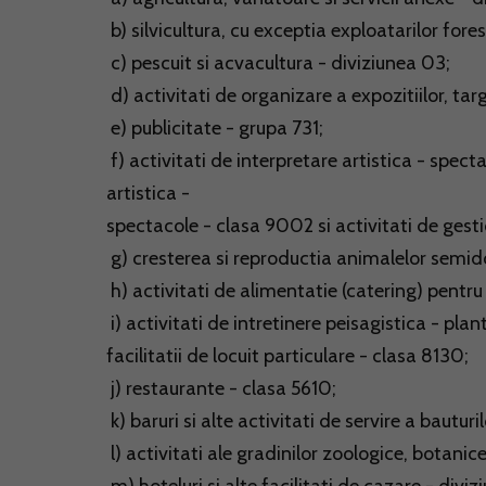
b) silvicultura, cu exceptia exploatarilor fores
c) pescuit si acvacultura - diviziunea 03;
d) activitati de organizare a expozitiilor, tar
e) publicitate - grupa 731;
f) activitati de interpretare artistica - spec
artistica -
spectacole - clasa 9002 si activitati de gest
g) cresterea si reproductia animalelor semido
h) activitati de alimentatie (catering) pentr
i) activitati de intretinere peisagistica - plant
facilitatii de locuit particulare - clasa 8130;
j) restaurante - clasa 5610;
k) baruri si alte activitati de servire a bauturi
l) activitati ale gradinilor zoologice, botanice