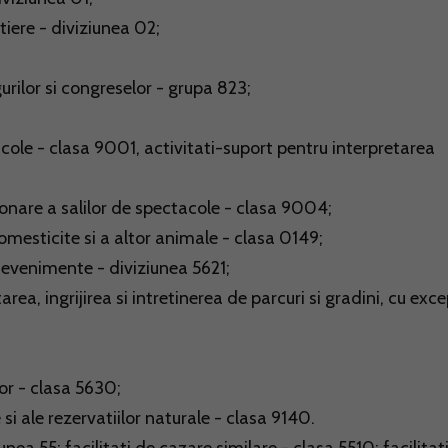
tiere - diviziunea 02;
gurilor si congreselor - grupa 823;
tacole - clasa 9001, activitati-suport pentru interpretarea
ionare a salilor de spectacole - clasa 9004;
mesticite si a altor animale - clasa 0149;
u evenimente - diviziunea 5621;
area, ingrijirea si intretinerea de parcuri si gradini, cu exc
lor - clasa 5630;
 si ale rezervatiilor naturale - clasa 9140.