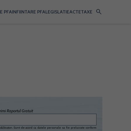
search
E PFA
INFIINTARE PFA
LEGISLATIE
ACTE
TAXE
imi Raportul Gratuit
&Straton. Sunt de acord ca datele personale sa fie prelucrate conform