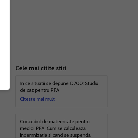
a nu
Cele mai citite stiri
ate
In ce situatii se depune D700: Studiu
de caz pentru PFA
Citeste mai mult
Concediul de maternitate pentru
medicii PFA: Cum se calculeaza
indemnizatia si cand se suspenda