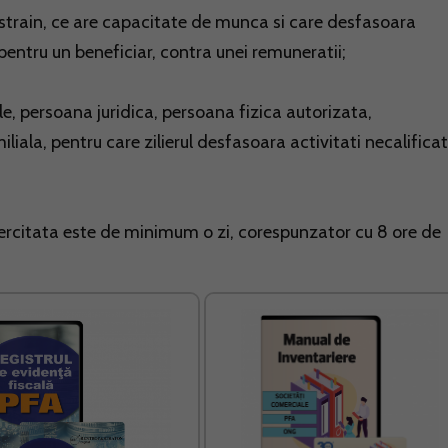
strain, ce are capacitate de munca si care desfasoara
 pentru un beneficiar, contra unei remuneratii;
ale, persoana juridica, persoana fizica autorizata,
liala, pentru care zilierul desfasoara activitati necalifica
xercitata este de minimum o zi, corespunzator cu 8 ore de