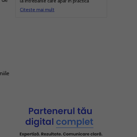
i de
la intrebarile care apar in practica
Citeste mai mult
iile