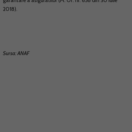
garantare a asiguratilor (M. Of. nr. 658 din 30 iulie
2018).
Sursa: ANAF