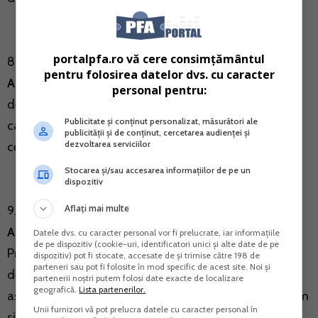
portalpfa.ro vă cere consimțământul
8.
Ordinul presedintelui Agentiei Nationale de
pentru folosirea datelor dvs. cu caracter
Administrare Fiscala nr. 1760/2018
privind Procedura
personal pentru:
de restituire a impozitului pe venit retinut la sursa de
Publicitate și conținut personalizat, măsurători ale
catre platitorul de venit in cuantum mai mare decat
publicității și de conținut, cercetarea audienței și
dezvoltarea serviciilor
cel legal datorat (M. Of. nr. 667 din 31 iulie 2018);
Stocarea și/sau accesarea informațiilor de pe un
dispozitiv
Aflați mai multe
9.
Ordinul presedintelui Agentiei Nationale de
Administrare Fiscala nr. 1701/2018
pentru aprobarea
Datele dvs. cu caracter personal vor fi prelucrate, iar informațiile
de pe dispozitiv (cookie-uri, identificatori unici și alte date de pe
Procedurii de stabilire si de regularizare a contributiei
dispozitiv) pot fi stocate, accesate de și trimise către 198 de
parteneri sau pot fi folosite în mod specific de acest site. Noi și
de asigurari sociale de sanatate si a contributiei de
partenerii noștri putem folosi date exacte de localizare
geografică.
Lista partenerilor.
asigurari sociale datorate de persoanele fizice, precum
Unii furnizori vă pot prelucra datele cu caracter personal în
si a formularului 631 "Decizie de impunere anuala