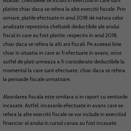
Asadar, cheltuielile se includ in exercitiul in care sunt
platite chiar daca se refera la alte exercitii fiscale. Prin
urmare, platile efectuate in anul 2018 de natura celor
analizate reprezinta cheltuieli deductibile ale anului
fiscal in care au fost platite, respectiv in anul 2018,
chiar daca se refera la alti ani fiscali. Pe aceeasi linie
chiar in situatia in care ar fi efectuate in avans, orice
astfel de plati urmeaza a fi considerate deductibile la
momentul la care sunt efectuate, chiar daca se refera
la perioade fiscale urmatoare.
Abordarea fiscala este similara si in raport cu veniturile
incasate. Astfel, incasarile efectuate in avans care se
refera la alte exercitii fiscale se vor include in exercitiul
financiar al anului in cursul caruia au fost incasate.