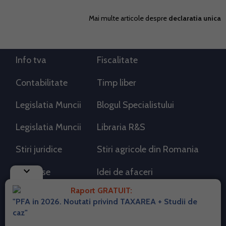
Mai multe articole despre
declaratia unica
Info tva
Fiscalitate
Contabilitate
Timp liber
Legislatia Muncii
Blogul Specialistului
Legislatia Muncii
Libraria R&S
Stiri juridice
Stiri agricole din Romania
keyboard_arrow_down
AdSense
Idei de afaceri
Raport GRATUIT:
"PFA in 2026. Noutati privind TAXAREA + Studii de
RSS Flux RSS 2.0
caz"
Sitemap XML