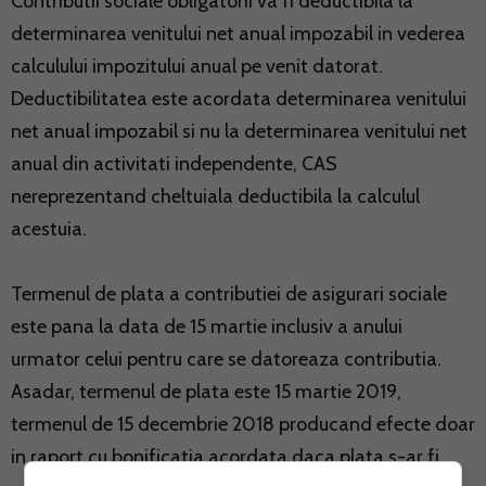
Contributii sociale obligatorii va fi deductibila la
determinarea venitului net anual impozabil in vederea
calculului impozitului anual pe venit datorat.
Deductibilitatea este acordata determinarea venitului
net anual impozabil si nu la determinarea venitului net
anual din activitati independente, CAS
nereprezentand cheltuiala deductibila la calculul
acestuia.
Termenul de plata a contributiei de asigurari sociale
este pana la data de 15 martie inclusiv a anului
urmator celui pentru care se datoreaza contributia.
Asadar, termenul de plata este 15 martie 2019,
termenul de 15 decembrie 2018 producand efecte doar
in raport cu bonificatia acordata daca plata s-ar fi