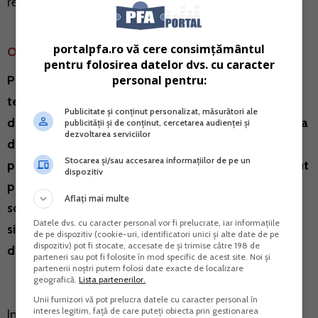
realizat pana la implinirea acestuia.
portalpfa.ro vă cere consimțământul
OBSERVATIE!
pentru folosirea datelor dvs. cu caracter
personal pentru:
Potrivit unui proiect initiat de MFP, in anul 2019,
termenul de 15 martie inclusiv prevazut pentru
Publicitate și conținut personalizat, măsurători ale
depunerea Declaratiei unice se proroga pana la data
publicității și de conținut, cercetarea audienței și
dezvoltarea serviciilor
de 31 iulie 2019 inclusiv. Proiectul vizeaza si
Stocarea și/sau accesarea informațiilor de pe un
prorogarea termenului de 15 martie inclusiv prevazut
dispozitiv
pentru plata impozitului pe venit si al contributiilor
Aflați mai multe
sociale obligatorii, datorate de persoanele fizice in
Datele dvs. cu caracter personal vor fi prelucrate, iar informațiile
situatiile reglementate de Codul fiscal, pentru data
de pe dispozitiv (cookie-uri, identificatori unici și alte date de pe
dispozitiv) pot fi stocate, accesate de și trimise către 198 de
de 31 iulie 2019 inclusiv.
parteneri sau pot fi folosite în mod specific de acest site. Noi și
partenerii noștri putem folosi date exacte de localizare
geografică.
Lista partenerilor.
Unii furnizori vă pot prelucra datele cu caracter personal în
interes legitim, față de care puteți obiecta prin gestionarea
In ceea ce priveste CASS, aceasta nu mai este