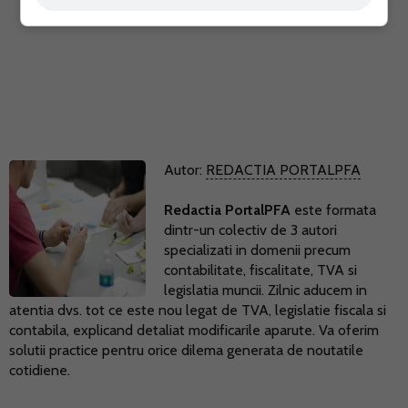
Autor:
REDACTIA PORTALPFA
Redactia PortalPFA
este formata
dintr-un colectiv de 3 autori
specializati in domenii precum
contabilitate, fiscalitate, TVA si
legislatia muncii. Zilnic aducem in
atentia dvs. tot ce este nou legat de TVA, legislatie fiscala si
contabila, explicand detaliat modificarile aparute. Va oferim
solutii practice pentru orice dilema generata de noutatile
cotidiene.