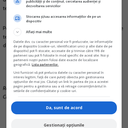
publicității și de conținut, cercetarea audienței și
dezvoltarea serviciilor
teritoriului Romaniei.
Stocarea și/sau accesarea informațiilor de pe un
dispozitiv
Pentru obligatia de utilizare a unor aparate similare pe
Aflați mai multe
teritoriul altor state va puteti adresa autoritatilor in
Datele dvs. cu caracter personal vor fi prelucrate, iar informațiile
domeniu din statele respective.
de pe dispozitiv (cookie-uri, identificatori unici și alte date de pe
dispozitiv) pot fi stocate, accesate de și trimise către 198 de
parteneri sau pot fi folosite în mod specific de acest site. Noi și
partenerii noștri putem folosi date exacte de localizare
geografică.
Lista partenerilor.
Unii furnizori vă pot prelucra datele cu caracter personal în
interes legitim, față de care puteți obiecta prin gestionarea
opțiunilor de mai jos. Căutați un link în partea de jos a acestei
pagini pentru a gestiona sau a vă retrage consimțământul în
Raspuns oferit pe
portalcontabilitate.ro
de Olguta
setările de confidențialitate și cookie-uri.
Crevelescu – Economist.
Da, sunt de acord
Gestionați opțiunile