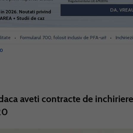
Regulamentului UE 679/2016
in 2026. Noutati privind
AREA + Studii de caz
Formularul 700, folosit inclusiv de PFA-uri!
Inchiriezi prin B
•
•
20
 daca aveti contracte de inchirier
220