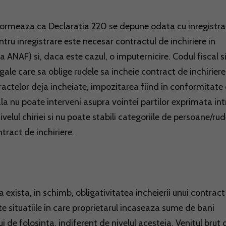
informeaza ca Declaratia 220 se depune odata cu inregistr
ntru inregistrare este necesar contractul de inchiriere in
la ANAF) si, daca este cazul, o imputernicire. Codul fiscal s
ale care sa oblige rudele sa incheie contract de inchiriere
ractelor deja incheiate, impozitarea fiind in conformitate
ala nu poate interveni asupra vointei partilor exprimata int
ivelul chiriei si nu poate stabili categoriile de persoane/ru
ntract de inchiriere.
exista, in schimb, obligativitatea incheierii unui contract
oate situatiile in care proprietarul incaseaza sume de bani
de folosinta, indiferent de nivelul acesteia. Venitul brut 