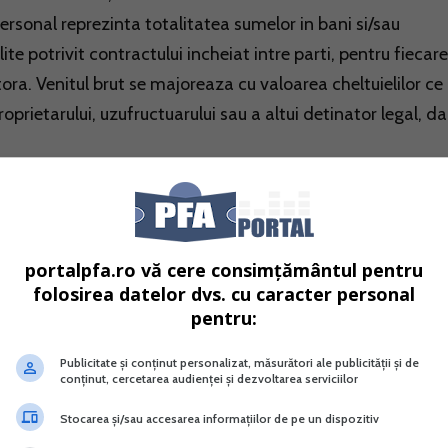
ersonal reprezinta totalitatea sumelor in bani si/sau
ilite potrivit contractului incheiat intre parti, pentru fiecar
ora. Venitul brut se majoreaza cu valoarea cheltuielilor ce
roprietarului, uzufructuarului sau a altui detinator legal, d
portalpfa.ro vă cere consimțământul pentru
folosirea datelor dvs. cu caracter personal
pentru:
Publicitate și conținut personalizat, măsurători ale publicității și de
conținut, cercetarea audienței și dezvoltarea serviciilor
Stocarea și/sau accesarea informațiilor de pe un dispozitiv
a castravetelui anti-diabet
Contabilitatea in partida simpla