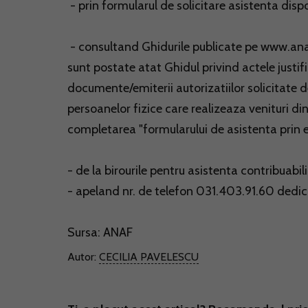
- prin formularul de solicitare asistenta dis
- consultand Ghidurile publicate pe www.anaf
sunt postate atat Ghidul privind actele justifi
documente/emiterii autorizatiilor solicitate de
persoanelor fizice care realizeaza venituri din
completarea "formularului de asistenta prin 
- de la birourile pentru asistenta contribuabili
- apeland nr. de telefon 031.403.91.60 dedica
Sursa: ANAF
Autor:
CECILIA PAVELESCU