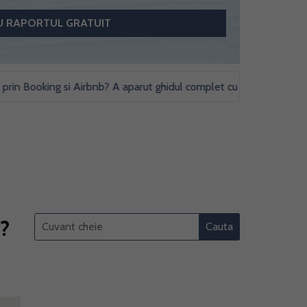
ooking si Airbnb? A aparut ghidul complet cu obligatii fiscale si stu
e?