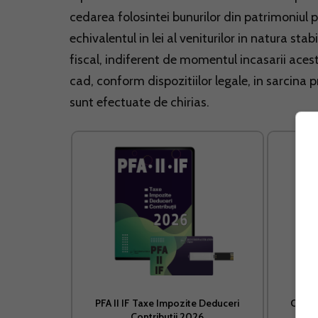
cedarea folosintei bunurilor din patrimoniul p
echivalentul in lei al veniturilor in natura stab
fiscal, indiferent de momentul incasarii acest
cad, conform dispozitiilor legale, in sarcina p
sunt efectuate de chirias.
PFA II IF Taxe Impozite Deduceri
Cultur
Contributii 2026