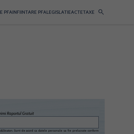
search
E PFA
INFIINTARE PFA
LEGISLATIE
ACTE
TAXE
imi Raportul Gratuit
&Straton. Sunt de acord ca datele personale sa fie prelucrate conform