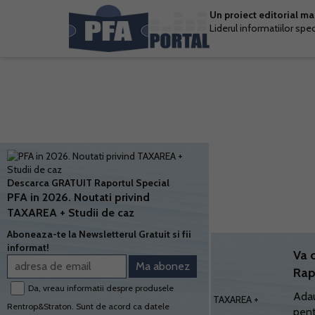
Un proiect editorial m
Liderul informatiilor spe
Descarca GRATUIT Raportul Special
PFA in 2026. Noutati privind
TAXAREA + Studii de caz
Aboneaza-te la Newsletterul Gratuit si fii
informat!
Va 
Rap
Da, vreau informatii despre produsele
Adau
Rentrop&Straton. Sunt de acord ca datele
pent