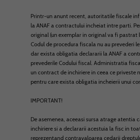
Printr-un anunt recent, autoritatile fiscale 
la ANAF a contractului incheiat intre parti. Pe
original (un exemplar in original va fi pastrat 
Codul de procedura fiscala nu au prevederi leg
dar exista obligatia declararii la ANAF a cont
prevederile Codului fiscal. Administratia fisc
un contract de inchiriere in ceea ce priveste n
pentru care exista obligatia incheierii unui co
IMPORTANT!
De asemenea, aceeasi sursa atrage atentia ca 
inchiriere si a declararii acestuia la fisc in t
reprezentand contravaloarea cedarii dreptului 