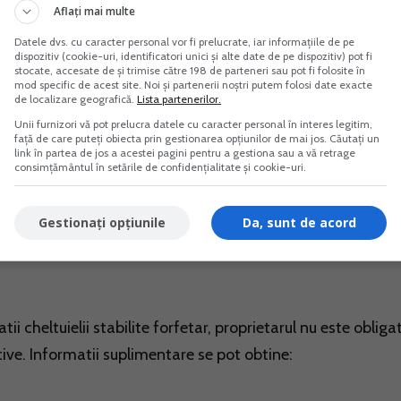
Aflați mai multe
Vreau acest produs →
Vreau acest produs →
Datele dvs. cu caracter personal vor fi prelucrate, iar informațiile de pe
dispozitiv (cookie-uri, identificatori unici și alte date de pe dispozitiv) pot fi
stocate, accesate de și trimise către 198 de parteneri sau pot fi folosite în
mod specific de acest site. Noi și partenerii noștri putem folosi date exacte
de localizare geografică.
Lista partenerilor.
Unii furnizori vă pot prelucra datele cu caracter personal în interes legitim,
riei prevazute in contractul incheiat intre parti pentru fie
față de care puteți obiecta prin gestionarea opțiunilor de mai jos. Căutați un
link în partea de jos a acestei pagini pentru a gestiona sau a vă retrage
riei. Venitul net din cedarea folosintei bunurilor se stabile
consimțământul în setările de confidențialitate și cookie-uri.
pe baza datelor din contabilitate sau prin deducerea din ven
 cotei de 40% asupra venitului brut si a contributiiilor de
Gestionați opțiunile
Da, sunt de acord
ibutiile de asigurari sociale de sanatate datorate se dedu
i cheltuielii stabilite forfetar, proprietarul nu este obliga
ive. Informatii suplimentare se pot obtine: