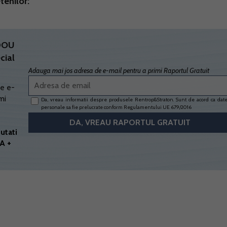
tenilor:
ADOU
cial
Adauga mai jos adresa de e-mail pentru a primi Raportul Gratuit
e e-
mi
Da, vreau informatii despre produsele Rentrop&Straton. Sunt de acord ca dat
personale sa fie prelucrate conform
Regulamentului UE 679/2016
utati
A +