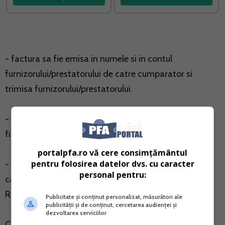
- factura sa fie emisa in numele si in contul
furnizorului/prestatorului de catre cumparator si
trimisa furnizorului/prestatorului.
- factura sa curprinda elementele prevazute in Codul
fiscal;
portalpfa.ro vă cere consimțământul
pentru folosirea datelor dvs. cu caracter
- factura sa fie inregistrata in jurnalul de vanzari de
personal pentru:
catre furnizor/prestator, daca este inregistrat in
Romania in scopuri de TVA.
Publicitate și conținut personalizat, măsurători ale
publicității și de conținut, cercetarea audienței și
dezvoltarea serviciilor
Ca atare, o societatea poate sa emita facturi in