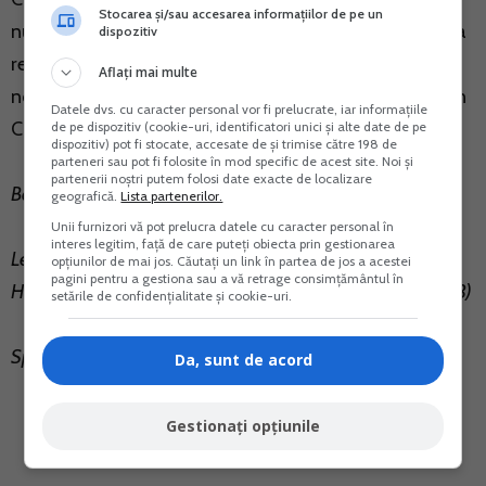
Stocarea și/sau accesarea informațiilor de pe un
numele si contul furnizorului/prestatorului , cu conditia
dispozitiv
respectarii prevederilor legale incidente prevazute in
Aflați mai multe
normele metodologice date in aplicarea Titlului VII din
Datele dvs. cu caracter personal vor fi prelucrate, iar informațiile
Codul fiscal.
de pe dispozitiv (cookie-uri, identificatori unici și alte date de pe
dispozitiv) pot fi stocate, accesate de și trimise către 198 de
parteneri sau pot fi folosite în mod specific de acest site. Noi și
partenerii noștri putem folosi date exacte de localizare
Baza legala
geografică.
Lista partenerilor.
Unii furnizori vă pot prelucra datele cu caracter personal în
interes legitim, față de care puteți obiecta prin gestionarea
Legea nr 227 / 2015 articolul art.319 alin.(18)
opțiunilor de mai jos. Căutați un link în partea de jos a acestei
pagini pentru a gestiona sau a vă retrage consimțământul în
Hotararea guvernului nr 1 / 2016 articolul pct.96 alin.(1)_(3)
setările de confidențialitate și cookie-uri.
Speta ANAF
Da, sunt de acord
Gestionați opțiunile