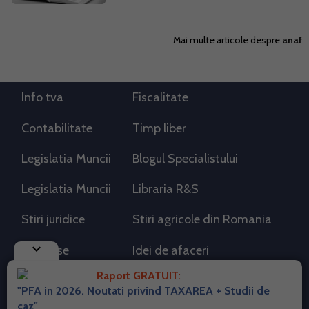
Mai multe articole despre
anaf
Info tva
Fiscalitate
Contabilitate
Timp liber
Legislatia Muncii
Blogul Specialistului
Legislatia Muncii
Libraria R&S
Stiri juridice
Stiri agricole din Romania
keyboard_arrow_down
AdSense
Idei de afaceri
Raport GRATUIT:
"PFA in 2026. Noutati privind TAXAREA + Studii de
RSS Flux RSS 2.0
caz"
Sitemap XML