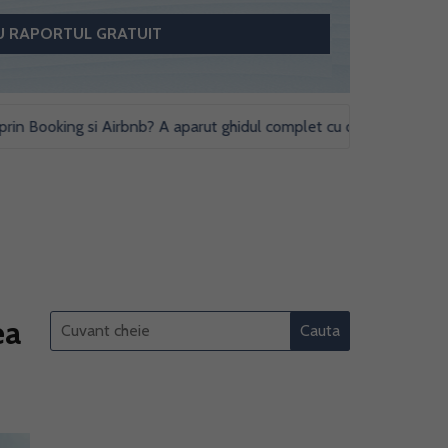
oking si Airbnb? A aparut ghidul complet cu obligatii fiscale si stud
ea