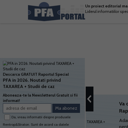
Un proiect editorial m
Liderul informatiilor spe
Descarca GRATUIT Raportul Special
PFA in 2026. Noutati privind
TAXAREA + Studii de caz
Aboneaza-te la Newsletterul Gratuit si fii
informat!
Va 
Rap
Da, vreau informatii despre produsele
Adau
Rentrop&Straton. Sunt de acord ca datele
pent