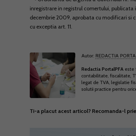
inregistrare in registrul comertului, publicata
decembrie 2009, aprobata cu modificari si co
cu exceptia art. 11.
Autor:
REDACTIA PORTA
Redactia PortalPFA
este f
contabilitate, fiscalitate, 
legat de TVA, legislatie fi
solutii practice pentru ori
Ti-a placut acest articol? Recomanda-l prie