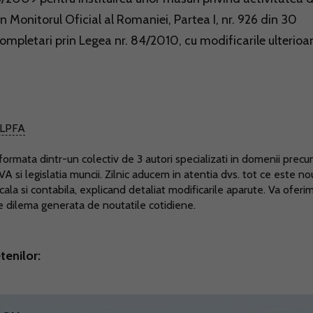
 in Monitorul Oficial al Romaniei, Partea I, nr. 926 din 30
mpletari prin Legea nr. 84/2010, cu modificarile ulterioar
LPFA
ormata dintr-un colectiv de 3 autori specializati in domenii prec
TVA si legislatia muncii. Zilnic aducem in atentia dvs. tot ce este no
scala si contabila, explicand detaliat modificarile aparute. Va oferi
ce dilema generata de noutatile cotidiene.
tenilor: