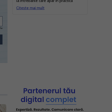
la intrebarile care apar in practica
Citeste mai mult
ele