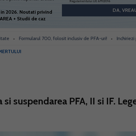
Regulamentului UE 679/2016
in 2026. Noutati privind
AREA + Studii de caz
Formularul 700, folosit inclusiv de PFA-uri!
Inchiriezi prin Bo
•
MERTULUI
a si suspendarea PFA, II si IF. Leg