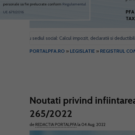
personale sa fie prelucrate conform
Regulamentul
PFA 
UE 679/2016
TAX
pentru sediul social: Calcul impozit, declaratii si deductibilitate
•
PORTALPFA.RO
»
LEGISLATIE
»
REGISTRUL CO
Noutati privind infiintare
265/2022
de
REDACTIA PORTALPFA
la 04 Aug. 2022