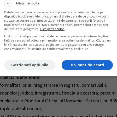
Aflați mai multe
Datele dvs. cu caracter personal vor fi prelucrate, iar informațiile de pe
dispozitiv (cookie-uri, identificatori unici și alte date de pe dispozitiv) pot fi
stocate, accesate de și trimise către 198 de parteneri sau pot fi folosite în
ersoane fizice autorizate, intreprinderi individuale sau
mod specific de acest site. Noi și partenerii noștri putem folosi date exacte
de localizare geografică.
Lista partenerilor.
 la data inscrierii mentiunii in registrul comertului si
Unii furnizori vă pot prelucra datele cu caracter personal în interes legitim,
tii se inregistreaza in registrul comertului.
față de care puteți obiecta prin gestionarea opțiunilor de mai jos. Căutați un
link în partea de jos a acestei pagini pentru a gestiona sau a vă retrage
consimțământul în setările de confidențialitate și cookie-uri.
se abroga mai multe acte normative:
Gestionați opțiunile
Da, sunt de acord
ui, republicata in Monitorul Oficial al Romaniei, Partea I, 
pletarile ulterioare;
malitatilor la inregistrarea in registrul comertului a
rsoanelor juridice, inregistrarea fiscala a acestora, precum s
publicata in Monitorul Oficial al Romaniei, Partea I, nr. 83
mpletarile ulterioare;
2009 pentru instituirea unor masuri privind activitatea 