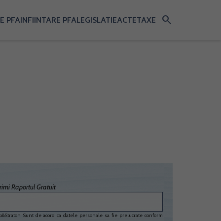
search
E PFA
INFIINTARE PFA
LEGISLATIE
ACTE
TAXE
imi Raportul Gratuit
&Straton. Sunt de acord ca datele personale sa fie prelucrate conform