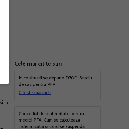
Cele mai citite stiri
nr.
In ce situatii se depune D700: Studiu
de caz pentru PFA
Citeste mai mult
i la
9
Concediul de maternitate pentru
medicii PFA: Cum se calculeaza
indemnizatia si cand se suspenda
de