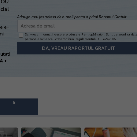
ADOU
cial
Adauga mai jos adresa de e-mail pentru a primi Raportul Gratuit
e e-
mi
Da, vreau informatii despre produsele Rentrop&Straton. Sunt de acord ca dat
personale sa fie prelucrate conform
Regulamentului UE 679/2016
utati
A +
Ii