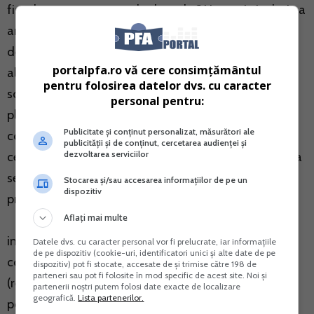
fiscal competent, pana la data de 31 ianuarie inclusiv a
anului pentru care se stabileste contributia, o
declaratie pe propria raspundere cu privire la venitul
portalpfa.ro vă cere consimțământul
ales asupra caruia datoreaza contributia de asigurari
pentru folosirea datelor dvs. cu caracter
sociale, precum si incadrarea veniturilor realizate in
personal pentru:
plafonul minim prevazut de lege in vederea stabilirii
Publicitate și conținut personalizat, măsurători ale
contributiei de asigurari sociale de sanatate. In cazul
publicității și de conținut, cercetarea audienței și
dezvoltarea serviciilor
celor care incep o activitate in cursul anului, declaratia
se depune in termen de 30 de zile de la data
Stocarea și/sau accesarea informațiilor de pe un
dispozitiv
producerii evenimentului.
Aflați mai multe
in situatia in care persoanele fizice nu indeplinesc
Datele dvs. cu caracter personal vor fi prelucrate, iar informațiile
de pe dispozitiv (cookie-uri, identificatori unici și alte date de pe
conditiile prevazute la art.148 si 155 din Codul fiscal
dispozitiv) pot fi stocate, accesate de și trimise către 198 de
parteneri sau pot fi folosite în mod specific de acest site. Noi și
(realizarea de venituri sub un plafon minim), acestea
partenerii noștri putem folosi date exacte de localizare
geografică.
Lista partenerilor.
pot opta pentru depunerea declaratiei si plata