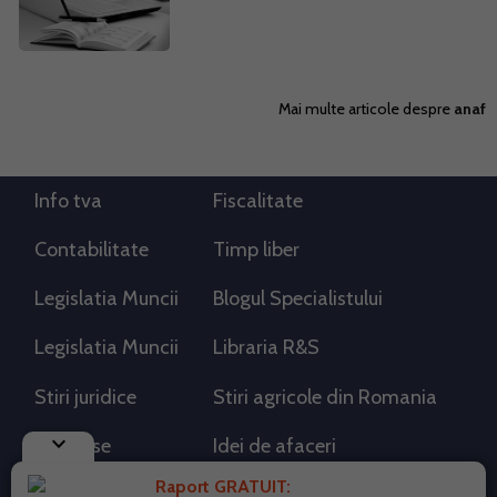
Mai multe articole despre
anaf
Info tva
Fiscalitate
Contabilitate
Timp liber
Legislatia Muncii
Blogul Specialistului
Legislatia Muncii
Libraria R&S
Stiri juridice
Stiri agricole din Romania
keyboard_arrow_down
AdSense
Idei de afaceri
Raport GRATUIT: