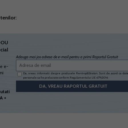
tenilor:
ADOU
cial
Adauga mai jos adresa de e-mail pentru a primi Raportul Gratuit
e e-
mi
Da, vreau informatii despre produsele Rentrop&Straton. Sunt de acord ca dat
personale sa fie prelucrate conform
Regulamentului UE 679/2016
utati
A +