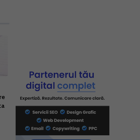
re
ca