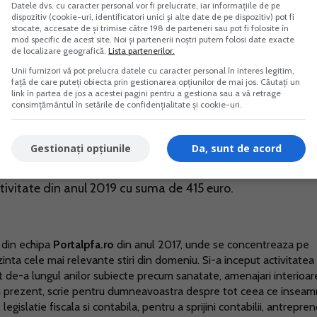
Datele dvs. cu caracter personal vor fi prelucrate, iar informațiile de pe
odificari prin OUG nr. 199/2020 care modifica si
dispozitiv (cookie-uri, identificatori unici și alte date de pe dispozitiv) pot fi
stocate, accesate de și trimise către 198 de parteneri sau pot fi folosite în
mod specific de acest site. Noi și partenerii noștri putem folosi date exacte
de localizare geografică.
Lista partenerilor.
Unii furnizori vă pot prelucra datele cu caracter personal în interes legitim,
u obtinut o cifra de afaceri in exercitiul financiar anterio
față de care puteți obiecta prin gestionarea opțiunilor de mai jos. Căutați un
link în partea de jos a acestei pagini pentru a gestiona sau a vă retrage
000 euro la data depunerii cererii de finantare. Exceptia o
consimțământul în setările de confidențialitate și cookie-uri.
re fac dovada prin situatiile financiare depuse ca nu detin
ata de 31 decembrie 2019, care au fost infiintati in anul 2
Gestionați opțiunile
Da, sunt de acord
 pentru care plafonul minim al cifrei de afaceri se calcule
ctivitate din anul 2019 cu suma de 415 euro.
 din echipa
Portalpfa.ro
din anul 2017, unde se concentreaza pe
ezinta cele mai relevante stiri din domeniu. Si-a inceput activitatea 
t de-a lungul anilor subiecte precum sanatate, amenajari interioar
 In prezent, scrie pentru dumneavoastra despre tot ceea ce insea
egislatie fiscala si contabila, pentru a sprijini contabilii, antrepreno