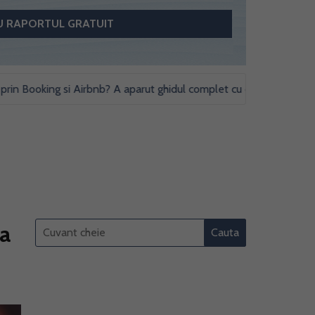
ooking si Airbnb? A aparut ghidul complet cu obligatii fiscale si stud
ra