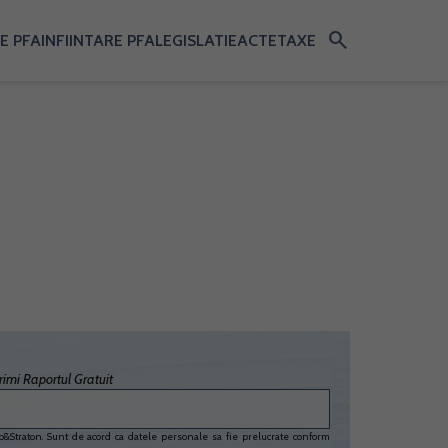
search
E PFA
INFIINTARE PFA
LEGISLATIE
ACTE
TAXE
imi Raportul Gratuit
&Straton. Sunt de acord ca datele personale sa fie prelucrate conform