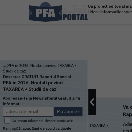
Un proiect editorial m
Liderul informatiilor spe
Descarca GRATUIT Raportul Special
PFA in 2026. Noutati privind
TAXAREA + Studii de caz
Aboneaza-te la Newsletterul Gratuit si fii
informat!
Va 
Rap
Da, vreau informatii despre produsele
Adau
Rentrop&Straton. Sunt de acord ca datele
pent