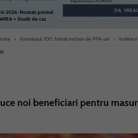
Regulamentului UE 679/2016
in 2026. Noutati privind
AREA + Studii de caz
Formularul 700, folosit inclusiv de PFA-uri!
Inchiriezi prin B
•
•
RI
ce noi beneficiari pentru masu