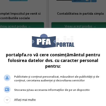
omplet Impozitul pe venit si
Contabilitatea in partida simpla
contributiile sociale
Vreau acest produs →
Vreau acest produs →
ct de acordare a ajutorului de stat incheiat cu urmatoa
portalpfa.ro vă cere consimțământul pentru
folosirea datelor dvs. cu caracter personal
ada prin situatiile financiare depuse ca nu detin salariati c
pentru:
decembrie 2019;
Publicitate și conținut personalizat, măsurători ale publicității și de
conținut, cercetarea audienței și dezvoltarea serviciilor
unt reglementati de art. 3 alin. (2) din Legea nr. 287/2009
Stocarea și/sau accesarea informațiilor de pe un dispozitiv
le ulterioare, care desfasoara profesii liberale reglementat
ivitate economica in unul din domeniile de activitate
Aflați mai multe