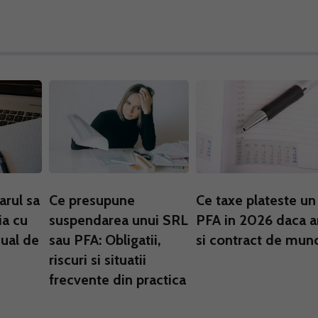
arul sa
Ce presupune
Ce taxe plateste un
ia cu
suspendarea unui SRL
PFA in 2026 daca a
dual de
sau PFA: Obligatii,
si contract de mun
riscuri si situatii
frecvente din practica