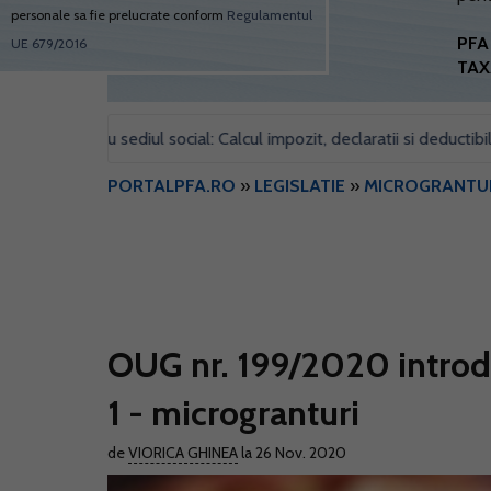
personale sa fie prelucrate conform
Regulamentul
PFA 
UE 679/2016
TAX
 pentru sediul social: Calcul impozit, declaratii si deductibilitate
PORTALPFA.RO
»
LEGISLATIE
»
MICROGRANTU
OUG nr. 199/2020 introdu
1 - microgranturi
de
VIORICA GHINEA
la 26 Nov. 2020