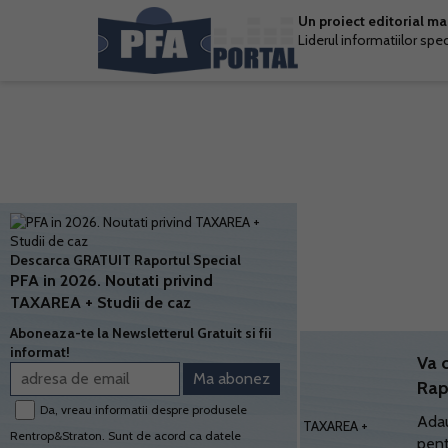
Un proiect editorial m
Liderul informatiilor spe
Descarca GRATUIT Raportul Special
PFA in 2026. Noutati privind
TAXAREA + Studii de caz
Aboneaza-te la Newsletterul Gratuit si fii
informat!
Va 
Rap
Da, vreau informatii despre produsele
Adau
Rentrop&Straton. Sunt de acord ca datele
pent