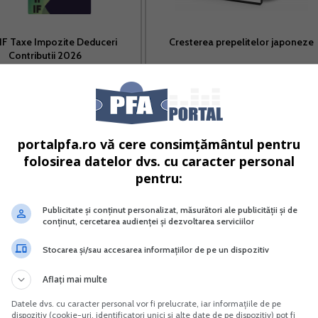
I IF Taxe Impozite Deduceri
Cresterea prepelitelor japoneze
Contributii 2026
Vreau acest produs →
Vreau acest produs →
 economica, fara personalitate juridica, organizata de un
portalpfa.ro vă cere consimțământul pentru
folosirea datelor dvs. cu caracter personal
pentru:
a economica, fara personalitate juridica, organizata de o
rta sa de munca;
Publicitate și conținut personalizat, măsurători ale publicității și de
conținut, cercetarea audienței și dezvoltarea serviciilor
Stocarea și/sau accesarea informațiilor de pe un dispozitiv
izata pentru transportul de marfa iar pentru prestarea
munca.
Aflați mai multe
Datele dvs. cu caracter personal vor fi prelucrate, iar informațiile de pe
si autoriza si o intreprindere individuala in calitate de
dispozitiv (cookie-uri, identificatori unici și alte date de pe dispozitiv) pot fi