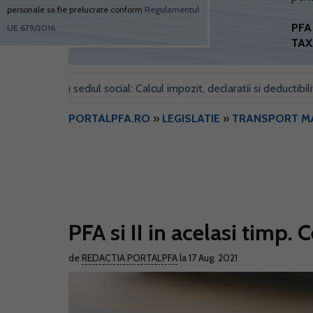
personale sa fie prelucrate conform
Regulamentul
PFA 
UE 679/2016
TAX
pentru sediul social: Calcul impozit, declaratii si deductibilitate
•
PORTALPFA.RO
»
LEGISLATIE
»
TRANSPORT M
PFA si II in acelasi timp.
de
REDACTIA PORTALPFA
la 17 Aug. 2021