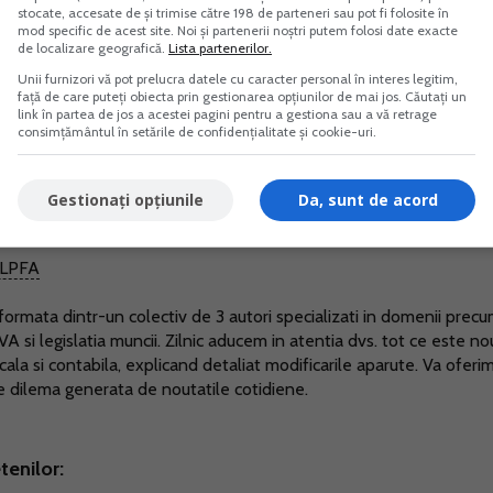
stocate, accesate de și trimise către 198 de parteneri sau pot fi folosite în
spectarea conditiile reglementate de lege. Nu am identific
mod specific de acest site. Noi și partenerii noștri putem folosi date exacte
de localizare geografică.
Lista partenerilor.
activitatea transport de marfa sa isi organizeze si autoriz
Unii furnizori vă pot prelucra datele cu caracter personal în interes legitim,
ntreprinzator persoana fizica.
față de care puteți obiecta prin gestionarea opțiunilor de mai jos. Căutați un
link în partea de jos a acestei pagini pentru a gestiona sau a vă retrage
consimțământul în setările de confidențialitate și cookie-uri.
Gestionați opțiunile
Da, sunt de acord
a Mantescu
- Specialist Legislatia Muncii.
LPFA
ormata dintr-un colectiv de 3 autori specializati in domenii prec
TVA si legislatia muncii. Zilnic aducem in atentia dvs. tot ce este no
scala si contabila, explicand detaliat modificarile aparute. Va oferi
ce dilema generata de noutatile cotidiene.
tenilor: