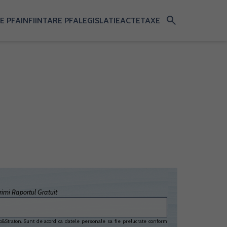
search
E PFA
INFIINTARE PFA
LEGISLATIE
ACTE
TAXE
imi Raportul Gratuit
&Straton. Sunt de acord ca datele personale sa fie prelucrate conform