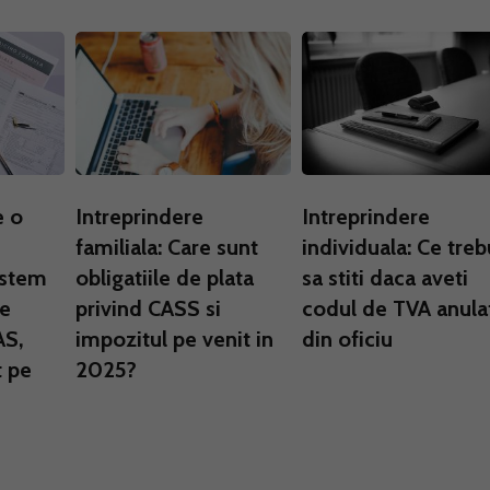
e o
Intreprindere
Intreprindere
familiala: Care sunt
individuala: Ce treb
istem
obligatiile de plata
sa stiti daca aveti
de
privind CASS si
codul de TVA anula
AS,
impozitul pe venit in
din oficiu
t pe
2025?