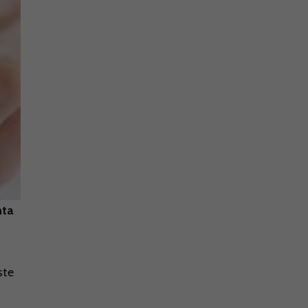
nta
ste