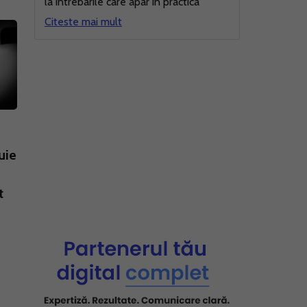
la intrebarile care apar in practica
Citeste mai mult
uie
t