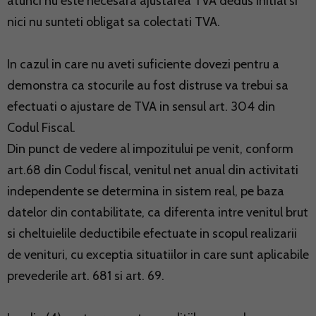
atunci nu este necesara ajustarea TVA dedus initial si
nici nu sunteti obligat sa colectati TVA.
In cazul in care nu aveti suficiente dovezi pentru a
demonstra ca stocurile au fost distruse va trebui sa
efectuati o ajustare de TVA in sensul art. 304 din
Codul Fiscal.
Din punct de vedere al impozitului pe venit, conform
art.68 din Codul fiscal, venitul net anual din activitati
independente se determina in sistem real, pe baza
datelor din contabilitate, ca diferenta intre venitul brut
si cheltuielile deductibile efectuate in scopul realizarii
de venituri, cu exceptia situatiilor in care sunt aplicabile
prevederile art. 681 si art. 69.