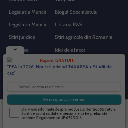
Legislatia Muncii
Blogul Specialistului
Legislatia Muncii
Libraria R&S
Stiri juridice
Stiri agricole din Romania
keyboard_arrow_down
AdSense
Idei de afaceri
Raport GRATUIT:
"PFA in 2026. Noutati privind TAXAREA + Studii de
RSS Flux RSS 2.0
caz"
Sitemap XML
Despre cookies
Parterneri PortalPFA
Termeni si conditii
Contact
© 2026 portalpfa.ro. Toate drepturile rezervate.
Da, vreau informatii despre produsele Rentrop&Straton.
Sunt de acord ca datele personale sa fie prelucrate
conform
Regulamentul UE 679/2016