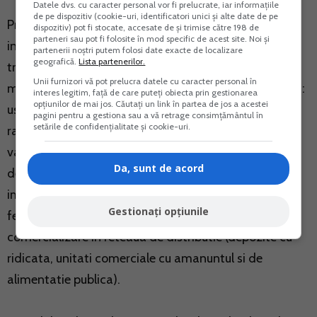
Datele dvs. cu caracter personal vor fi prelucrate, iar informațiile
de pe dispozitiv (cookie-uri, identificatori unici și alte date de pe
Prin perisabilitati, in sensul prezentelor norme, se
dispozitiv) pot fi stocate, accesate de și trimise către 198 de
parteneri sau pot fi folosite în mod specific de acest site. Noi și
intelege scazamintele care se produc in timpul
partenerii noștri putem folosi date exacte de localizare
geografică.
Lista partenerilor.
transportului, manipularii, depozitarii si desfacerii
Unii furnizori vă pot prelucra datele cu caracter personal în
marfurilor, determinate de procese naturale cum sunt:
interes legitim, față de care puteți obiecta prin gestionarea
opțiunilor de mai jos. Căutați un link în partea de jos a acestei
uscare, evaporare, volatilizare, pulverizare, hidroliza,
pagini pentru a gestiona sau a vă retrage consimțământul în
setările de confidențialitate și cookie-uri.
racire, inghetare, topire, oxidare, aderare la peretii
vagoanelor sau ale vaselor in care sunt transportate,
Da, sunt de acord
descompunere, scurgere, imbibare, ingrosare,
imprastiere, faramitare, spargere, inclusiv procese de
Gestionați opțiunile
fermentare sau alte procese biofizice, in procesul de
comercializare in reteaua de distributie (depozite cu
ridicata, unitati comerciale cu amanuntul si de
alimentatie publica).