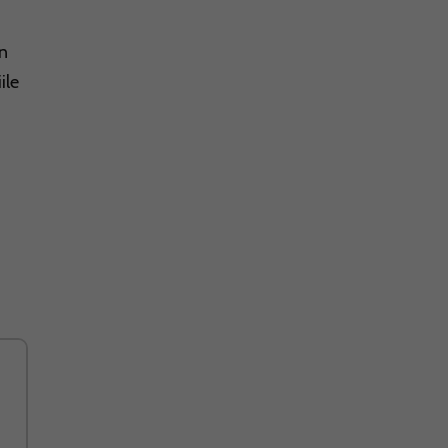
in
ile