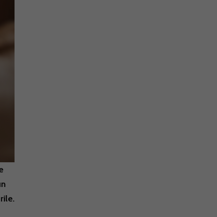
e
un
ile.