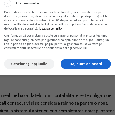
Aflați mai multe
Datele dvs. cu caracter personal vor fi prelucrate, iar informațiile de pe
dispozitiv (cookie-uri, identificatori unici și alte date de pe dispozitiv) pot fi
i de 100.000 lei (venit brut anual), se pune problema trece
stocate, accesate de și trimise către 198 de parteneri sau pot fi folosite în
mod specific de acest site. Noi și partenerii noștri putem folosi date exacte
une care se exercita prin intermediul Declaratiei unice.
de localizare geografică.
Lista partenerilor.
Unii furnizori vă pot prelucra datele cu caracter personal în interes legitim,
față de care puteți obiecta prin gestionarea opțiunilor de mai jos. Căutați un
 sistem real se exercita prin completarea declaratiei unic
link în partea de jos a acestei pagini pentru a gestiona sau a vă retrage
consimțământul în setările de confidențialitate și cookie-uri.
iale datorate de persoanele fizice, cu informatii privind
al si depunerea formularului la organul fiscal competent 
Gestionați opțiunile
Da, sunt de acord
bililor care au desfasurat activitate in anul precedent,
ea activitatii, in cazul contribuabililor care incep activita
 real, pe baza datelor din contabilitate, este obligatorie
cali consecutivi si se considera reinnoita pentru o noua
nirea la sistemul anterior, prin completarea corespunzatoa