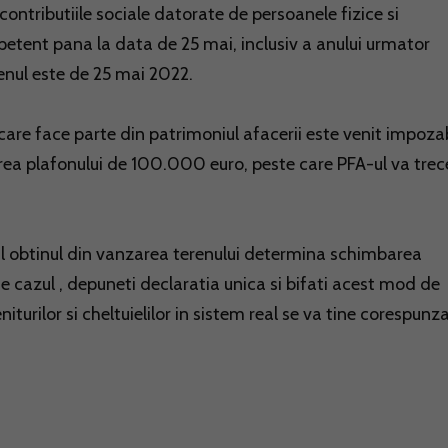
 contributiile sociale datorate de persoanele fizice si
petent pana la data de 25 mai, inclusiv a anului urmator
menul este de 25 mai 2022.
care face parte din patrimoniul afacerii este venit impozab
narea plafonului de 100.000 euro, peste care PFA-ul va trec
ul obtinul din vanzarea terenului determina schimbarea
e cazul , depuneti declaratia unica si bifati acest mod de
urilor si cheltuielilor in sistem real se va tine corespunza