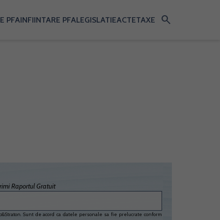
search
E PFA
INFIINTARE PFA
LEGISLATIE
ACTE
TAXE
imi Raportul Gratuit
&Straton. Sunt de acord ca datele personale sa fie prelucrate conform