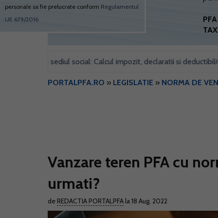
personale sa fie prelucrate conform
Regulamentul
PFA 
UE 679/2016
TAX
entru sediul social: Calcul impozit, declaratii si deductibilitate
•
PORTALPFA.RO
»
LEGISLATIE
»
NORMA DE VEN
Vanzare teren PFA cu norm
urmati?
de
REDACTIA PORTALPFA
la 18 Aug. 2022