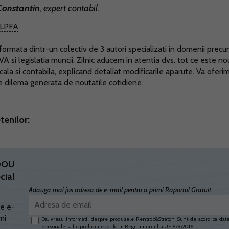
Constantin
, expert contabil.
LPFA
ormata dintr-un colectiv de 3 autori specializati in domenii prec
TVA si legislatia muncii. Zilnic aducem in atentia dvs. tot ce este no
scala si contabila, explicand detaliat modificarile aparute. Va oferi
ce dilema generata de noutatile cotidiene.
tenilor:
ADOU
cial
Adauga mai jos adresa de e-mail pentru a primi Raportul Gratuit
e e-
mi
Da, vreau informatii despre produsele Rentrop&Straton. Sunt de acord ca dat
personale sa fie prelucrate conform
Regulamentului UE 679/2016