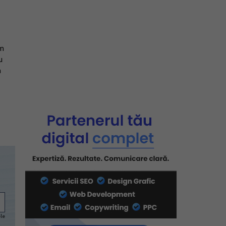
um
u
m
ele