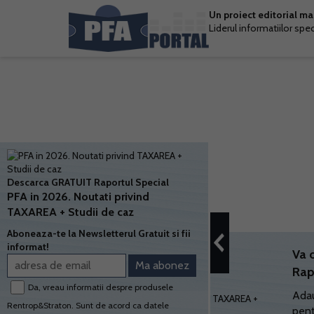
Un proiect editorial m
Liderul informatiilor spe
Descarca GRATUIT Raportul Special
PFA in 2026. Noutati privind
TAXAREA + Studii de caz
Aboneaza-te la Newsletterul Gratuit si fii
informat!
Va 
Rap
Da, vreau informatii despre produsele
Adau
Rentrop&Straton. Sunt de acord ca datele
pent