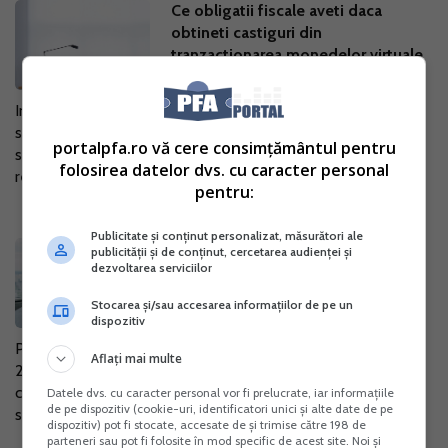
Ce obligatii fiscale aveti daca
obtineti castiguri din
tranzactionarea monedelor virtuale
13 Dec. 2024
Indiferent de scopul achizitiei de moneda virtuala, in scopul
stocarii si revanzarii dupa o perioada mai lunga de timp, in
portalpfa.ro vă cere consimțământul pentru
scop investitional, vanzare cumparare pe termen scurt,
folosirea datelor dvs. cu caracter personal
relevant este...
pentru:
Publicitate și conținut personalizat, măsurători ale
Declaratia unica 2025: Noul model
publicității și de conținut, cercetarea audienței și
dezvoltarea serviciilor
de Formular 212 si instructiuni de
completare
Stocarea și/sau accesarea informațiilor de pe un
dispozitiv
04 Dec. 2024
Proiectul de ordin al ANAF pentru aprobarea formularului
Aflați mai multe
212 „Declaratie unica privind impozitul pe venit si
contributiile sociale datorate de persoanele fizice” aduce o
Datele dvs. cu caracter personal vor fi prelucrate, iar informațiile
de pe dispozitiv (cookie-uri, identificatori unici și alte date de pe
serie de modificari fata...
dispozitiv) pot fi stocate, accesate de și trimise către 198 de
parteneri sau pot fi folosite în mod specific de acest site. Noi și