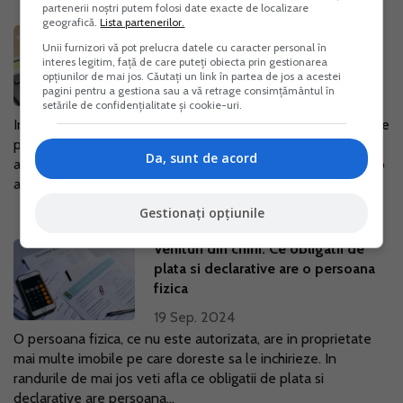
partenerii noștri putem folosi date exacte de localizare
geografică.
Lista partenerilor.
Titular CMI si salariat: ce contributii
Unii furnizori vă pot prelucra datele cu caracter personal în
datoreaza in 2024
interes legitim, față de care puteți obiecta prin gestionarea
opțiunilor de mai jos. Căutați un link în partea de jos a acestei
13 Nov. 2024
pagini pentru a gestiona sau a vă retrage consimțământul în
setările de confidențialitate și cookie-uri.
In 2024, persoanele care desfasoara activitati independente
prin intermediul unui cabinet medical individual (CMI) si, in
Da, sunt de acord
acelasi timp, au un contract de munca cu norma intreaga la o
alta entitate,...
Gestionați opțiunile
Venituri din chirii: Ce obligatii de
plata si declarative are o persoana
fizica
19 Sep. 2024
O persoana fizica, ce nu este autorizata, are in proprietate
mai multe imobile pe care doreste sa le inchirieze. In
randurile de mai jos veti afla ce obligatii de plata si
declarative are persoana...