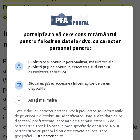
Declaratiei unice si gestionarea relatiei cu organele de
control.
Impozit PFA 2024: trecerea de la
portalpfa.ro vă cere consimțământul
pentru folosirea datelor dvs. cu caracter
norma de venit la sistem real
personal pentru:
Potrivit specialistilor
PortalContabilitate.ro
, conform
Publicitate și conținut personalizat, măsurători ale
publicității și de conținut, cercetarea audienței și
art.69, alin (9) din codul fiscal:
dezvoltarea serviciilor
(9) Contribuabilii, pentru care venitul net se determina
Stocarea și/sau accesarea informațiilor de pe un
dispozitiv
pe baza de norme de venit si care in anul fiscal
anterior au inregistrat un venit brut anual mai mare
Aflați mai multe
decat echivalentul in lei al sumei de 25.000 euro,
Datele dvs. cu caracter personal vor fi prelucrate, iar informațiile
de pe dispozitiv (cookie-uri, identificatori unici și alte date de pe
incepand cu anul fiscal urmator au obligatia
dispozitiv) pot fi stocate, accesate de și trimise către 198 de
parteneri sau pot fi folosite în mod specific de acest site. Noi și
determinarii venitului net anual in sistem real. Cursul de
partenerii noștri putem folosi date exacte de localizare
schimb valutar utilizat pentru determinarea
geografică.
Lista partenerilor.