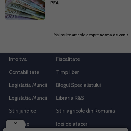
PFA
Mai multe articole despre
norma de venit
Info tva
Fiscalitate
Contabilitate
Timp liber
Legislatia Muncii
Blogul Specialistului
Legislatia Muncii
Libraria R&S
Stiri juridice
Stiri agricole din Romania
keyboard_arrow_down
AdSense
Idei de afaceri