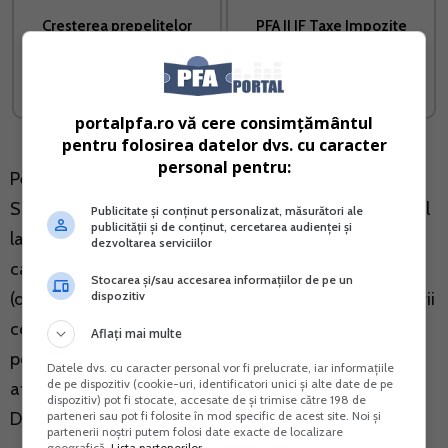
Cresterea prepelitelor
PFA II IF Taxe Impozite
japoneze
Deduceri Contributii 2026
Vreau acest produs →
Vreau acest produs →
portalpfa.ro vă cere consimțământul
pentru folosirea datelor dvs. cu caracter
personal pentru:
Persoanele fizice au posibilitatea sa utilizeze gratuit
Spatiul Privat Virtual – un serviciu electronic disponibil
Publicitate și conținut personalizat, măsurători ale
publicității și de conținut, cercetarea audienței și
la adresa https://pfinternet.anaf.ro, prin intermediul
dezvoltarea serviciilor
caruia pot verifica online situatia fiscala personala
Stocarea și/sau accesarea informațiilor de pe un
(obligatii fiscale, decizii de impunere, situatia declararii
dispozitiv
contribu?iilor de asigurari sociale de catre angajator),
Aflați mai multe
pot obtine adeverinte de venit si certificate de
Datele dvs. cu caracter personal vor fi prelucrate, iar informațiile
de pe dispozitiv (cookie-uri, identificatori unici și alte date de pe
atestare fiscala, sau pot depune Declaratiile D200,
dispozitiv) pot fi stocate, accesate de și trimise către 198 de
D230, D220 in format electronic.
parteneri sau pot fi folosite în mod specific de acest site. Noi și
partenerii noștri putem folosi date exacte de localizare
geografică.
Lista partenerilor.