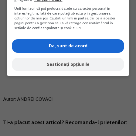
Unii furnizori vă pot prelucra datele cu caracter personal în
interes legitim, față de care puteți obiecta prin gestionarea
opțiunilor de mai jos. Căutați un link în partea de jos a acestei
pagini pentru a gestiona sau a vă retrage consimțământul în
setările de confidențialitate și cookie-uri.
Da, sunt de acord
Gestionați opțiunile
Autor:
ANDREI COVACI
Ti-a placut acest articol? Recomanda-l prietenilor: