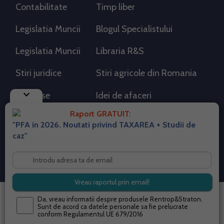
Contabilitate
Timp liber
Legislatia Muncii
Blogul Specialistului
Legislatia Muncii
Libraria R&S
Stiri juridice
Stiri agricole din Romania
keyboard_arrow_down
AdSense
Idei de afaceri
Raport GRATUIT:
"PFA in 2026. Noutati privind TAXAREA + Studii de
RSS Flux RSS 2.0
caz"
Sitemap XML
Despre cookies
Parterneri PortalPFA
Termeni si conditii
Contact
© 2026 portalpfa.ro. Toate drepturile rezervate.
Da, vreau informatii despre produsele Rentrop&Straton.
Sunt de acord ca datele personale sa fie prelucrate
conform
Regulamentul UE 679/2016