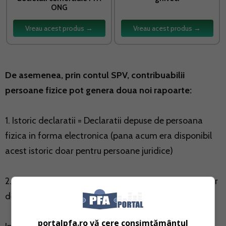
ONG
Vreau acest produs →
Vreau acest produs →
De asemenea, prin contul SPV, contribuabilii
persoane fizice pot genera doua noi rapoarte:
1. Istoric declaratii = Declaratii depuse de persoana
fizica in forma electronica (pana acum era disponibil
acest istoric doar pentru persoane juridice)
2. C168 = Duplicat Cerere de inregistrare a contractelor
de locatiune
portalpfa.ro vă cere consimțământul