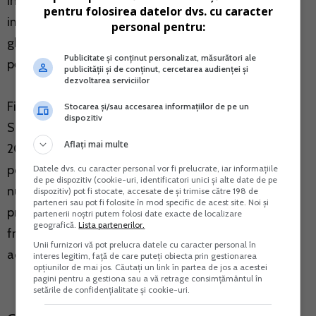
In perioada urmatoare, MFP si ANAF au in vedere
pentru folosirea datelor dvs. cu caracter
implementarea platii prin SPV si interconectarea cu
personal pentru:
ghiseul.ro, a unor categorii de obligatii fiscale pentru
Publicitate și conținut personalizat, măsurători ale
persoanele juridice.
publicității și de conținut, cercetarea audienței și
dezvoltarea serviciilor
Fiscul reaminteste ca interconectarea dintre serviciul
Stocarea și/sau accesarea informațiilor de pe un
dispozitiv
SPV si ghiseul.ro a fost implementata in luna iunie
Aflați mai multe
2020, contribuabilii persoane fizice avand
posibilitatea de a achita direct cu cardul bancar, in
Datele dvs. cu caracter personal vor fi prelucrate, iar informațiile
de pe dispozitiv (cookie-uri, identificatori unici și alte date de pe
nume propriu, peste 30 impozite si contributii,
dispozitiv) pot fi stocate, accesate de și trimise către 198 de
parteneri sau pot fi folosite în mod specific de acest site. Noi și
prevazute in anexa O.M.F.P. 1376/2016. Cele mai
partenerii noștri putem folosi date exacte de localizare
geografică.
Lista partenerilor.
frecvente plati au vizat impozitul pe venit, contributii,
Unii furnizori vă pot prelucra datele cu caracter personal în
accize colectate si plata unor penalitati.
interes legitim, față de care puteți obiecta prin gestionarea
opțiunilor de mai jos. Căutați un link în partea de jos a acestei
pagini pentru a gestiona sau a vă retrage consimțământul în
setările de confidențialitate și cookie-uri.