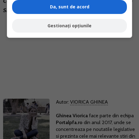
Consulta lista de creante fiscale care pot fi platite prin
Da, sunt de acord
SPV de catre persoanele fizice. >>>
Gestionați opțiunile
Autor:
VIORICA GHINEA
Ghinea Viorica
face parte din echipa
Portalpfa.ro
din anul 2017, unde se
concentreaza pe noutatile legislative
si prezinta cele mai relevante stiri din