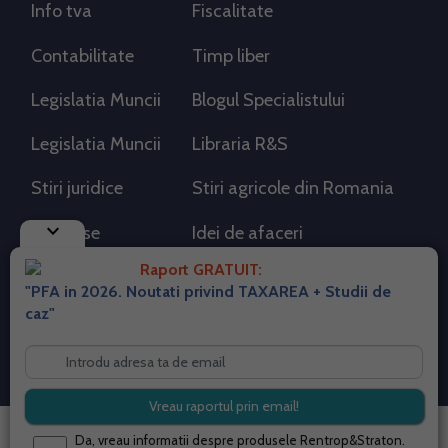
Info tva
Fiscalitate
Contabilitate
Timp liber
Legislatia Muncii
Blogul Specialistului
Legislatia Muncii
Libraria R&S
Stiri juridice
Stiri agricole din Romania
keyboard_arrow_down
AdSense
Idei de afaceri
Raport GRATUIT:
"PFA in 2026. Noutati privind TAXAREA + Studii de
RSS Flux RSS 2.0
caz"
Sitemap XML
Despre cookies
Parterneri PortalPFA
Termeni si conditii
Contact
© 2026 portalpfa.ro. Toate drepturile rezervate.
Da, vreau informatii despre produsele Rentrop&Straton.