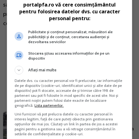
portalpfa.ro vă cere consimțământul
sau sa acceseze linkuri indicate in mesajele text. Cu
pentru folosirea datelor dvs. cu caracter
privire la situatia expusa, ANAF va sesiza organele
personal pentru:
competente.
Publicitate și conținut personalizat, măsurători ale
publicității și de conținut, cercetarea audienței și
dezvoltarea serviciilor
Stocarea și/sau accesarea informațiilor de pe un
dispozitiv
Aflați mai multe
Datele dvs. cu caracter personal vor fi prelucrate, iar informațiile
de pe dispozitiv (cookie-uri, identificatori unici și alte date de pe
dispozitiv) pot fi stocate, accesate de și trimise către 198 de
parteneri sau pot fi folosite în mod specific de acest site. Noi și
partenerii noștri putem folosi date exacte de localizare
geografică.
Lista partenerilor.
Unii furnizori vă pot prelucra datele cu caracter personal în
Autor:
VIORICA GHINEA
interes legitim, față de care puteți obiecta prin gestionarea
opțiunilor de mai jos. Căutați un link în partea de jos a acestei
Ghinea Viorica
face parte din echipa
pagini pentru a gestiona sau a vă retrage consimțământul în
setările de confidențialitate și cookie-uri.
Portalpfa.ro
din anul 2017, unde se