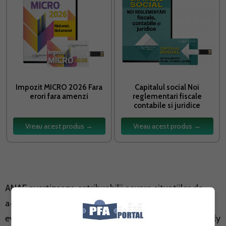
Impozit MICRO 2026 Fara
Capitalul social Noi
erori fara amenzi
reglementari fiscale
contabile si juridice
Vreau acest produs →
Vreau acest produs →
ANAF avertizeaza cotribuabilii asupra situatiilor de
acest tip, sfatuind contribuabilii, pentru a evita o
eventuala pierdere de bani, sa nu transmita vreun reply