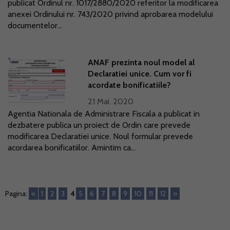
publicat Ordinul nr. 1017/2880/2020 referitor la modificarea
anexei Ordinului nr. 743/2020 privind aprobarea modelului
documentelor...
ANAF prezinta noul model al
Declaratiei unice. Cum vor fi
acordate bonificatiile?
21 Mai. 2020
Agentia Nationala de Administrare Fiscala a publicat in
dezbatere publica un proiect de Ordin care prevede
modificarea Declaratiei unice. Noul formular prevede
acordarea bonificatiilor. Amintim ca...
Pagina:
«
1
2
3
4
5
6
7
8
9
10
11
12
»