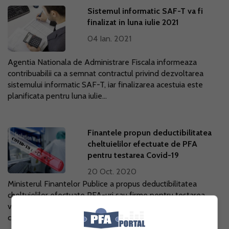
Sistemul informatic SAF-T va fi
finalizat in luna iulie 2021
04 Ian. 2021
Agentia Nationala de Administrare Fiscala informeaza
contribuabilii ca a semnat contractul privind dezvoltarea
sistemului informatic SAF-T, iar finalizarea acestuia este
planificata pentru luna iulie...
Finantele propun deductibilitatea
cheltuielilor efectuate de PFA
pentru testarea Covid-19
20 Oct. 2020
Ministerul Finantelor Publice a propus deductibilitatea
cheltuielilor efectuate PFA-uri sau firme pentru testarea
voluntara a angajatilor in vederea depistarii COVID-19,
concomitent cu scutirea de la...