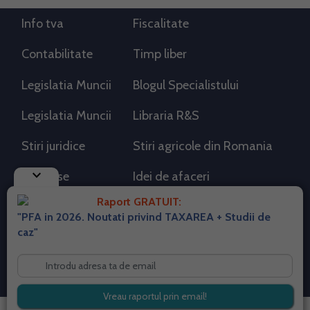
Info tva
Fiscalitate
Contabilitate
Timp liber
Legislatia Muncii
Blogul Specialistului
Legislatia Muncii
Libraria R&S
Stiri juridice
Stiri agricole din Romania
keyboard_arrow_down
AdSense
Idei de afaceri
Raport GRATUIT:
"PFA in 2026. Noutati privind TAXAREA + Studii de
RSS Flux RSS 2.0
caz"
Sitemap XML
Despre cookies
Parterneri PortalPFA
Termeni si conditii
Contact