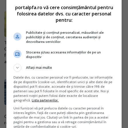
portalpfa.ro vă cere consimțământul pentru
folosirea datelor dvs. cu caracter personal
A fost prelungit termenul pana la
pentru:
care PFA-urile pot aplica pentru
microgranturile de 2.000 Euro
Publicitate și conținut personalizat, măsurători ale
16 Oct. 2020
publicității și de conținut, cercetarea audienței și
dezvoltarea serviciilor
Termenul pana la care IMM-urile, PFA-urile, ONG-urile si
CMI-urile pot aplica pentru microgranturile de 2.000 Euro a
Stocarea și/sau accesarea informațiilor de pe un
fost prelungit pana pe 21 octombrie 2020, potrivit unui
dispozitiv
anunt facut de Ministerul...
Aflați mai multe
Datele dvs. cu caracter personal vor fi prelucrate, iar informațiile
CNPP - informare privind
de pe dispozitiv (cookie-uri, identificatori unici și alte date de pe
dispozitiv) pot fi stocate, accesate de și trimise către 198 de
transmiterea prin mijloace
parteneri sau pot fi folosite în mod specific de acest site. Noi și
electronice a adeverintelor care
partenerii noștri putem folosi date exacte de localizare
geografică.
Lista partenerilor.
atesta continuarea studiilor
Unii furnizori vă pot prelucra datele cu caracter personal în
12 Oct. 2020
interes legitim, față de care puteți obiecta prin gestionarea
CNPP (Casa Nationala de Pensii Publice) a facut un anunt
opțiunilor de mai jos. Căutați un link în partea de jos a acestei
pagini pentru a gestiona sau a vă retrage consimțământul în
referitor la transmiterea prin mijloace electronice a
setările de confidențialitate și cookie-uri.