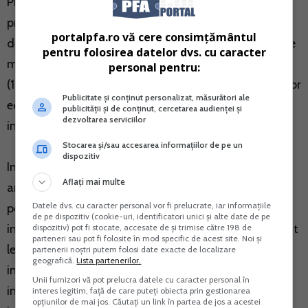
PFA isi poate desfasura activitatea conform
prevederilor art. 4 lit. a) sau poate angaja, in calitate
portalpfa.ro vă cere consimțământul
de angajator, terte persoane cu contract individual de
pentru folosirea datelor dvs. cu caracter
munca, incheiat in conditiile legii, potrivit art. 17 alin.
personal pentru:
(1) din OUG 44/2008 privind desfasurarea activitatilor
Publicitate și conținut personalizat, măsurători ale
economice de catre persoanele fizice autorizate,
publicității și de conținut, cercetarea audienței și
dezvoltarea serviciilor
intreprinderile individuale si intreprinderile familiale.
Stocarea și/sau accesarea informațiilor de pe un
dispozitiv
Intreprinzatorul persoana fizica, in calitate de
Aflați mai multe
angajator persoana fizica, poate angaja terte
Datele dvs. cu caracter personal vor fi prelucrate, iar informațiile
persoane cu contract individual de munca (CIM),
de pe dispozitiv (cookie-uri, identificatori unici și alte date de pe
inregistrat la inspectoratul teritorial de munca, potrivit
dispozitiv) pot fi stocate, accesate de și trimise către 198 de
parteneri sau pot fi folosite în mod specific de acest site. Noi și
legii, si poate colabora cu alte PFA, cu alti
partenerii noștri putem folosi date exacte de localizare
geografică.
Lista partenerilor.
intreprinzatori persoane fizice titulari ai unor
Unii furnizori vă pot prelucra datele cu caracter personal în
intreprinderi individuale sau reprezentanti ai unor
interes legitim, față de care puteți obiecta prin gestionarea
opțiunilor de mai jos. Căutați un link în partea de jos a acestei