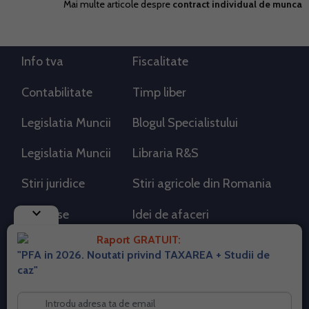
Mai multe articole despre
contract individual de munca
Info tva
Fiscalitate
Contabilitate
Timp liber
Legislatia Muncii
Blogul Specialistului
Legislatia Muncii
Libraria R&S
Stiri juridice
Stiri agricole din Romania
keyboard_arrow_down
AdSense
Idei de afaceri
Raport GRATUIT:
"PFA in 2026. Noutati privind TAXAREA + Studii de
RSS Flux RSS 2.0
caz"
Sitemap XML
Despre cookies
Parterneri PortalPFA