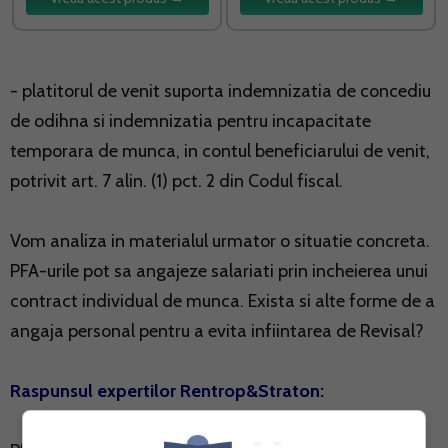
- platitorul de venit suporta indemnizatia de concediu
de odihna si indemnizatia pentru incapacitate
temporara de munca, in contul beneficiarului de venit,
potrivit art. 7 alin. (1) pct. 2 din Codul fiscal.
Vom analiza in materialul urmator o situatie concreta.
PFA-urile pot sa angajeze salariati prin incheierea unui
contract individual de munca. Exista si alte forme de a
angaja personal pentru a evita infiintarea de Revisal?
Raspunsul expertilor Rentrop&Straton: