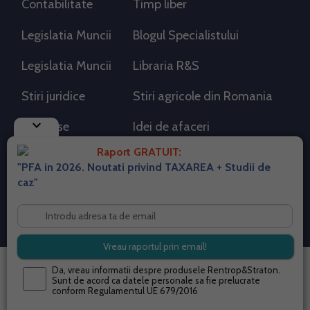
Contabilitate
Timp liber
Legislatia Muncii
Blogul Specialistului
Legislatia Muncii
Libraria R&S
Stiri juridice
Stiri agricole din Romania
keyboard_arrow_down
AdSense
Idei de afaceri
Raport GRATUIT:
"PFA in 2026. Noutati privind TAXAREA + Studii de
RSS Flux RSS 2.0
caz"
Sitemap XML
Despre cookies
Parterneri PortalPFA
Termeni si conditii
Contact
© 2026 portalpfa.ro. Toate drepturile rezervate.
Da, vreau informatii despre produsele Rentrop&Straton.
Sunt de acord ca datele personale sa fie prelucrate
conform
Regulamentul UE 679/2016