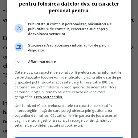
pentru folosirea datelor dvs. cu caracter
personal pentru:
- sau se poate opta pentru depunerea cererii la
entitatea nonprofit/unitatea de cult, beneficiara sumei.
Publicitate și conținut personalizat, măsurători ale
publicității și de conținut, cercetarea audienței și
dezvoltarea serviciilor
Entitatea nonprofit/unitatea de cult care primeste
Stocarea și/sau accesarea informațiilor de pe un
cereri de la contribuabili are obligatia de a transmite la
dispozitiv
organul fiscal competent doar prin mijloace
Aflați mai multe
electronice de transmitere la distanta, formularul
Datele dvs. cu caracter personal vor fi prelucrate, iar informațiile
”Situatie centralizatoare a datelor cuprinse in
de pe dispozitiv (cookie-uri, identificatori unici și alte date de pe
dispozitiv) pot fi stocate, accesate de și trimise către 198 de
formularul 230”.
parteneri sau pot fi folosite în mod specific de acest site. Noi și
partenerii noștri putem folosi date exacte de localizare
geografică.
Lista partenerilor.
In aceasta situatie, originalul cererilor 230, in format
Unii furnizori vă pot prelucra datele cu caracter personal în
interes legitim, față de care puteți obiecta prin gestionarea
hartie, se pastreaza de catre entitatile
opțiunilor de mai jos. Căutați un link în partea de jos a acestei
pagini pentru a gestiona sau a vă retrage consimțământul în
nonprofit/unitatile de cult si sunt puse la dispozitia
setările de confidențialitate și cookie-uri.
organului fiscal la solicitarea acestuia.