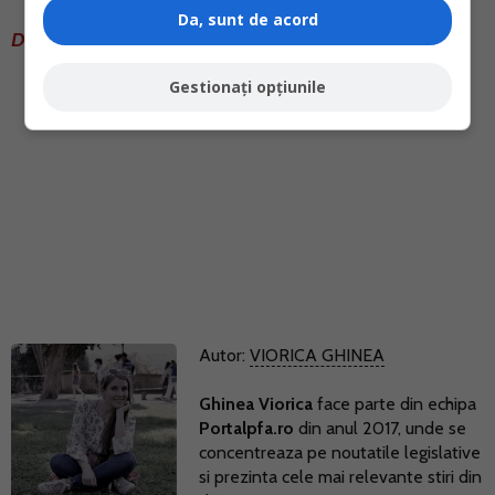
Da, sunt de acord
Descarca Formularul 230 pdf inteligent.
Gestionați opțiunile
Autor:
VIORICA GHINEA
Ghinea Viorica
face parte din echipa
Portalpfa.ro
din anul 2017, unde se
concentreaza pe noutatile legislative
si prezinta cele mai relevante stiri din