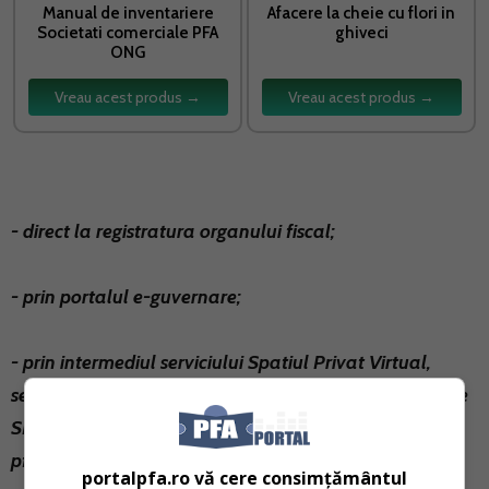
Manual de inventariere
Afacere la cheie cu flori in
Societati comerciale PFA
ghiveci
ONG
Vreau acest produs →
Vreau acest produs →
- direct la registratura organului fiscal;
- prin portalul e-guvernare;
- prin intermediul serviciului Spatiul Privat Virtual,
sectiunea Depunere Declaratie unica si alte formulare
SPV-PF accesand link-ul:
https://formularespv-
pf.anaf.ro/
;
portalpfa.ro vă cere consimțământul