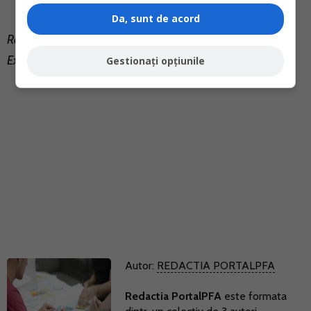
Da, sunt de acord
Raspuns oferit pe
portalcontabilitate.ro
de Cristina Cret -
Expert Contabil.
Gestionați opțiunile
Autor:
REDACTIA PORTALPFA
Redactia PortalPFA
este formata