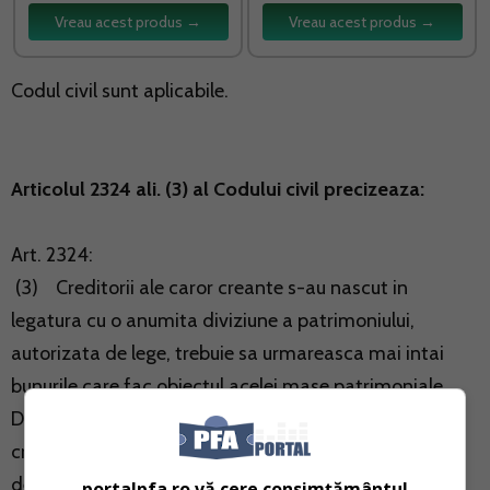
Vreau acest produs →
Vreau acest produs →
Codul civil
sunt aplicabile.
Articolul 2324 ali. (3) al Codului civil precizeaza:
Art. 2324:
(3) Creditorii ale caror creante s-au nascut in
legatura cu o anumita diviziune a patrimoniului,
autorizata de lege, trebuie sa urmareasca mai intai
bunurile care fac obiectul acelei mase patrimoniale.
Daca acestea nu sunt suficiente pentru satisfacerea
creantelor, pot fi urmarite si celelalte bunuri ale
debitorului.
portalpfa.ro vă cere consimțământul