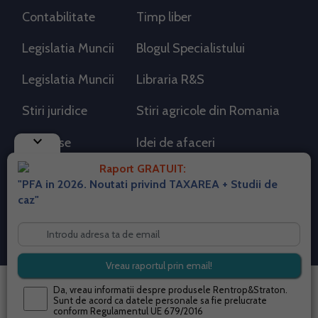
Contabilitate
Timp liber
Legislatia Muncii
Blogul Specialistului
Legislatia Muncii
Libraria R&S
Stiri juridice
Stiri agricole din Romania
keyboard_arrow_down
AdSense
Idei de afaceri
Raport GRATUIT:
"PFA in 2026. Noutati privind TAXAREA + Studii de
RSS Flux RSS 2.0
caz"
Sitemap XML
Despre cookies
Parterneri PortalPFA
Termeni si conditii
Contact
© 2026 portalpfa.ro. Toate drepturile rezervate.
Da, vreau informatii despre produsele Rentrop&Straton.
Sunt de acord ca datele personale sa fie prelucrate
conform
Regulamentul UE 679/2016