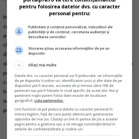
pentru folosirea datelor dvs. cu caracter
personal pentru:
In opinia mea, daca aveti posibilitatea recuperarii
creantei de la persoana fizica si aceasta doreste sa
Publicitate și conținut personalizat, măsurători ale
publicității și de conținut, cercetarea audienței și
achite datoria PFA-ului, recuperati aceasta creanta
dezvoltarea serviciilor
chiar daca taiati chitanta pe numele persoanei fizice,
Stocarea și/sau accesarea informațiilor de pe un
dispozitiv
deoarece orice debitor are si dreptul, nu numai
obligatia, de a-si achita datoriile. In anul 2017 a fost o
Aflați mai multe
propunere legislativa, care nu s-a materializat, prin
Datele dvs. cu caracter personal vor fi prelucrate, iar informațiile
de pe dispozitiv (cookie-uri, identificatori unici și alte date de pe
care se dorea ca obligatiile fiscale ale unui PFA sa se
dispozitiv) pot fi stocate, accesate de și trimise către 198 de
parteneri sau pot fi folosite în mod specific de acest site. Noi și
transfere in sarcina persoanei fizice, dar era vorba,
partenerii noștri putem folosi date exacte de localizare
oricum, despre obligatiile catre stat, nu despre cele
geografică.
Lista partenerilor.
Unii furnizori vă pot prelucra datele cu caracter personal în
private.
interes legitim, față de care puteți obiecta prin gestionarea
opțiunilor de mai jos. Căutați un link în partea de jos a acestei
pagini pentru a gestiona sau a vă retrage consimțământul în
setările de confidențialitate și cookie-uri.