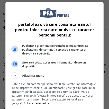
- persoanele fizice beneficiare ale indemnizatiilor
acordate in baza art. XV din O.U.G. nr. 30/2020 care
nu au obligatia asigurarii in sistemul public de pensii,
portalpfa.ro vă cere consimțământul
datoreaza contributia de asigurari sociale (CAS) pentru
pentru folosirea datelor dvs. cu caracter
personal pentru:
indemnizatiile respective la sistemul propriu de pensii,
in cotele prevazute de Codul fiscal.
Publicitate și conținut personalizat, măsurători ale
publicității și de conținut, cercetarea audienței și
dezvoltarea serviciilor
- pentru indemnizatiile acordate in baza legislatiei
Stocarea și/sau accesarea informațiilor de pe un
(OUG 132/2020, OUG 147/2020) privind acordarea de
dispozitiv
zile libere parintilor in vederea supravegherii copiilor, nu
Aflați mai multe
se acorda facilitati fiscale.
Datele dvs. cu caracter personal vor fi prelucrate, iar informațiile
de pe dispozitiv (cookie-uri, identificatori unici și alte date de pe
dispozitiv) pot fi stocate, accesate de și trimise către 198 de
- persoanele fizice beneficiare ale indemnizatiilor
parteneri sau pot fi folosite în mod specific de acest site. Noi și
partenerii noștri putem folosi date exacte de localizare
acordate potrivit prevederilor art. XI si XV din O.U.G.
geografică.
Lista partenerilor.
nr. 30/2020, O.U.G. nr. 120/2020 si O.U.G. nr.