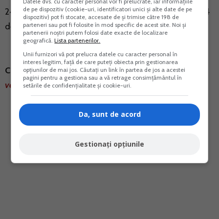
Datele dvs. cu caracter personal vor fi prelucrate, iar informațiile
de pe dispozitiv (cookie-uri, identificatori unici și alte date de pe
24 de salarii brute vor datora contributii la nivelul a 24
dispozitiv) pot fi stocate, accesate de și trimise către 198 de
de salarii brute pe economie.
parteneri sau pot fi folosite în mod specific de acest site. Noi și
partenerii noștri putem folosi date exacte de localizare
geografică.
Lista partenerilor.
Unii furnizori vă pot prelucra datele cu caracter personal în
interes legitim, față de care puteți obiecta prin gestionarea
Citeste si:
Plafonul pentru trecerea de la norma de
opțiunilor de mai jos. Căutați un link în partea de jos a acestei
pagini pentru a gestiona sau a vă retrage consimțământul în
venit la sistem real ar putea scadea la 25.000 euro
setările de confidențialitate și cookie-uri.
Da, sunt de acord
Gestionați opțiunile