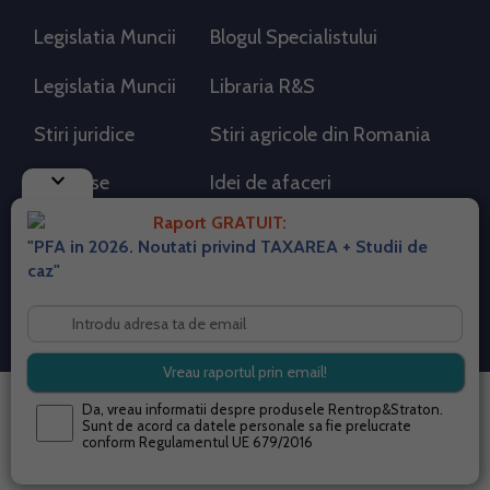
Legislatia Muncii
Blogul Specialistului
Legislatia Muncii
Libraria R&S
Stiri juridice
Stiri agricole din Romania
keyboard_arrow_down
AdSense
Idei de afaceri
Raport GRATUIT:
"PFA in 2026. Noutati privind TAXAREA + Studii de
RSS Flux RSS 2.0
caz"
Sitemap XML
Despre cookies
Parterneri PortalPFA
Termeni si conditii
Contact
© 2026 portalpfa.ro. Toate drepturile rezervate.
Da, vreau informatii despre produsele Rentrop&Straton.
Sunt de acord ca datele personale sa fie prelucrate
conform
Regulamentul UE 679/2016