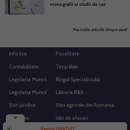
monografii si studii de caz
Mai multe articole despre
anaf
Info tva
Fiscalitate
Contabilitate
Timp liber
Legislatia Muncii
Blogul Specialistului
Legislatia Muncii
Libraria R&S
Stiri juridice
Stiri agricole din Romania
keyboard_arrow_down
AdSense
Idei de afaceri
Raport GRATUIT: