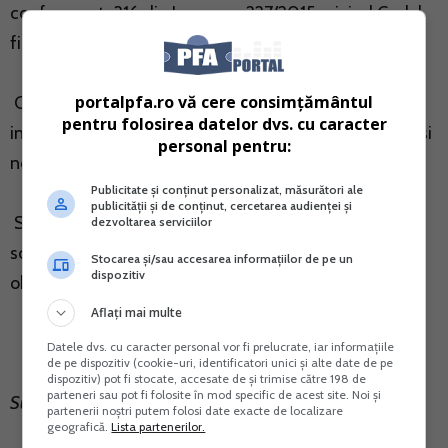
conform art. 316 din Legea nr. 227/2015 privind Codul
fiscal.
portalpfa.ro vă cere consimțământul
Contribuabilii vor avea si optiunea de a ramane
pentru folosirea datelor dvs. cu caracter
inregistrati in scopuri de TVA, chiar daca nu vor depasi
personal pentru:
noul plafon de 300.000 de lei.
Publicitate și conținut personalizat, măsurători ale
publicității și de conținut, cercetarea audienței și
Scoaterea din evidenta persoanelor inregistrate in
dezvoltarea serviciilor
scopuri de TVA reprezinta doar o posibilitate, nu o
Stocarea și/sau accesarea informațiilor de pe un
dispozitiv
obligativitate.
Aflați mai multe
Datele dvs. cu caracter personal vor fi prelucrate, iar informațiile
de pe dispozitiv (cookie-uri, identificatori unici și alte date de pe
dispozitiv) pot fi stocate, accesate de și trimise către 198 de
parteneri sau pot fi folosite în mod specific de acest site. Noi și
Sursa: ANAF
partenerii noștri putem folosi date exacte de localizare
geografică.
Lista partenerilor.