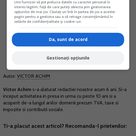
Unii furnizori vă pot prelucra datele cu caracter personal în
interes legitim, față de care puteți obiecta prin gestionarea
opțiunilor de mai jos. Căutați un link în partea de jos a acestei
pagini pentru a gestiona sau a vă retrage consimțământul în
setările de confidențialitate și cookie-uri.
Da, sunt de acord
Gestionați opțiunile
Autor:
VICTOR ACHIM
Victor Achim
s-a alaturat redactiei noastre acum 6 ani. Si-a
inceput activitatea in presa in urma cu peste 10 ani si a
acoperit de-a lungul anilor domenii precum TVA, taxe si
impozite si contributii sociale.
Ti-a placut acest articol? Recomanda-l prietenilor: