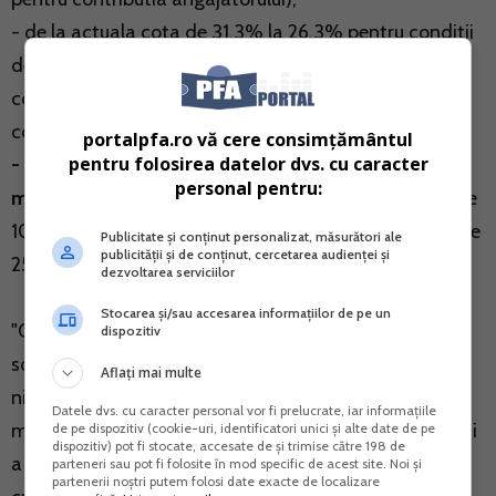
- de la actuala cota de 31,3% la 26,3% pentru conditii
deosebite de munca (7,5% in loc de 10,5% pentru
contributia individuala si 18,8 in loc de 20,8% pentru
contributia angajatorului);
portalpfa.ro vă cere consimțământul
pentru folosirea datelor dvs. cu caracter
- de la 36,3% la 31,3% pentru conditii speciale de
personal pentru:
munca
si pentru alte conditii de munca (7,5% in loc de
10,5% pentru contributia individuala si 23,8% in loc de
Publicitate și conținut personalizat, măsurători ale
publicității și de conținut, cercetarea audienței și
25,8% pentru contributia angajatorului).
dezvoltarea serviciilor
Stocarea și/sau accesarea informațiilor de pe un
"O viitoare scadere a nivelului contributiei de asigurari
dispozitiv
sociale aplicata angajatului antreneaza o crestere a
Aflați mai multe
nivelului salarial, care se traduce la nivel
Datele dvs. cu caracter personal vor fi prelucrate, iar informațiile
macroeconomic prin cresterea puterii de cumparare si
de pe dispozitiv (cookie-uri, identificatori unici și alte date de pe
dispozitiv) pot fi stocate, accesate de și trimise către 198 de
a nivelului de trai. Astfel, datorita cresterii puterii de
parteneri sau pot fi folosite în mod specific de acest site. Noi și
partenerii noștri putem folosi date exacte de localizare