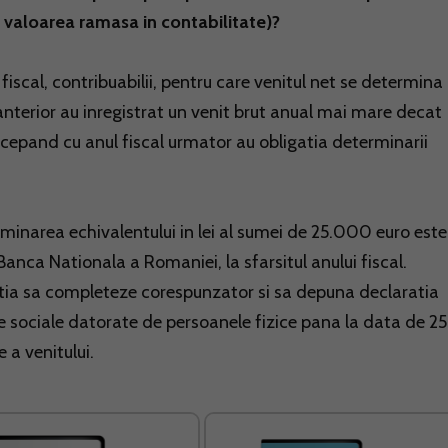
i valoarea ramasa in contabilitate)?
l fiscal, contribuabilii, pentru care venitul net se determina
 anterior au inregistrat un venit brut anual mai mare decat
incepand cu anul fiscal urmator au obligatia determinarii
rminarea echivalentului in lei al sumei de 25.000 euro este
nca Nationala a Romaniei, la sfarsitul anului fiscal.
atia sa completeze corespunzator si sa depuna declaratia
ile sociale datorate de persoanele fizice pana la data de 25
 a venitului.