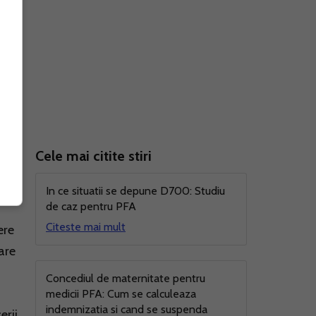
ursul
Cele mai citite stiri
n
In ce situatii se depune D700: Studiu
de caz pentru PFA
Citeste mai mult
ere
mare
Concediul de maternitate pentru
medicii PFA: Cum se calculeaza
indemnizatia si cand se suspenda
erii