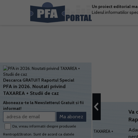
Un proiect editorial m
Liderul informatiilor spe
Descarca GRATUIT Raportul Special
PFA in 2026. Noutati privind
TAXAREA + Studii de caz
Aboneaza-te la Newsletterul Gratuit si fii
informat!
Va 
Rap
Da, vreau informatii despre produsele
Adau
Rentrop&Straton. Sunt de acord ca datele
pent