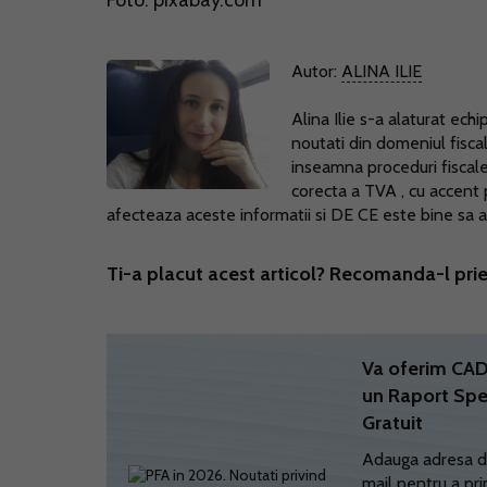
Foto: pixabay.com
Autor:
ALINA ILIE
Alina Ilie s-a alaturat ec
noutati din domeniul fisc
inseamna proceduri fiscale,
corecta a TVA , cu accent
afecteaza aceste informatii si DE CE este bine sa a
Ti-a placut acest articol? Recomanda-l prie
Va oferim C
un Raport Spe
Gratuit
Adauga adresa d
mail pentru a pri