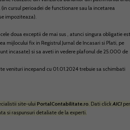
 (in cursul perioadei de functionare sau la incetarea
 se impoziteaza).
n cele doua exceptii de mai sus , atunci singura obligatie es
 mijlocului fix in Registrul Jurnal de Incasari si Plati, pe
nt incasate) si sa aveti in vedere plafonul de 25.000 de
ste venituri incepand cu 01.01.2024 trebuie sa schimbati
ialistii site-ului
PortalContabilitate.ro
. Dati click
AICI
pen
a si raspunsuri detaliate de la experti.