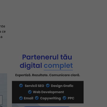
ante
a ce
ea
ele