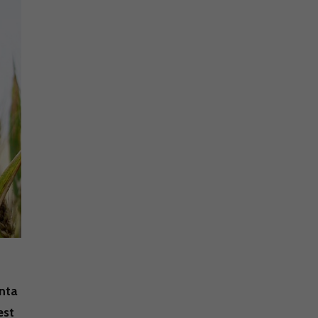
enta
est