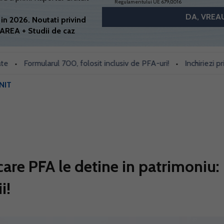
Regulamentului UE 679/2016
in 2026. Noutati privind
AREA + Studii de caz
Formularul 700, folosit inclusiv de PFA-uri!
Inchiriezi prin Book
•
NIT
care PFA le detine in patrimoniu:
i!