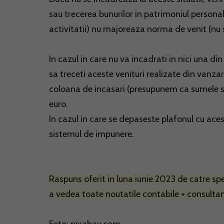
sau trecerea bunurilor in patrimoniul personal
activitatii) nu majoreaza norma de venit (nu
In cazul in care nu va incadrati in nici una di
sa treceti aceste venituri realizate din vanzarea
coloana de incasari (presupunem ca sumele su
euro.
In cazul in care se depaseste plafonul cu ace
sistemul de impunere.
Raspuns oferit in luna iunie 2023 de catre spec
a vedea toate noutatile contabile + consultant