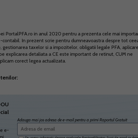
hipei PortalPFA.ro in anul 2020 pentru a prezenta cele mai import
al-contabil. In prezent scrie pentru dumneavoastra despre tot cee
 gestionarea taxelor si a impozitelor, obligatii legale PFA, aplicar
 pe explicarea detaliata a CE este important de retinut, CUM ne
plicam corect legea actualizata.
tenilor:
ADOU
cial
Adauga mai jos adresa de e-mail pentru a primi Raportul Gratuit
e e-
mi
Da, vreau informatii despre produsele Rentrop&Straton. Sunt de acord ca dat