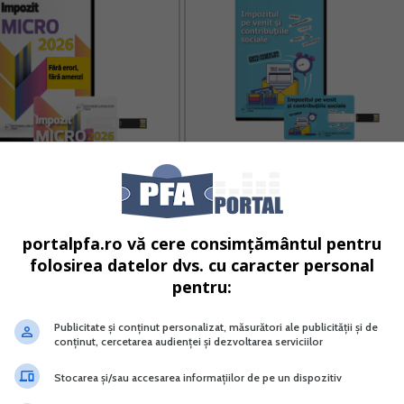
 MICRO 2026 Fara erori fara
Ghid complet Impozitul pe venit si
amenzi
contributiile sociale
Vreau acest produs →
Vreau acest produs →
portalpfa.ro vă cere consimțământul pentru
folosirea datelor dvs. cu caracter personal
pentru:
enit va plati impozit potrivit normei anuale de venit, no
elor publice, in conformitate cu activitatile din Clasificare
Publicitate și conținut personalizat, măsurători ale publicității și de
conținut, cercetarea audienței și dezvoltarea serviciilor
tata vreme cat aceste venituri nu depasesc echivalentul a
vand mijloace fixe pe care PFA le detine in patrimoniu.
Stocarea și/sau accesarea informațiilor de pe un dispozitiv