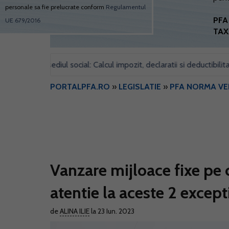
personale sa fie prelucrate conform
Regulamentul
PFA 
UE 679/2016
TAX
ntru sediul social: Calcul impozit, declaratii si deductibilitate
•
PORTALPFA.RO
»
LEGISLATIE
»
PFA NORMA VE
Vanzare mijloace fixe pe 
atentie la aceste 2 excepti
de
ALINA ILIE
la 23 Iun. 2023