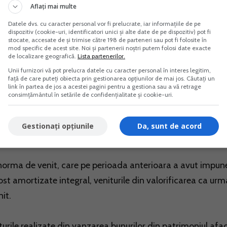
Aflați mai multe
care le regasiti in normele metodologice la pct. 8 alin. (12)
Datele dvs. cu caracter personal vor fi prelucrate, iar informațiile de pe
el:
dispozitiv (cookie-uri, identificatori unici și alte date de pe dispozitiv) pot fi
stocate, accesate de și trimise către 198 de parteneri sau pot fi folosite în
mod specific de acest site. Noi și partenerii noștri putem folosi date exacte
de localizare geografică.
Lista partenerilor.
fie impus pe baza de norma de venit si care anterior a fost
Unii furnizori vă pot prelucra datele cu caracter personal în interes legitim,
față de care puteți obiecta prin gestionarea opțiunilor de mai jos. Căutați un
link în partea de jos a acestei pagini pentru a gestiona sau a vă retrage
consimțământul în setările de confidențialitate și cookie-uri.
area investitiilor respective (vanzarea mijloacelor fixe) in c
eaza norma de venit proportional cu valoarea amortizata i
Gestionați opțiunile
Da, sunt de acord
e norma de venit, care pe perioada anterioara a avut impun
 fost amortizate integral, veniturile din valorificarea ca ur
it.
turile realizate din vanzarea bunurilor din patrimoniul afac