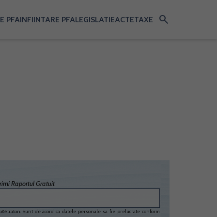
search
E PFA
INFIINTARE PFA
LEGISLATIE
ACTE
TAXE
imi Raportul Gratuit
&Straton. Sunt de acord ca datele personale sa fie prelucrate conform