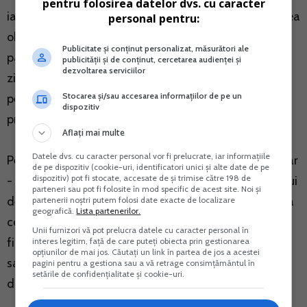
pentru folosirea datelor dvs. cu caracter
ianuarie 2023, proprietarii – PERSOANE FIZICE vor avea
personal pentru:
obligatia inregistrarii (daca nu sunt deja inregistrate)
Publicitate și conținut personalizat, măsurători ale
pana la sfarsitul lunii martie 2023 (termen de 90 de
publicității și de conținut, cercetarea audienței și
dezvoltarea serviciilor
zile). Proprietarii – PERSOANE JURIDICE pot opta
Stocarea și/sau accesarea informațiilor de pe un
pentru inregistrarea contractelor de inchiriere (numai
dispozitiv
prin intermediul SPV).
Aflați mai multe
Datele dvs. cu caracter personal vor fi prelucrate, iar informațiile
Pentru bunurile detinute in comun, fiecare coproprietar
de pe dispozitiv (cookie-uri, identificatori unici și alte date de pe
dispozitiv) pot fi stocate, accesate de și trimise către 198 de
- persoana fizica are obligatia inregistrarii contractului
parteneri sau pot fi folosite în mod specific de acest site. Noi și
de inchiriere. Cererea de inregistrare, insotita de copia
partenerii noștri putem folosi date exacte de localizare
geografică.
Lista partenerilor.
contractului de inchiriere, se depune de persoanele
Unii furnizori vă pot prelucra datele cu caracter personal în
fizice direct la registratura organului fiscal, prin posta
interes legitim, față de care puteți obiecta prin gestionarea
opțiunilor de mai jos. Căutați un link în partea de jos a acestei
sau prin mijloace electronice de transmitere la
pagini pentru a gestiona sau a vă retrage consimțământul în
setările de confidențialitate și cookie-uri.
distanta (SPV).