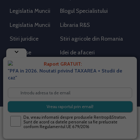
Legislatia Muncii
Blogul Specialistului
Legislatia Muncii
Libraria R&S
Stiri juridice
Stiri agricole din Romania
keyboard_arrow_down
AdSense
Idei de afaceri
Raport GRATUIT:
"PFA in 2026. Noutati privind TAXAREA + Studii de
RSS Flux RSS 2.0
caz"
Sitemap XML
Despre cookies
Parterneri PortalPFA
Termeni si conditii
Contact
© 2026 portalpfa.ro. Toate drepturile rezervate.
Da, vreau informatii despre produsele Rentrop&Straton.
Sunt de acord ca datele personale sa fie prelucrate
conform
Regulamentul UE 679/2016