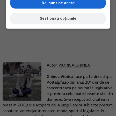
Da, sunt de acord
Gestionați opțiunile
Autor:
VIORICA GHINEA
Ghinea Viorica
face parte din echipa
Portalpfa.ro
din anul 2017, unde se
concentreaza pe noutatile legislative
si prezinta cele mai relevante stiri din
domeniu. Si-a inceput activitatea in
presa in 2009 si a acoperit de-a lungul anilor subiecte precum
sanatate, amenajari interioare, moda, sport si legislatie. In