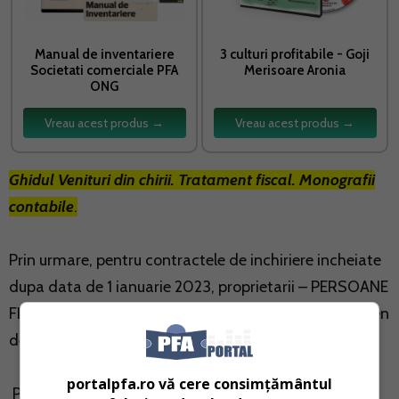
Manual de inventariere
3 culturi profitabile - Goji
Societati comerciale PFA
Merisoare Aronia
ONG
Vreau acest produs →
Vreau acest produs →
Ghidul Venituri din chirii. Tratament fiscal. Monografii
contabile
.
Prin urmare, pentru contractele de inchiriere incheiate
dupa data de 1 ianuarie 2023, proprietarii – PERSOANE
FIZICE vor avea obligatia inregistrarii la ANAF in termen
de 30 de zile de la data incheierii.
portalpfa.ro vă cere consimțământul
Pentru contractele aflate in derulare la data de 1