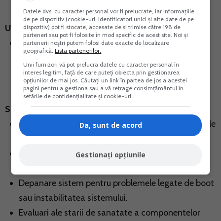
Datele dvs. cu caracter personal vor fi prelucrate, iar informațiile
de pe dispozitiv (cookie-uri, identificatori unici și alte date de pe
Upgrade Laptop:
dispozitiv) pot fi stocate, accesate de și trimise către 198 de
parteneri sau pot fi folosite în mod specific de acest site. Noi și
Upgrade-uri de hardware, cum ar fi: Echiparea cu
partenerii noștri putem folosi date exacte de localizare
geografică.
Lista partenerilor.
mai multa memorie RAM sau inlocuirea HDD-ului
Unii furnizori vă pot prelucra datele cu caracter personal în
cu un SSD pentru o performanta imbunatatita
interes legitim, față de care puteți obiecta prin gestionarea
opțiunilor de mai jos. Căutați un link în partea de jos a acestei
pagini pentru a gestiona sau a vă retrage consimțământul în
setările de confidențialitate și cookie-uri.
Servicii de depanare sau diagnosticare laptop:
Diagnosticare completa pentru a identifica cauzele
Da, sunt de acord
problemelor de functionare ale laptopului.
Teste hardware si software pentru a detecta
Gestionați opțiunile
defectiuni sau conflicte ale sistemului.
Depanare sistem pentru problemele legate de boot
sau instabilitatea sistemului.
Evaluari ale starii de sanatate a componentelor