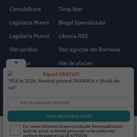
Contabilitate
Timp liber
Legislatia Muncii
Blogul Specialistului
Legislatia Muncii
Libraria R&S
Stiri juridice
Stiri agricole din Romania
keyboard_arrow_down
AdSense
Idei de afaceri
Raport GRATUIT:
"PFA in 2026. Noutati privind TAXAREA + Studii de
RSS Flux RSS 2.0
caz"
Sitemap XML
Despre cookies
Parterneri PortalPFA
Termeni si conditii
Contact
© 2026 portalpfa.ro. Toate drepturile rezervate.
Da, vreau informatii despre produsele Rentrop&Straton.
Sunt de acord ca datele personale sa fie prelucrate
conform
Regulamentul UE 679/2016