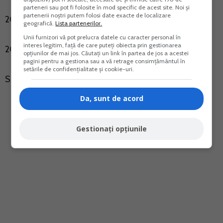
parteneri sau pot fi folosite în mod specific de acest site. Noi și
partenerii noștri putem folosi date exacte de localizare
2014 - 350.532
geografică.
Lista partenerilor.
Unii furnizori vă pot prelucra datele cu caracter personal în
interes legitim, față de care puteți obiecta prin gestionarea
2015 - 393.976
opțiunilor de mai jos. Căutați un link în partea de jos a acestei
pagini pentru a gestiona sau a vă retrage consimțământul în
setările de confidențialitate și cookie-uri.
Sursa: Registrul Comertului
Da, sunt de acord
Gestionați opțiunile