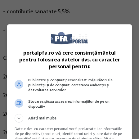
- contributie sanatate 5,5%
- contributie pensii 10,5%
portalpfa.ro vă cere consimțământul
Cum a evoluat piata PFA in Romania in ultimii ani:
pentru folosirea datelor dvs. cu caracter
personal pentru:
2010 - 349.663
Publicitate și conținut personalizat, măsurători ale
publicității și de conținut, cercetarea audienței și
dezvoltarea serviciilor
2011 - 258.145
Stocarea și/sau accesarea informațiilor de pe un
dispozitiv
2012 - 284.145
Aflați mai multe
Datele dvs. cu caracter personal vor fi prelucrate, iar informațiile
2013 - 313.852
de pe dispozitiv (cookie-uri, identificatori unici și alte date de pe
dispozitiv) pot fi stocate, accesate de și trimise către 198 de