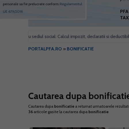
personale sa fie prelucrate conform
Regulamentul
PFA 
UE 679/2016
TAX
pentru sediul social: Calcul impozit, declaratii si deductibilitate
•
PORTALPFA.RO
»
BONIFICATIE
Cautarea dupa bonificati
Cautarea dupa
bonificatie
a returnat urmatoarele rezultat
36
articole gasite la cautarea dupa
bonificatie