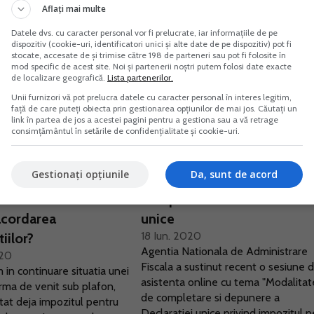
Aflați mai multe
fizica autorizata (PFA)....
Datele dvs. cu caracter personal vor fi prelucrate, iar informațiile de pe
dispozitiv (cookie-uri, identificatori unici și alte date de pe dispozitiv) pot fi
stocate, accesate de și trimise către 198 de parteneri sau pot fi folosite în
mod specific de acest site. Noi și partenerii noștri putem folosi date exacte
de localizare geografică.
Lista partenerilor.
Unii furnizori vă pot prelucra datele cu caracter personal în interes legitim,
față de care puteți obiecta prin gestionarea opțiunilor de mai jos. Căutați un
link în partea de jos a acestei pagini pentru a gestiona sau a vă retrage
consimțământul în setările de confidențialitate și cookie-uri.
norma de venit sub
ANAF le raspunde PFA-urilo
Gestionați opțiunile
Da, sunt de acord
 Cum trebuie
6 probleme aparute in
ata Declaratia unica
completarea Declaratiei
acordarea
unice
18 Iun. 2020
tiilor?
Agentia Nationala de Administrare
020
Fiscala a sustinut recent o sesiune 
in continuare situatia unei
asistenta online cu tema "Modalita
rma de venit sub plafon,
de completare si depunere a
itat deja impozitul pentru
Declaratiei unice privind impozitul p