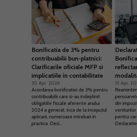
Bonificatia de 3% pentru
Declara
contribuabilii bun-platnici:
Bonific
Clarificarile oficiale MFP si
reflecta
implicatiile in contabilitate
modalit
30 Apr. 2026
15 Apr. 2
Acordarea bonificatiei de 3% pentru
Reamintim
contribuabilii care si-au indeplinit
persoanelo
obligatiile fiscale aferente anului
din impozi
2024 a generat, inca de la inceputul
veniturilo
aplicarii, numeroase intrebari in
pentru car
practica. Desi...
Declaratiei