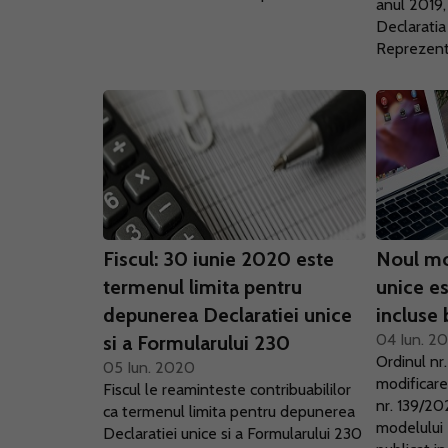
anul 2019,
Declaratia
Reprezenta
Fiscul: 30 iunie 2020 este
Noul mo
termenul limita pentru
unice es
depunerea Declaratiei unice
incluse 
04 Iun. 2
si a Formularului 230
Ordinul nr
05 Iun. 2020
modificar
Fiscul le reaminteste contribuabililor
nr. 139/2
ca termenul limita pentru depunerea
modelului 
Declaratiei unice si a Formularului 230