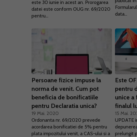
publicat in
este 30 iunie in acest an. Prorogarea
Formularu
datei este conform OUG nr. 69/2020
data...
pentru...
Persoane fizice impuse la
Este OF
norma de venit. Cum pot
pentru 
beneficia de bonificatiile
unice a 
pentru Declaratia unica?
finalul l
19 Mai. 2020
15 Mai. 2
Ordonanta nr. 69/2020 prevede
UPDATE in
acordarea bonificatiei de 5% pentru
depunerea 
plata impozitului venit, a CAS-ului si a
prelungit 