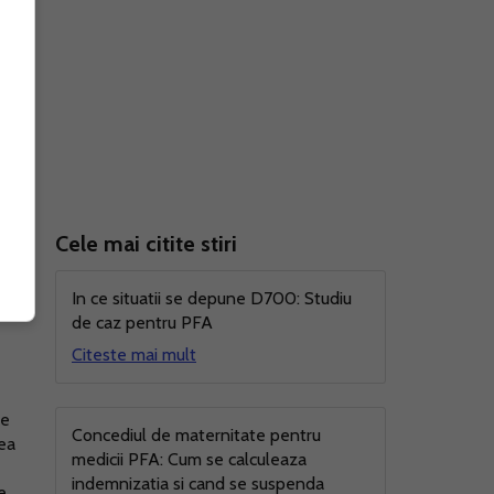
Cele mai citite stiri
r:
In ce situatii se depune D700: Studiu
de caz pentru PFA
Citeste mai mult
de
Concediul de maternitate pentru
tea
medicii PFA: Cum se calculeaza
indemnizatia si cand se suspenda
e