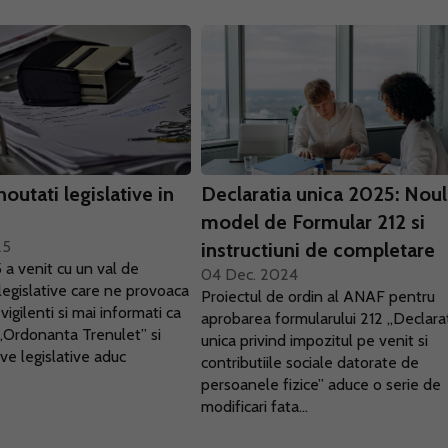
outati legislative in
Declaratia unica 2025: Noul
model de Formular 212 si
25
instructiuni de completare
a venit cu un val de
04 Dec. 2024
 legislative care ne provoaca
Proiectul de ordin al ANAF pentru
vigilenti si mai informati ca
aprobarea formularului 212 „Declara
 „Ordonanta Trenulet” si
unica privind impozitul pe venit si
tive legislative aduc
contributiile sociale datorate de
.
persoanele fizice” aduce o serie de
modificari fata...