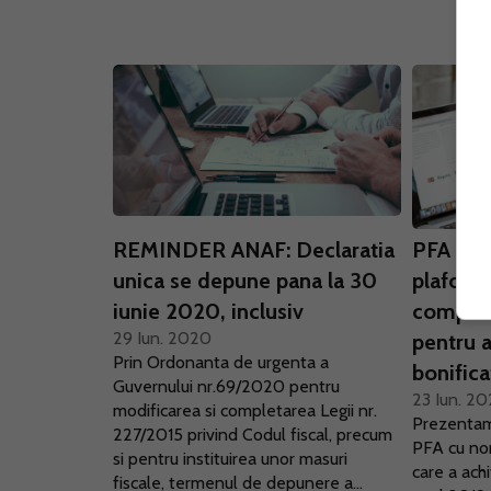
REMINDER ANAF: Declaratia
PFA cu 
unica se depune pana la 30
plafon.
iunie 2020, inclusiv
complet
29 Iun. 2020
pentru 
Prin Ordonanta de urgenta a
bonifica
Guvernului nr.69/2020 pentru
23 Iun. 2
modificarea si completarea Legii nr.
Prezentam 
227/2015 privind Codul fiscal, precum
PFA cu no
si pentru instituirea unor masuri
care a ach
fiscale, termenul de depunere a...