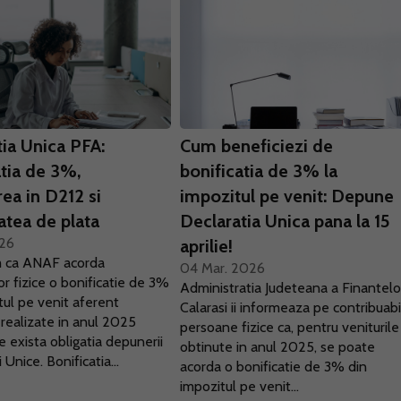
tia Unica PFA:
Cum beneficiezi de
atia de 3%,
bonificatia de 3% la
rea in D212 si
impozitul pe venit: Depune
atea de plata
Declaratia Unica pana la 15
026
aprilie!
 ca ANAF acorda
04 Mar. 2026
r fizice o bonificatie de 3%
Administratia Judeteana a Finantelo
tul pe venit aferent
Calarasi ii informeaza pe contribuabil
r realizate in anul 2025
persoane fizice ca, pentru veniturile
e exista obligatia depunerii
obtinute in anul 2025, se poate
 Unice. Bonificatia...
acorda o bonificatie de 3% din
impozitul pe venit...