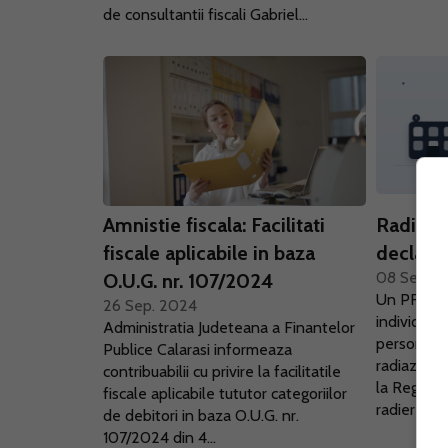
de consultantii fiscali Gabriel...
Amnistie fiscala: Facilitati
Radiere
fiscale aplicabile in baza
declarat
08 Sep. 
O.U.G. nr. 107/2024
Un PFA (sa
26 Sep. 2024
individuala
Administratia Judeteana a Finantelor
personalit
Publice Calarasi informeaza
radiaza in 
contribuabilii cu privire la facilitatile
la Registr
fiscale aplicabile tututor categoriilor
radierea fi
de debitori in baza O.U.G. nr.
107/2024 din 4...