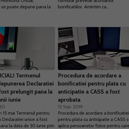
 Monitorul Oficial.
formular prevede acordarea
l se poate depune pana la
bonificatiilor. Amintim ca...
ICIAL! Termenul
Procedura de acordare a
depunerea Declaratiei
bonificatiei pentru plata cu
fost prelungit pana la
anticipatie a CASS a fost
unii iunie
aprobata
020
12 Sep. 2019
 15 mai Termenul pentru
Procedura de acordare a bonificatie
Declaratiei unice a fost
pentru plata cu anticipatie a CASS 
pana la data de 30 iunie prin
aplica persoanelor fizice pentru car