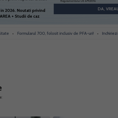
Regulamentului UE 679/2016
in 2026. Noutati privind
AREA + Studii de caz
Formularul 700, folosit inclusiv de PFA-uri!
Inchiriezi prin Bo
•
e
e: