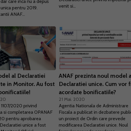
 dar care inca nu a depus
venit si...
 unica pentru 2019.
ntii ANAF...
del al Declaratiei
ANAF prezinta noul model a
te in Monitor. Au fost
Declaratiei unice. Cum vor f
bonificatiile!
acordate bonificatiile?
020
21 Mai. 2020
. 1107/2020 privind
Agentia Nationala de Administrare
ea si completarea OPANAF
Fiscala a publicat in dezbatere publ
020 pentru aprobarea
un proiect de Ordin care prevede
Declaratiei unice a fost
modificarea Declaratiei unice. Noul