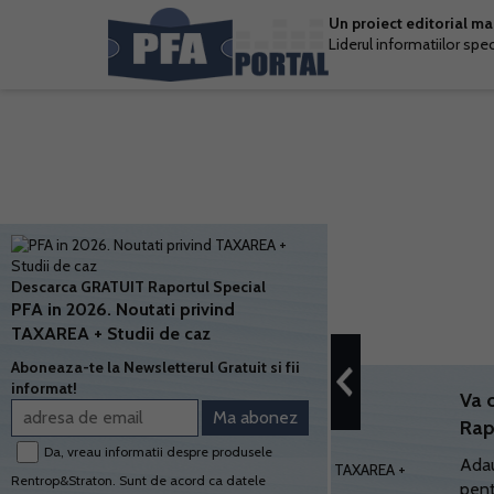
Un proiect editorial m
Liderul informatiilor spe
Descarca GRATUIT Raportul Special
PFA in 2026. Noutati privind
TAXAREA + Studii de caz
Aboneaza-te la Newsletterul Gratuit si fii
informat!
Va 
Rap
Da, vreau informatii despre produsele
Adau
Rentrop&Straton. Sunt de acord ca datele
pent