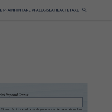
search
E PFA
INFIINTARE PFA
LEGISLATIE
ACTE
TAXE
imi Raportul Gratuit
&Straton. Sunt de acord ca datele personale sa fie prelucrate conform