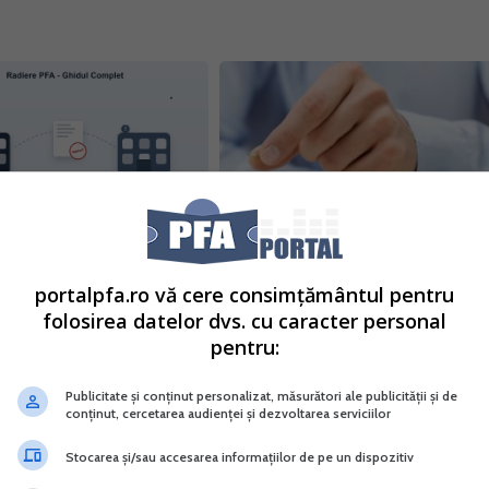
 PFA: documente si
PFA care a incasat somaj
ii fiscale necesare
tehnic si ajutor de 41,5%.
portalpfa.ro vă cere consimțământul pentru
2024
Completarea Declaratiei
folosirea datelor dvs. cu caracter personal
u o intreprindere
unice
pentru:
 / familiala) fara
13 Apr. 2021
ate juridica separata se
Expertul nostru clarifica in acest
Publicitate și conținut personalizat, măsurători ale publicității și de
doi pasi distincti: radierea de
material ce obligatii fiscale de
conținut, cercetarea audienței și dezvoltarea serviciilor
ul Comertului (ONRC) si
declarative si de plata privind
scala la ANAF,...
Stocarea și/sau accesarea informațiilor de pe un dispozitiv
indemnizatia de somaj tehnic si
indemnizatia de 41,5% are o perso