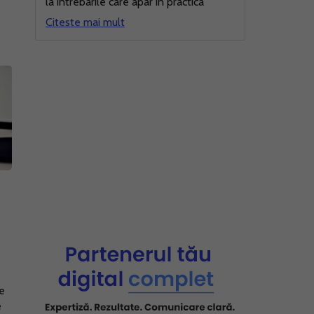
la intrebarile care apar in practica
Citeste mai mult
i
se
e