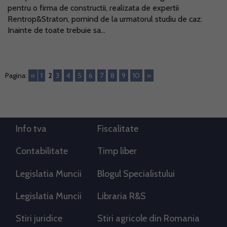
pentru o firma de constructii, realizata de expertii
Rentrop&Straton, pornind de la urmatorul studiu de caz:
Inainte de toate trebuie sa...
Pagina:
«
1
2
3
4
5
6
7
8
9
10
»
Info tva
Fiscalitate
Contabilitate
Timp liber
Legislatia Muncii
Blogul Specialistului
Legislatia Muncii
Libraria R&S
Stiri juridice
Stiri agricole din Romania