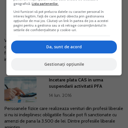
geografică.
Lista partenerilor.
Restituirea sumelor in urma unui
Unii furnizori vă pot prelucra datele cu caracter personal în
interes legitim, față de care puteți obiecta prin gestionarea
contract de imprumut
opțiunilor de mai jos. Căutați un link în partea de jos a acestei
pagini pentru a gestiona sau a vă retrage consimțământul în
17 Iun. 2016
setările de confidențialitate și cookie-uri.
Vom analiza in continuare un studiu de caz referitor la
contractele de imprumut, pentru a observa cum se poate
Da, sunt de acord
face in mod legal restituirea: Daca am facut un contract de
imprumut si s-a virat...
Gestionați opțiunile
Incetare plata CAS in urma
suspendarii activitatii PFA
14 Iun. 2016
Persoanele fizice care realizeaza venituri din profesii liberale
si nu isi indeplinesc obligatiile fiscale pot fi sanctionate cu
amenzi de pana la 3.500 de lei. Dintre profesiile liberale
amintim...