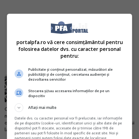
portalpfa.ro vă cere consimțământul pentru
folosirea datelor dvs. cu caracter personal
pentru:
Publicitate și conținut personalizat, măsurători ale
publicității și de conținut, cercetarea audienței și
Analiza: Monografie contabila
dezvoltarea serviciilor
pentru un fast food
Stocarea și/sau accesarea informațiilor de pe un
22 Iun. 2016
dispozitiv
Aflați mai multe
Conform art 41-42 din Legea contabilitatii nr. 82/1991, cu
modficarile si completarile ulterioare, pentru erorile sau
Datele dvs. cu caracter personal vor fi prelucrate, iar informațiile
omisiunile din evidenta contabila amenzile pot ajunge chiar si
de pe dispozitiv (cookie-uri, identificatori unici și alte date de pe
dispozitiv) pot fi stocate, accesate de și trimise către 198 de
la 10.000 de lei!...
parteneri sau pot fi folosite în mod specific de acest site. Noi și
partenerii noștri putem folosi date exacte de localizare