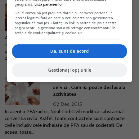
geografică.
Lista partenerilor.
Intrebari si raspunsuri privind
Unii furnizori vă pot prelucra datele cu caracter personal în
anularea penalitatilor de intarziere
interes legitim, față de care puteți obiecta prin gestionarea
pentru persoane fizice si firme
opțiunilor de mai jos. Căutați un link în partea de jos a acestei
pagini pentru a gestiona sau a vă retrage consimțământul în
04 Dec. 2015
setările de confidențialitate și cookie-uri.
Agentia Nationala de Administrare Fiscala a organizat o
sesiune de consultanta online, pe tema "Anularea
Da, sunt de acord
penalitatilor de intarziere, precum si a unei cote de 54,2%
din dobanzi, aferente obligatiilor...
Gestionați opțiunile
PFA cu CIM si contract de prestari
servicii. Cum isi poate desfasura
activitatea
02 Dec. 2015
In atentia PFA-urilor: Noul Cod Civil modifica substantial
conventia civila. Astfel, toate contractele sunt contracte
civile inclusiv cele incheiate de PFA sau de societati. De
aceea, toate...