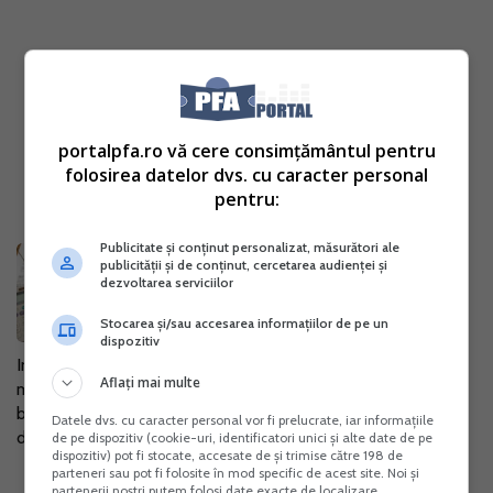
portalpfa.ro vă cere consimțământul pentru
folosirea datelor dvs. cu caracter personal
pentru:
Publicitate și conținut personalizat, măsurători ale
Incetare activitate PFA. Ce se
publicității și de conținut, cercetarea audienței și
intampla cu veniturile din facturile
dezvoltarea serviciilor
neincasate?
Stocarea și/sau accesarea informațiilor de pe un
04 Dec. 2015
dispozitiv
Incetarea activitatii unei persoane fizice autorizate trebuie
Aflați mai multe
mentionata in Registrul Comertului in termen de 15 zile, pe
baza declaratiei pe propria raspundere. In cazul in care
Datele dvs. cu caracter personal vor fi prelucrate, iar informațiile
desfasurati...
de pe dispozitiv (cookie-uri, identificatori unici și alte date de pe
dispozitiv) pot fi stocate, accesate de și trimise către 198 de
parteneri sau pot fi folosite în mod specific de acest site. Noi și
partenerii noștri putem folosi date exacte de localizare