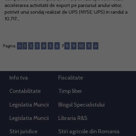
accelerarea activitatii de export pe parcursul anului viitor,
potrivit unui sondaj realizat de UPS (NYSE: UPS) in randul a
10.717...
Pagina:
«
1
2
3
4
5
6
7
8
9
10
11
»
Info tva
Fiscalitate
Contabilitate
Timp liber
Legislatia Muncii
Blogul Specialistului
Legislatia Muncii
Libraria R&S
Stiri juridice
Stiri agricole din Romania