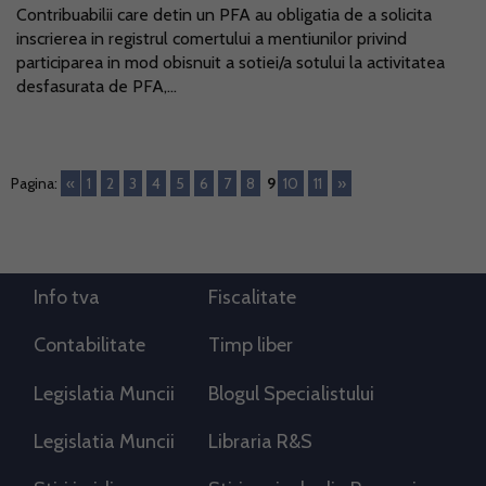
Contribuabilii care detin un PFA au obligatia de a solicita
inscrierea in registrul comertului a mentiunilor privind
participarea in mod obisnuit a sotiei/a sotului la activitatea
desfasurata de PFA,...
Pagina:
«
1
2
3
4
5
6
7
8
9
10
11
»
Info tva
Fiscalitate
Contabilitate
Timp liber
Legislatia Muncii
Blogul Specialistului
Legislatia Muncii
Libraria R&S