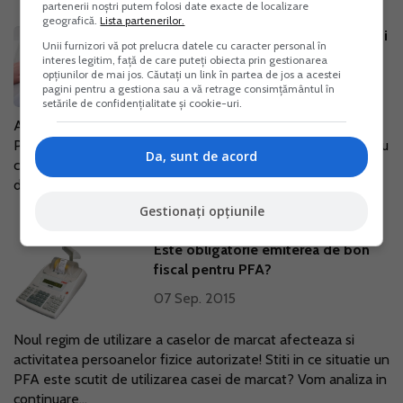
partenerii noștri putem folosi date exacte de localizare
geografică.
Lista partenerilor.
Salariat si colaborator PFA in acelasi
Unii furnizori vă pot prelucra datele cu caracter personal în
timp, la aceeasi societate. Este
interes legitim, față de care puteți obiecta prin gestionarea
posibil?
opțiunilor de mai jos. Căutați un link în partea de jos a acestei
pagini pentru a gestiona sau a vă retrage consimțământul în
16 Sep. 2015
setările de confidențialitate și cookie-uri.
Am discutat in materialele anterioare despre posibilitataea
PFA de a functiona, cu respectarea unor conditii, in paralel cu
Da, sunt de acord
calitatea de pensionar, salariat cu CIM sau somer. Avem insa
de aceasta...
Gestionați opțiunile
Este obligatorie emiterea de bon
fiscal pentru PFA?
07 Sep. 2015
Noul regim de utilizare a caselor de marcat afecteaza si
activitatea persoanelor fizice autorizate! Stiti in ce situatie un
PFA este scutit de utilizarea casei de marcat? Vom analiza in
continuare...