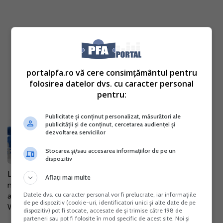
portalpfa.ro vă cere consimțământul pentru
folosirea datelor dvs. cu caracter personal
pentru:
Publicitate și conținut personalizat, măsurători ale
Workshop-uri gratuite pentru IMM-
publicității și de conținut, cercetarea audienței și
dezvoltarea serviciilor
uri pe tema fondurilor europene
22 Sep. 2015
Stocarea și/sau accesarea informațiilor de pe un
dispozitiv
Libra Internet Bank organizeaza in perioada septembrie -
Aflați mai multe
noiembrie 2015 o serie de workshop-uri pe tema "Finantari
Datele dvs. cu caracter personal vor fi prelucrate, iar informațiile
accesibile prin garantii acordate de Uniunea Europeana".
de pe dispozitiv (cookie-uri, identificatori unici și alte date de pe
Workshop-urile se...
dispozitiv) pot fi stocate, accesate de și trimise către 198 de
parteneri sau pot fi folosite în mod specific de acest site. Noi și