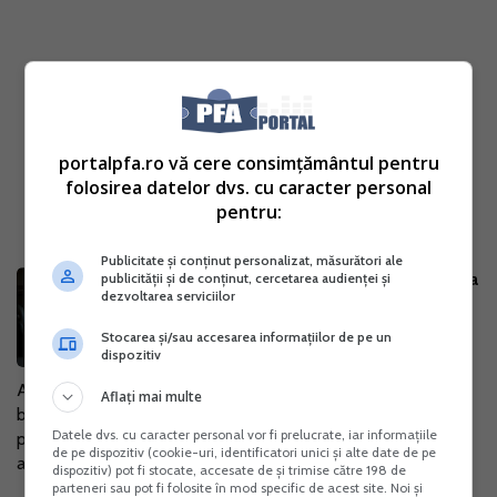
portalpfa.ro vă cere consimțământul pentru
folosirea datelor dvs. cu caracter personal
pentru:
Publicitate și conținut personalizat, măsurători ale
In ce situatii pot beneficia de diurna
publicității și de conținut, cercetarea audienței și
dezvoltarea serviciilor
conducatorii auto
Stocarea și/sau accesarea informațiilor de pe un
11 Apr. 2016
dispozitiv
Angajatii care au incheiat contract individual de munca pot
Aflați mai multe
beneficia de indemnizatie de delegare in conditiile
Datele dvs. cu caracter personal vor fi prelucrate, iar informațiile
prevazute de lege sau de contractul colectiv de munca
de pe dispozitiv (cookie-uri, identificatori unici și alte date de pe
aplicabil daca li se modifica...
dispozitiv) pot fi stocate, accesate de și trimise către 198 de
parteneri sau pot fi folosite în mod specific de acest site. Noi și