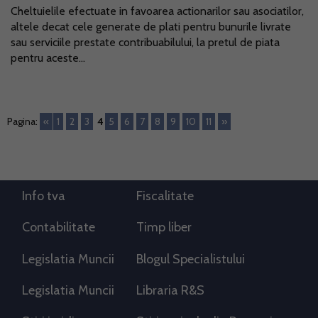
Cheltuielile efectuate in favoarea actionarilor sau asociatilor,
altele decat cele generate de plati pentru bunurile livrate
sau serviciile prestate contribuabilului, la pretul de piata
pentru aceste...
Pagina:
«
1
2
3
4
5
6
7
8
9
10
11
»
Info tva
Fiscalitate
Contabilitate
Timp liber
Legislatia Muncii
Blogul Specialistului
Legislatia Muncii
Libraria R&S