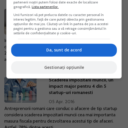
partenerii noștri putem folosi date exacte de localizare
geografică.
Lista partenerilor.
Ce e mai avantajos in 2016:
Unii furnizori vă pot prelucra datele cu caracter personal în
microintreprindere sau PFA ?
interes legitim, față de care puteți obiecta prin gestionarea
opțiunilor de mai jos. Căutați un link în partea de jos a acestei
06 Apr. 2016
pagini pentru a gestiona sau a vă retrage consimțământul în
setările de confidențialitate și cookie-uri.
Inregistrarea ca PFA sau microintreprindere este o alegere
dificila pentru oricine se gandeste sa demareze o afacere in
Da, sunt de acord
2016. Lucrarea pe CD Microintreprindere versus PFA pune
acum in discutie cel...
Gestionați opțiunile
Scaderea impozitarii muncii, un
impact major pentru 4 din 5
startup-uri romanesti
05 Apr. 2016
Antreprenorii romani care conduc o afacere de tip startup
considera scaderea impozitarii muncii cea mai importanta
masura fiscala pentru dezvoltarea acestui tip de afaceri.
Astfel, 78% dintre acesti...