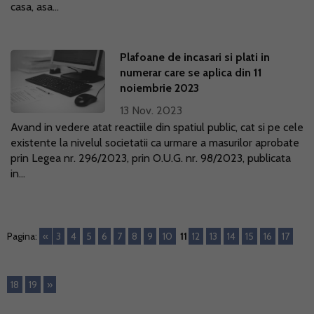
casa, asa...
Plafoane de incasari si plati in
numerar care se aplica din 11
noiembrie 2023
13 Nov. 2023
Avand in vedere atat reactiile din spatiul public, cat si pe cele
existente la nivelul societatii ca urmare a masurilor aprobate
prin Legea nr. 296/2023, prin O.U.G. nr. 98/2023, publicata
in...
Pagina:
«
3
4
5
6
7
8
9
10
11
12
13
14
15
16
17
18
19
»