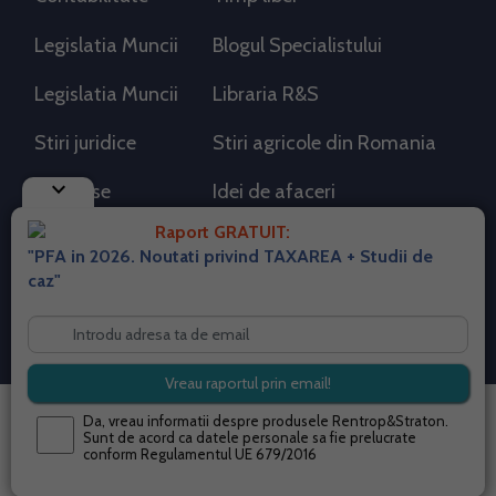
Legislatia Muncii
Blogul Specialistului
Legislatia Muncii
Libraria R&S
Stiri juridice
Stiri agricole din Romania
keyboard_arrow_down
AdSense
Idei de afaceri
Raport GRATUIT:
"PFA in 2026. Noutati privind TAXAREA + Studii de
RSS Flux RSS 2.0
caz"
Sitemap XML
Despre cookies
Parterneri PortalPFA
Termeni si conditii
Contact
© 2026 portalpfa.ro. Toate drepturile rezervate.
Da, vreau informatii despre produsele Rentrop&Straton.
Sunt de acord ca datele personale sa fie prelucrate
conform
Regulamentul UE 679/2016