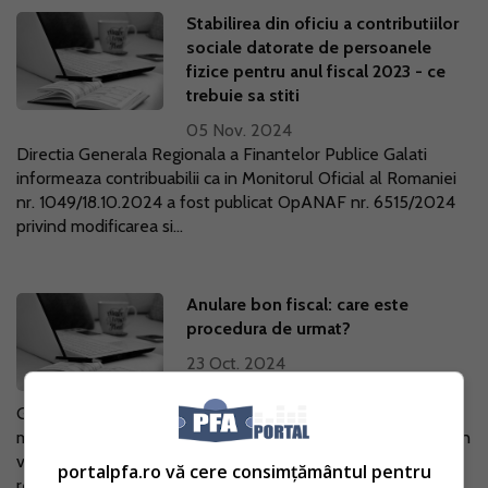
Stabilirea din oficiu a contributiilor
sociale datorate de persoanele
fizice pentru anul fiscal 2023 - ce
trebuie sa stiti
05 Nov. 2024
Directia Generala Regionala a Finantelor Publice Galati
informeaza contribuabilii ca in Monitorul Oficial al Romaniei
nr. 1049/18.10.2024 a fost publicat OpANAF nr. 6515/2024
privind modificarea si...
Anulare bon fiscal: care este
procedura de urmat?
23 Oct. 2024
Gestionarea corecta a bonurilor fiscale emise prin casa de
marcat este esentiala pentru respectarea legislatiei fiscale in
vigoare. Situatiile in care anumite bonuri sunt anulate impun
portalpfa.ro vă cere consimțământul pentru
respectarea...