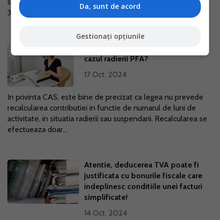
scopuri de TVA la depasirea plafonului de scutire de
Da, sunt de acord
300.000 de lei prevazut in...
Gestionați opțiunile
CAS si CASS - se recalculeaza in
cazul radierii PFA?
17 Oct. 2024
In privinta CAS, este bine de precizat ca legea nu prevede
recalcularea contributiei in functie de numarul de luni de
activitate, in situatia radierii sau suspendarii. Recalcularea se
efectueaza doar...
Atentie, deducerea TVA poate fi
justificata cu bonurile fiscale care
indeplinesc conditiile unei facturi
simplificate!
14 Oct. 2024