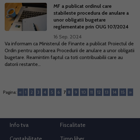
MF a publicat ordinul care
stabileste procedura de anulare a
unor obligatii bugetare
reglementate prin OUG 107/2024
16 Sep. 2024
Va informam ca Ministerul de Finante a publicat Proiectul de
Ordin pentru aprobarea Procedurii de anulare a unor obligatii
bugetare. Reamintim faptul ca toti contribuabilii care au
datorii restante...
Pagina:
«
1
2
3
4
5
6
7
8
9
10
11
12
13
14
15
»
Info tva
Fiscalitate
Contabilitate
Timp liber