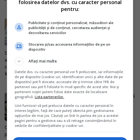
folosirea datelor dvs. cu caracter personal
pentru:
Achizitia de marfuri pe numele
Publicitate și conținut personalizat, măsurători ale
publicității și de conținut, cercetarea audienței și
persoanei fizice, pentru PFA: Doua
dezvoltarea serviciilor
optiuni de avut in vedere
Stocarea și/sau accesarea informațiilor de pe un
21 Oct. 2024
dispozitiv
Situatia pe care o descriem mai jos, in care o PFA doreste sa
achizitioneze marfa din Germania, dar furnizorul vinde doar
Aflați mai multe
catre persoane fizice, genereaza anumite complicatii fiscale.
Datele dvs. cu caracter personal vor fi prelucrate, iar informațiile
Intrebare: "O...
de pe dispozitiv (cookie-uri, identificatori unici și alte date de pe
dispozitiv) pot fi stocate, accesate de și trimise către 198 de
parteneri sau pot fi folosite în mod specific de acest site. Noi și
partenerii noștri putem folosi date exacte de localizare
Drepturi de autor: Ce obligatie aveti
geografică.
Lista partenerilor.
la depasirea plafonului de scutire
Unii furnizori vă pot prelucra datele cu caracter personal în
de 300.000 de lei
interes legitim, față de care puteți obiecta prin gestionarea
opțiunilor de mai jos. Căutați un link în partea de jos a acestei
18 Oct. 2024
pagini pentru a gestiona sau a vă retrage consimțământul în
setările de confidențialitate și cookie-uri.
Contribuabilii care realizeaza venituri din drepturi de
proprietate intelectuala au obligatia de a se inregistra in