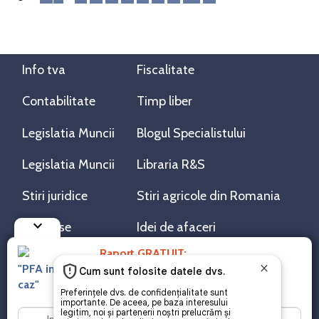
Info tva
Fiscalitate
Contabilitate
Timp liber
Legislatia Muncii
Blogul Specialistului
Legislatia Muncii
Libraria R&S
Stiri juridice
Stiri agricole din Romania
keyboard_arrow_down
AdSense
Idei de afaceri
Raport GRATUIT:
"PFA in 2026. Noutati privind TAXAREA + Studii de
RSS Flux RSS 2.0
caz"
Sitemap XML
Despre cookies
Parterneri PortalPFA