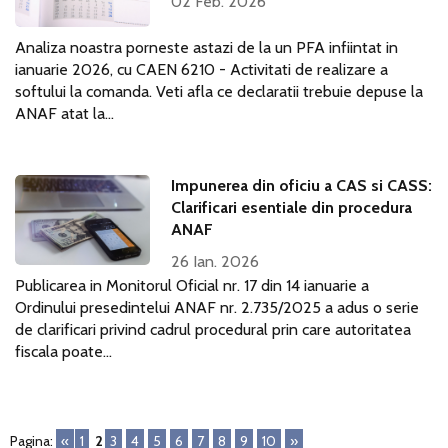
02 Feb. 2026
Analiza noastra porneste astazi de la un PFA infiintat in
ianuarie 2026, cu CAEN 6210 - Activitati de realizare a
softului la comanda. Veti afla ce declaratii trebuie depuse la
ANAF atat la...
Impunerea din oficiu a CAS si CASS:
Clarificari esentiale din procedura
ANAF
26 Ian. 2026
Publicarea in Monitorul Oficial nr. 17 din 14 ianuarie a
Ordinului presedintelui ANAF nr. 2.735/2025 a adus o serie
de clarificari privind cadrul procedural prin care autoritatea
fiscala poate...
Pagina:
«
1
2
3
4
5
6
7
8
9
10
»